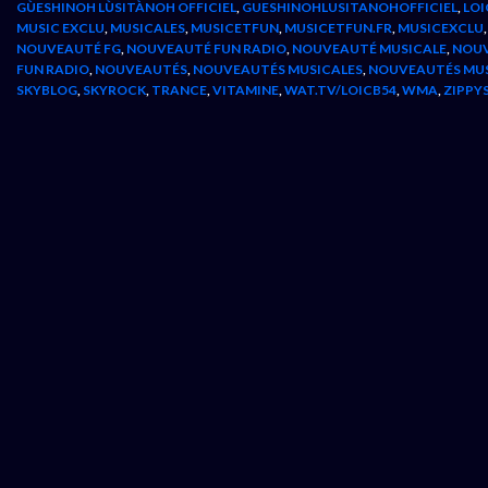
GÙESHINOH LÙSITÀNOH OFFICIEL
,
GUESHINOHLUSITANOHOFFICIEL
,
LOI
MUSIC EXCLU
,
MUSICALES
,
MUSICETFUN
,
MUSICETFUN.FR
,
MUSICEXCLU
NOUVEAUTÉ FG
,
NOUVEAUTÉ FUN RADIO
,
NOUVEAUTÉ MUSICALE
,
NOUV
FUN RADIO
,
NOUVEAUTÉS
,
NOUVEAUTÉS MUSICALES
,
NOUVEAUTÉS MU
SKYBLOG
,
SKYROCK
,
TRANCE
,
VITAMINE
,
WAT.TV/LOICB54
,
WMA
,
ZIPPY