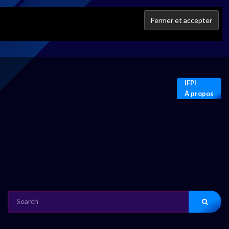
IFPI
À propos
SEARCH
FOR: