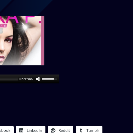
NaN:NaN
ebook
LinkedIn
Reddit
Tumblr