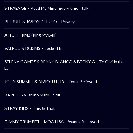
STRAENGE – Read My Mind (Every time I talk)
PITBULL & JASON DERULO – Privacy
AITCH – RMB (Ring My Bell)
VALEUU & DCl3MS – Locked In
SELENA GOMEZ & BENNY BLANCO & BECKY G – Te Olvido (La
La)
JOHN SUMMIT & ABSOLUTELY – Don’t Believe It
KAROL G & Bruno Mars – Still
STRAY KIDS – This & That
TIMMY TRUMPET – MOA LISA – Wanna Be Loved