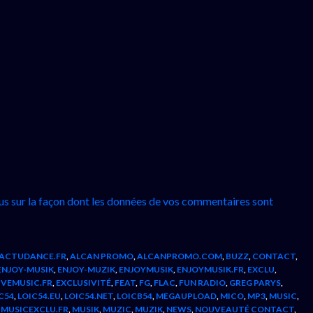
lus sur la façon dont les données de vos commentaires sont
ACTUDANCE.FR
,
ALCAN PROMO
,
ALCANPROMO.COM
,
BUZZ
,
CONTACT
,
ENJOY-MUSIK
,
ENJOY-MUZIK
,
ENJOYMUSIK
,
ENJOYMUSIK.FR
,
EXCLU
,
IVEMUSIC.FR
,
EXCLUSIVITÉ
,
FEAT
,
FG
,
FLAC
,
FUN RADIO
,
GREG PARYS
,
C54
,
LOIC54.EU
,
LOIC54.NET
,
LOICB54
,
MEGAUPLOAD
,
MICO
,
MP3
,
MUSIC
,
,
MUSICEXCLU.FR
,
MUSIK
,
MUZIC
,
MUZIK
,
NEWS
,
NOUVEAUTÉ CONTACT
,