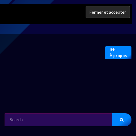
IFPI
À propos
SEARCH
FOR: