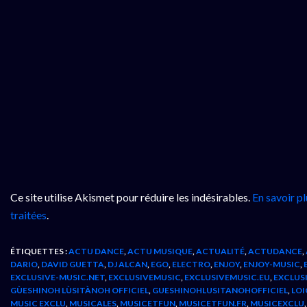
Ce site utilise Akismet pour réduire les indésirables.
En savoir p
traitées
.
ÉTIQUETTES :
ACTU DANCE
,
ACTU MUSIQUE
,
ACTUALITÉ
,
ACTUDANCE
,
DARIO
,
DAVID GUETTA
,
DJ ALCAN
,
EGO
,
ELECTRO
,
ENJOY
,
ENJOY-MUSIC
,
EXCLUSIVE-MUSIC.NET
,
EXCLUSIVEMUSIC
,
EXCLUSIVEMUSIC.EU
,
EXCLUS
GÙESHINOH LÙSITÀNOH OFFICIEL
,
GUESHINOHLUSITANOHOFFICIEL
,
LOI
MUSIC EXCLU
,
MUSICALES
,
MUSICETFUN
,
MUSICETFUN.FR
,
MUSICEXCLU