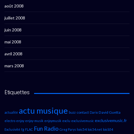
août 2008
juillet 2008
juin 2008
mai 2008
avril 2008
mars 2008
Étiquettes
actu musique
contact
David Guetta
actualité
buzz
Dario
exclusivemusic.fr
electro
enjoy
enjoy-musik
enjoymusik
exclu
exclusivemusic
Fun Radio
loic54
Exclusivité
fg
FLAC
Greg Parys
loic54.net
loicb54