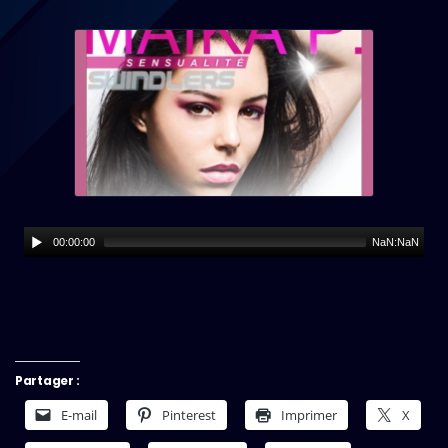
00:00:00
NaN:NaN
Partager :
E-mail
Pinterest
Imprimer
X