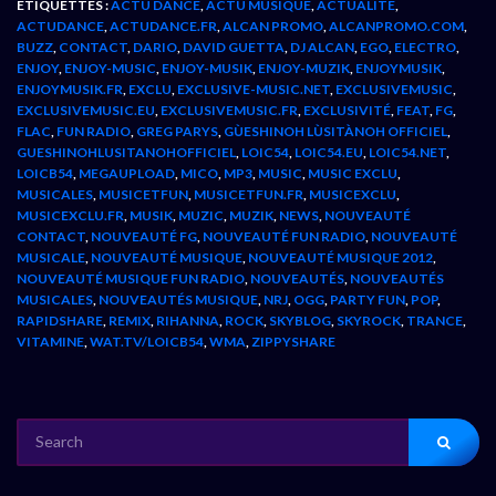
ÉTIQUETTES :
ACTU DANCE
,
ACTU MUSIQUE
,
ACTUALITÉ
,
ACTUDANCE
,
ACTUDANCE.FR
,
ALCAN PROMO
,
ALCANPROMO.COM
,
BUZZ
,
CONTACT
,
DARIO
,
DAVID GUETTA
,
DJ ALCAN
,
EGO
,
ELECTRO
,
ENJOY
,
ENJOY-MUSIC
,
ENJOY-MUSIK
,
ENJOY-MUZIK
,
ENJOYMUSIK
,
ENJOYMUSIK.FR
,
EXCLU
,
EXCLUSIVE-MUSIC.NET
,
EXCLUSIVEMUSIC
,
EXCLUSIVEMUSIC.EU
,
EXCLUSIVEMUSIC.FR
,
EXCLUSIVITÉ
,
FEAT
,
FG
,
FLAC
,
FUN RADIO
,
GREG PARYS
,
GÙESHINOH LÙSITÀNOH OFFICIEL
,
GUESHINOHLUSITANOHOFFICIEL
,
LOIC54
,
LOIC54.EU
,
LOIC54.NET
,
LOICB54
,
MEGAUPLOAD
,
MICO
,
MP3
,
MUSIC
,
MUSIC EXCLU
,
MUSICALES
,
MUSICETFUN
,
MUSICETFUN.FR
,
MUSICEXCLU
,
MUSICEXCLU.FR
,
MUSIK
,
MUZIC
,
MUZIK
,
NEWS
,
NOUVEAUTÉ
CONTACT
,
NOUVEAUTÉ FG
,
NOUVEAUTÉ FUN RADIO
,
NOUVEAUTÉ
MUSICALE
,
NOUVEAUTÉ MUSIQUE
,
NOUVEAUTÉ MUSIQUE 2012
,
NOUVEAUTÉ MUSIQUE FUN RADIO
,
NOUVEAUTÉS
,
NOUVEAUTÉS
MUSICALES
,
NOUVEAUTÉS MUSIQUE
,
NRJ
,
OGG
,
PARTY FUN
,
POP
,
RAPIDSHARE
,
REMIX
,
RIHANNA
,
ROCK
,
SKYBLOG
,
SKYROCK
,
TRANCE
,
VITAMINE
,
WAT.TV/LOICB54
,
WMA
,
ZIPPYSHARE
SEARCH
FOR: