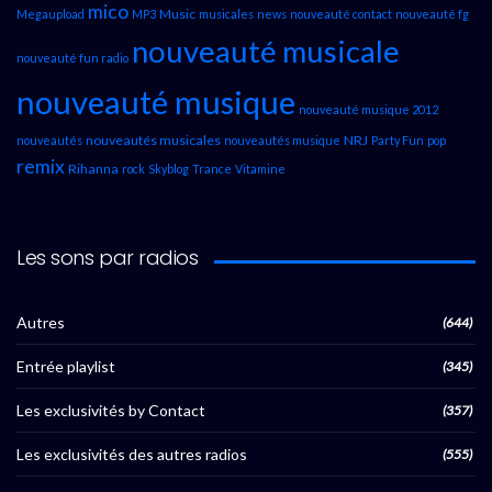
mico
Music
Megaupload
MP3
musicales
news
nouveauté contact
nouveauté fg
nouveauté musicale
nouveauté fun radio
nouveauté musique
nouveauté musique 2012
nouveautés musicales
NRJ
nouveautés
nouveautés musique
Party Fun
pop
remix
Rihanna
rock
Skyblog
Trance
Vitamine
Les sons par radios
Autres
(644)
Entrée playlist
(345)
Les exclusivités by Contact
(357)
Les exclusivités des autres radios
(555)