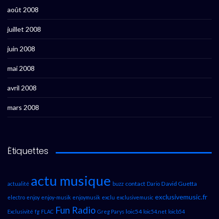
août 2008
juillet 2008
juin 2008
mai 2008
avril 2008
mars 2008
Étiquettes
actu musique
contact
David Guetta
actualité
buzz
Dario
exclusivemusic.fr
electro
enjoy
enjoy-musik
enjoymusik
exclu
exclusivemusic
Fun Radio
loic54
Exclusivité
fg
FLAC
Greg Parys
loic54.net
loicb54