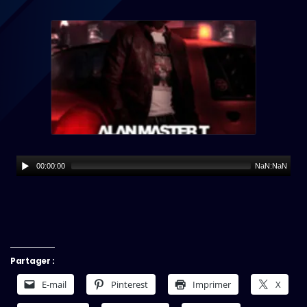
00:00:00
NaN:NaN
Partager :
E-mail
Pinterest
Imprimer
X