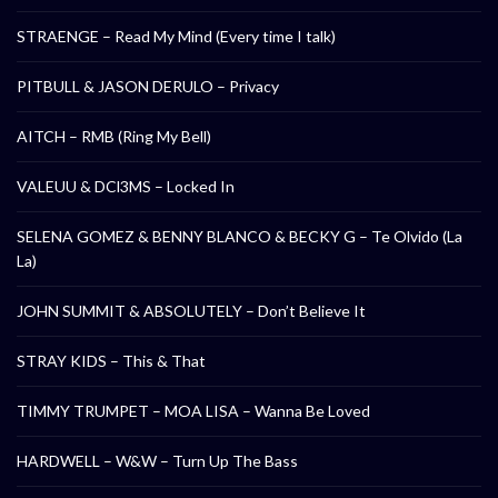
STRAENGE – Read My Mind (Every time I talk)
PITBULL & JASON DERULO – Privacy
AITCH – RMB (Ring My Bell)
VALEUU & DCl3MS – Locked In
SELENA GOMEZ & BENNY BLANCO & BECKY G – Te Olvido (La
La)
JOHN SUMMIT & ABSOLUTELY – Don’t Believe It
STRAY KIDS – This & That
TIMMY TRUMPET – MOA LISA – Wanna Be Loved
HARDWELL – W&W – Turn Up The Bass