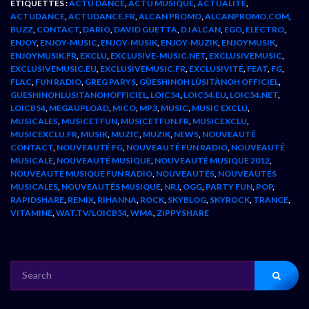
ÉTIQUETTES :
ACTU DANCE
,
ACTU MUSIQUE
,
ACTUALITÉ
,
ACTUDANCE
,
ACTUDANCE.FR
,
ALCAN PROMO
,
ALCANPROMO.COM
,
BUZZ
,
CONTACT
,
DARIO
,
DAVID GUETTA
,
DJ ALCAN
,
EGO
,
ELECTRO
,
ENJOY
,
ENJOY-MUSIC
,
ENJOY-MUSIK
,
ENJOY-MUZIK
,
ENJOYMUSIK
,
ENJOYMUSIK.FR
,
EXCLU
,
EXCLUSIVE-MUSIC.NET
,
EXCLUSIVEMUSIC
,
EXCLUSIVEMUSIC.EU
,
EXCLUSIVEMUSIC.FR
,
EXCLUSIVITÉ
,
FEAT
,
FG
,
FLAC
,
FUN RADIO
,
GREG PARYS
,
GÙESHINOH LÙSITÀNOH OFFICIEL
,
GUESHINOHLUSITANOHOFFICIEL
,
LOIC54
,
LOIC54.EU
,
LOIC54.NET
,
LOICB54
,
MEGAUPLOAD
,
MICO
,
MP3
,
MUSIC
,
MUSIC EXCLU
,
MUSICALES
,
MUSICETFUN
,
MUSICETFUN.FR
,
MUSICEXCLU
,
MUSICEXCLU.FR
,
MUSIK
,
MUZIC
,
MUZIK
,
NEWS
,
NOUVEAUTÉ
CONTACT
,
NOUVEAUTÉ FG
,
NOUVEAUTÉ FUN RADIO
,
NOUVEAUTÉ
MUSICALE
,
NOUVEAUTÉ MUSIQUE
,
NOUVEAUTÉ MUSIQUE 2012
,
NOUVEAUTÉ MUSIQUE FUN RADIO
,
NOUVEAUTÉS
,
NOUVEAUTÉS
MUSICALES
,
NOUVEAUTÉS MUSIQUE
,
NRJ
,
OGG
,
PARTY FUN
,
POP
,
RAPIDSHARE
,
REMIX
,
RIHANNA
,
ROCK
,
SKYBLOG
,
SKYROCK
,
TRANCE
,
VITAMINE
,
WAT.TV/LOICB54
,
WMA
,
ZIPPYSHARE
SEARCH
FOR: