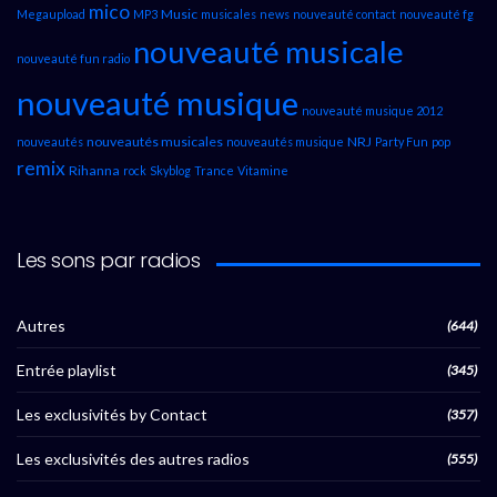
mico
Music
Megaupload
MP3
musicales
news
nouveauté contact
nouveauté fg
nouveauté musicale
nouveauté fun radio
nouveauté musique
nouveauté musique 2012
nouveautés musicales
NRJ
nouveautés
nouveautés musique
Party Fun
pop
remix
Rihanna
rock
Skyblog
Trance
Vitamine
Les sons par radios
Autres
(644)
Entrée playlist
(345)
Les exclusivités by Contact
(357)
Les exclusivités des autres radios
(555)