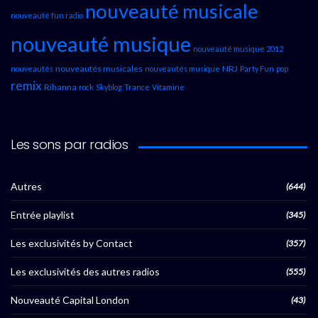
nouveauté musicale
nouveauté fun radio
nouveauté musique
nouveauté musique 2012
nouveautés musicales
NRJ
nouveautés
nouveautés musique
Party Fun
pop
remix
Rihanna
rock
Skyblog
Trance
Vitamine
Les sons par radios
Autres
(644)
Entrée playlist
(345)
Les exclusivités by Contact
(357)
Les exclusivités des autres radios
(555)
Nouveauté Capital London
(43)