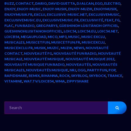
BUZZ
,
CONTACT
,
DARIO
,
DAVID GUETTA
,
DJ ALCAN
,
EGO
,
ELECTRO
,
ENJOY
,
ENJOY-MUSIC
,
ENJOY-MUSIK
,
ENJOY-MUZIK
,
ENJOYMUSIK
,
ENJOYMUSIK.FR
,
EXCLU
,
EXCLUSIVE-MUSIC.NET
,
EXCLUSIVEMUSIC
,
EXCLUSIVEMUSIC.EU
,
EXCLUSIVEMUSIC.FR
,
EXCLUSIVITÉ
,
FEAT
,
FG
,
FLAC
,
FUN RADIO
,
GREG PARYS
,
GÙESHINOH LÙSITÀNOH OFFICIEL
,
GUESHINOHLUSITANOHOFFICIEL
,
LOIC54
,
LOIC54.EU
,
LOIC54.NET
,
LOICB54
,
MEGAUPLOAD
,
MICO
,
MP3
,
MUSIC
,
MUSIC EXCLU
,
MUSICALES
,
MUSICETFUN
,
MUSICETFUN.FR
,
MUSICEXCLU
,
MUSICEXCLU.FR
,
MUSIK
,
MUZIC
,
MUZIK
,
NEWS
,
NOUVEAUTÉ
CONTACT
,
NOUVEAUTÉ FG
,
NOUVEAUTÉ FUN RADIO
,
NOUVEAUTÉ
MUSICALE
,
NOUVEAUTÉ MUSIQUE
,
NOUVEAUTÉ MUSIQUE 2012
,
NOUVEAUTÉ MUSIQUE FUN RADIO
,
NOUVEAUTÉS
,
NOUVEAUTÉS
MUSICALES
,
NOUVEAUTÉS MUSIQUE
,
NRJ
,
OGG
,
PARTY FUN
,
POP
,
RAPIDSHARE
,
REMIX
,
RIHANNA
,
ROCK
,
SKYBLOG
,
SKYROCK
,
TRANCE
,
VITAMINE
,
WAT.TV/LOICB54
,
WMA
,
ZIPPYSHARE
SEARCH
FOR: