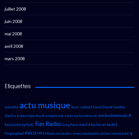
juillet 2008
juin 2008
mai 2008
avril 2008
mars 2008
Étiquettes
actu musique
contact
David Guetta
actualité
buzz
Dario
exclusivemusic.fr
electro
enjoy
enjoy-musik
enjoymusik
exclu
exclusivemusic
Fun Radio
loic54
Exclusivité
fg
FLAC
Greg Parys
loic54.net
loicb54
mico
Music
Megaupload
MP3
musicales
news
nouveauté contact
nouveauté fg