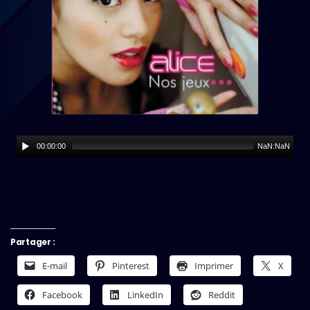
00:00:00
NaN:NaN
Partager :
E-mail
Pinterest
Imprimer
X
Facebook
LinkedIn
Reddit