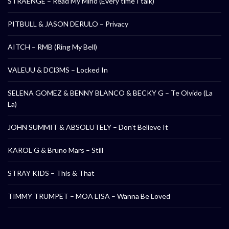
STRAENGE – Read My Mind (Every time I talk)
PITBULL & JASON DERULO – Privacy
AITCH – RMB (Ring My Bell)
VALEUU & DCl3MS – Locked In
SELENA GOMEZ & BENNY BLANCO & BECKY G – Te Olvido (La
La)
JOHN SUMMIT & ABSOLUTELY – Don’t Believe It
KAROL G & Bruno Mars – Still
STRAY KIDS – This & That
TIMMY TRUMPET – MOA LISA – Wanna Be Loved