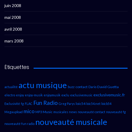
juin 2008
mai 2008
avril 2008
mars 2008
Étiquettes
actu musique
contact
David Guetta
actualité
buzz
Dario
exclusivemusic.fr
electro
enjoy
enjoy-musik
enjoymusik
exclu
exclusivemusic
Fun Radio
loic54
Exclusivité
fg
FLAC
Greg Parys
loic54.net
loicb54
mico
Music
Megaupload
MP3
musicales
news
nouveauté contact
nouveauté fg
nouveauté musicale
nouveauté fun radio