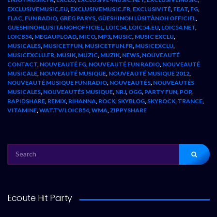
EXCLUSIVEMUSIC.EU
,
EXCLUSIVEMUSIC.FR
,
EXCLUSIVITÉ
,
FEAT
,
FG
,
FLAC
,
FUN RADIO
,
GREG PARYS
,
GÙESHINOH LÙSITÀNOH OFFICIEL
,
GUESHINOHLUSITANOHOFFICIEL
,
LOIC54
,
LOIC54.EU
,
LOIC54.NET
,
LOICB54
,
MEGAUPLOAD
,
MICO
,
MP3
,
MUSIC
,
MUSIC EXCLU
,
MUSICALES
,
MUSICETFUN
,
MUSICETFUN.FR
,
MUSICEXCLU
,
MUSICEXCLU.FR
,
MUSIK
,
MUZIC
,
MUZIK
,
NEWS
,
NOUVEAUTÉ
CONTACT
,
NOUVEAUTÉ FG
,
NOUVEAUTÉ FUN RADIO
,
NOUVEAUTÉ
MUSICALE
,
NOUVEAUTÉ MUSIQUE
,
NOUVEAUTÉ MUSIQUE 2012
,
NOUVEAUTÉ MUSIQUE FUN RADIO
,
NOUVEAUTÉS
,
NOUVEAUTÉS
MUSICALES
,
NOUVEAUTÉS MUSIQUE
,
NRJ
,
OGG
,
PARTY FUN
,
POP
,
RAPIDSHARE
,
REMIX
,
RIHANNA
,
ROCK
,
SKYBLOG
,
SKYROCK
,
TRANCE
,
VITAMINE
,
WAT.TV/LOICB54
,
WMA
,
ZIPPYSHARE
SEARCH
FOR:
Ecoute Hit Party