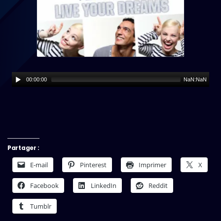
00:00:00
NaN:NaN
Partager :
E-mail
Pinterest
Imprimer
X
Facebook
LinkedIn
Reddit
Tumblr