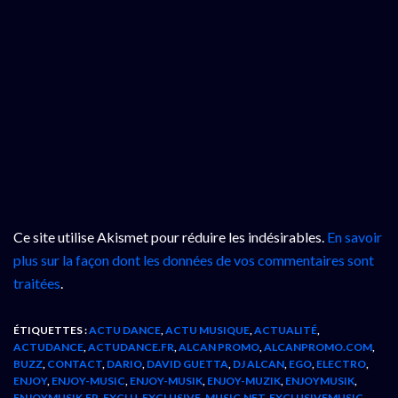
Ce site utilise Akismet pour réduire les indésirables.
En savoir
plus sur la façon dont les données de vos commentaires sont
traitées
.
ÉTIQUETTES :
ACTU DANCE
,
ACTU MUSIQUE
,
ACTUALITÉ
,
ACTUDANCE
,
ACTUDANCE.FR
,
ALCAN PROMO
,
ALCANPROMO.COM
,
BUZZ
,
CONTACT
,
DARIO
,
DAVID GUETTA
,
DJ ALCAN
,
EGO
,
ELECTRO
,
ENJOY
,
ENJOY-MUSIC
,
ENJOY-MUSIK
,
ENJOY-MUZIK
,
ENJOYMUSIK
,
ENJOYMUSIK.FR
,
EXCLU
,
EXCLUSIVE-MUSIC.NET
,
EXCLUSIVEMUSIC
,