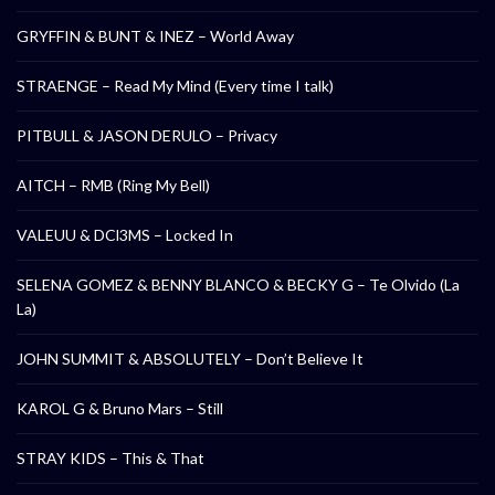
GRYFFIN & BUNT & INEZ – World Away
STRAENGE – Read My Mind (Every time I talk)
PITBULL & JASON DERULO – Privacy
AITCH – RMB (Ring My Bell)
VALEUU & DCl3MS – Locked In
SELENA GOMEZ & BENNY BLANCO & BECKY G – Te Olvido (La
La)
JOHN SUMMIT & ABSOLUTELY – Don’t Believe It
KAROL G & Bruno Mars – Still
STRAY KIDS – This & That