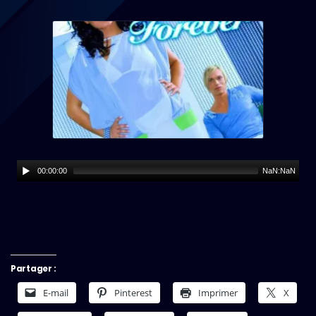
00:00:00
NaN:NaN
Partager :
E-mail
Pinterest
Imprimer
X