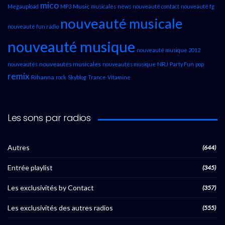
mico
Music
Megaupload
MP3
musicales
news
nouveauté contact
nouveauté fg
nouveauté musicale
nouveauté fun radio
nouveauté musique
nouveauté musique 2012
nouveautés musicales
NRJ
nouveautés
nouveautés musique
Party Fun
pop
remix
Rihanna
rock
Skyblog
Trance
Vitamine
Les sons par radios
Autres
(644)
Entrée playlist
(345)
Les exclusivités by Contact
(357)
Les exclusivités des autres radios
(555)