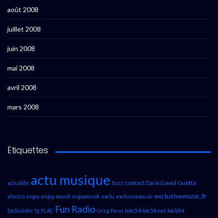
août 2008
juillet 2008
juin 2008
mai 2008
avril 2008
mars 2008
Étiquettes
actu musique
contact
David Guetta
actualité
buzz
Dario
exclusivemusic.fr
electro
enjoy
enjoy-musik
enjoymusik
exclu
exclusivemusic
Fun Radio
loic54
Exclusivité
fg
FLAC
Greg Parys
loic54.net
loicb54