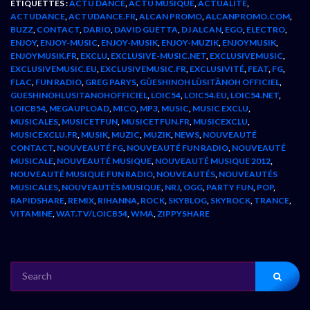
ÉTIQUETTES :
ACTU DANCE
,
ACTU MUSIQUE
,
ACTUALITÉ
,
ACTUDANCE
,
ACTUDANCE.FR
,
ALCAN PROMO
,
ALCANPROMO.COM
,
BUZZ
,
CONTACT
,
DARIO
,
DAVID GUETTA
,
DJ ALCAN
,
EGO
,
ELECTRO
,
ENJOY
,
ENJOY-MUSIC
,
ENJOY-MUSIK
,
ENJOY-MUZIK
,
ENJOYMUSIK
,
ENJOYMUSIK.FR
,
EXCLU
,
EXCLUSIVE-MUSIC.NET
,
EXCLUSIVEMUSIC
,
EXCLUSIVEMUSIC.EU
,
EXCLUSIVEMUSIC.FR
,
EXCLUSIVITÉ
,
FEAT
,
FG
,
FLAC
,
FUN RADIO
,
GREG PARYS
,
GÙESHINOH LÙSITÀNOH OFFICIEL
,
GUESHINOHLUSITANOHOFFICIEL
,
LOIC54
,
LOIC54.EU
,
LOIC54.NET
,
LOICB54
,
MEGAUPLOAD
,
MICO
,
MP3
,
MUSIC
,
MUSIC EXCLU
,
MUSICALES
,
MUSICETFUN
,
MUSICETFUN.FR
,
MUSICEXCLU
,
MUSICEXCLU.FR
,
MUSIK
,
MUZIC
,
MUZIK
,
NEWS
,
NOUVEAUTÉ
CONTACT
,
NOUVEAUTÉ FG
,
NOUVEAUTÉ FUN RADIO
,
NOUVEAUTÉ
MUSICALE
,
NOUVEAUTÉ MUSIQUE
,
NOUVEAUTÉ MUSIQUE 2012
,
NOUVEAUTÉ MUSIQUE FUN RADIO
,
NOUVEAUTÉS
,
NOUVEAUTÉS
MUSICALES
,
NOUVEAUTÉS MUSIQUE
,
NRJ
,
OGG
,
PARTY FUN
,
POP
,
RAPIDSHARE
,
REMIX
,
RIHANNA
,
ROCK
,
SKYBLOG
,
SKYROCK
,
TRANCE
,
VITAMINE
,
WAT.TV/LOICB54
,
WMA
,
ZIPPYSHARE
SEARCH
FOR: