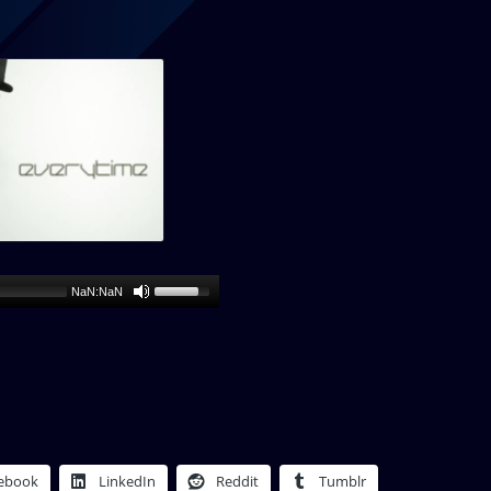
NaN:NaN
ebook
LinkedIn
Reddit
Tumblr