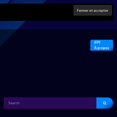
IFPI
À propos
SEARCH
FOR: