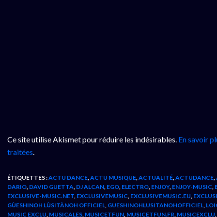
Ce site utilise Akismet pour réduire les indésirables.
En savoir p
traitées
.
ÉTIQUETTES :
ACTU DANCE
,
ACTU MUSIQUE
,
ACTUALITÉ
,
ACTUDANCE
,
DARIO
,
DAVID GUETTA
,
DJ ALCAN
,
EGO
,
ELECTRO
,
ENJOY
,
ENJOY-MUSIC
,
EXCLUSIVE-MUSIC.NET
,
EXCLUSIVEMUSIC
,
EXCLUSIVEMUSIC.EU
,
EXCLUS
GÙESHINOH LÙSITÀNOH OFFICIEL
,
GUESHINOHLUSITANOHOFFICIEL
,
LOI
MUSIC EXCLU
,
MUSICALES
,
MUSICETFUN
,
MUSICETFUN.FR
,
MUSICEXCLU