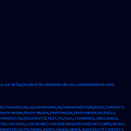
lus sur la façon dont les données de vos commentaires sont
ACTUDANCE.FR
,
ALCAN PROMO
,
ALCANPROMO.COM
,
BUZZ
,
CONTACT
,
ENJOY-MUSIK
,
ENJOY-MUZIK
,
ENJOYMUSIK
,
ENJOYMUSIK.FR
,
EXCLU
,
IVEMUSIC.FR
,
EXCLUSIVITÉ
,
FEAT
,
FG
,
FLAC
,
FUN RADIO
,
GREG PARYS
,
C54
,
LOIC54.EU
,
LOIC54.NET
,
LOICB54
,
MEGAUPLOAD
,
MICO
,
MP3
,
MUSIC
,
,
MUSICEXCLU.FR
,
MUSIK
,
MUZIC
,
MUZIK
,
NEWS
,
NOUVEAUTÉ CONTACT
,