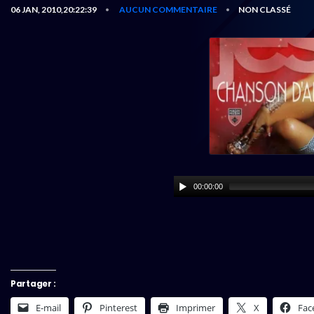
06 JAN, 2010,20:22:39
AUCUN COMMENTAIRE
NON CLASSÉ
•
•
00:00:00
Partager :
E-mail
Pinterest
Imprimer
X
Fac