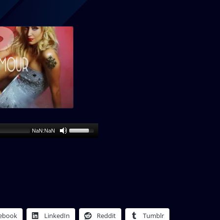
NaN:NaN
ebook
LinkedIn
Reddit
Tumblr