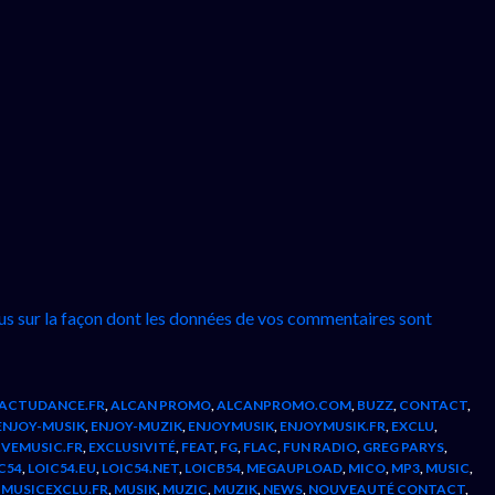
lus sur la façon dont les données de vos commentaires sont
ACTUDANCE.FR
,
ALCAN PROMO
,
ALCANPROMO.COM
,
BUZZ
,
CONTACT
,
ENJOY-MUSIK
,
ENJOY-MUZIK
,
ENJOYMUSIK
,
ENJOYMUSIK.FR
,
EXCLU
,
IVEMUSIC.FR
,
EXCLUSIVITÉ
,
FEAT
,
FG
,
FLAC
,
FUN RADIO
,
GREG PARYS
,
C54
,
LOIC54.EU
,
LOIC54.NET
,
LOICB54
,
MEGAUPLOAD
,
MICO
,
MP3
,
MUSIC
,
,
MUSICEXCLU.FR
,
MUSIK
,
MUZIC
,
MUZIK
,
NEWS
,
NOUVEAUTÉ CONTACT
,