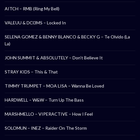
AITCH – RMB (Ring My Bell)
VALEUU & DCl3MS – Locked In
SELENA GOMEZ & BENNY BLANCO & BECKY G – Te Olvido (La
La)
JOHN SUMMIT & ABSOLUTELY – Don’t Believe It
STRAY KIDS – This & That
TIMMY TRUMPET – MOA LISA – Wanna Be Loved
HARDWELL – W&W – Turn Up The Bass
MARSHMELLO – VIPERACTIVE – How I Feel
SOLOMUN – INEZ – Raider On The Storm