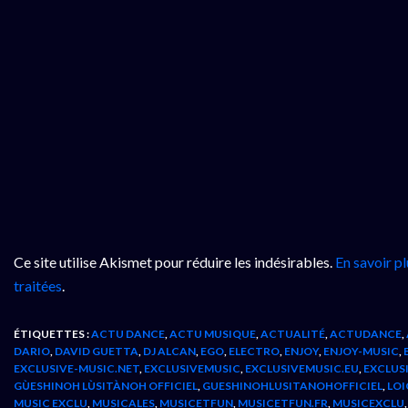
Ce site utilise Akismet pour réduire les indésirables.
En savoir p
traitées
.
ÉTIQUETTES :
ACTU DANCE
,
ACTU MUSIQUE
,
ACTUALITÉ
,
ACTUDANCE
,
DARIO
,
DAVID GUETTA
,
DJ ALCAN
,
EGO
,
ELECTRO
,
ENJOY
,
ENJOY-MUSIC
,
EXCLUSIVE-MUSIC.NET
,
EXCLUSIVEMUSIC
,
EXCLUSIVEMUSIC.EU
,
EXCLUS
GÙESHINOH LÙSITÀNOH OFFICIEL
,
GUESHINOHLUSITANOHOFFICIEL
,
LOI
MUSIC EXCLU
,
MUSICALES
,
MUSICETFUN
,
MUSICETFUN.FR
,
MUSICEXCLU