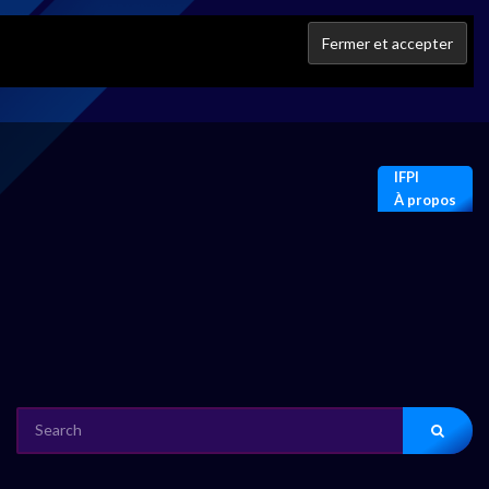
IFPI
À propos
SEARCH
FOR: