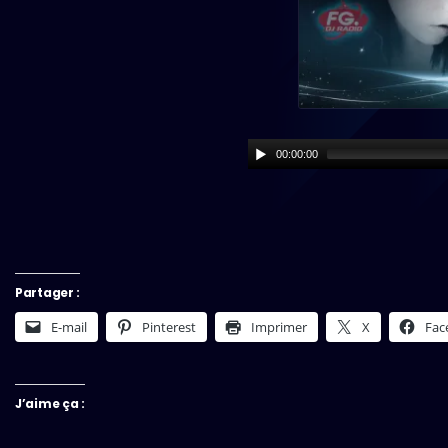
00:00:00
Partager :
E-mail
Pinterest
Imprimer
X
Fac
J’aime ça :