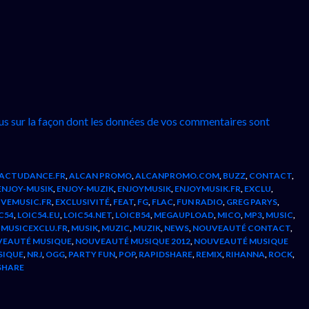
lus sur la façon dont les données de vos commentaires sont
ACTUDANCE.FR
,
ALCAN PROMO
,
ALCANPROMO.COM
,
BUZZ
,
CONTACT
,
ENJOY-MUSIK
,
ENJOY-MUZIK
,
ENJOYMUSIK
,
ENJOYMUSIK.FR
,
EXCLU
,
IVEMUSIC.FR
,
EXCLUSIVITÉ
,
FEAT
,
FG
,
FLAC
,
FUN RADIO
,
GREG PARYS
,
C54
,
LOIC54.EU
,
LOIC54.NET
,
LOICB54
,
MEGAUPLOAD
,
MICO
,
MP3
,
MUSIC
,
,
MUSICEXCLU.FR
,
MUSIK
,
MUZIC
,
MUZIK
,
NEWS
,
NOUVEAUTÉ CONTACT
,
EAUTÉ MUSIQUE
,
NOUVEAUTÉ MUSIQUE 2012
,
NOUVEAUTÉ MUSIQUE
SIQUE
,
NRJ
,
OGG
,
PARTY FUN
,
POP
,
RAPIDSHARE
,
REMIX
,
RIHANNA
,
ROCK
,
SHARE