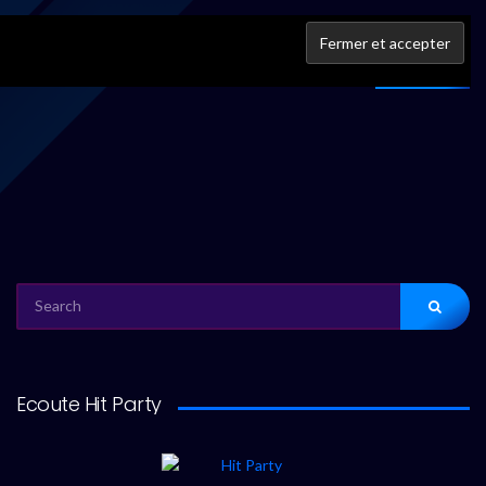
IFPI
À propos
SEARCH
FOR:
Ecoute Hit Party