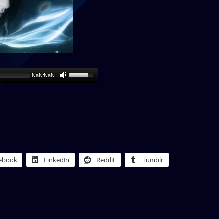
NaN:NaN
ebook
LinkedIn
Reddit
Tumblr