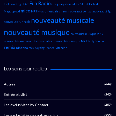
Fun Radio
loic54
Exclusivité
fg
FLAC
Greg Parys
loic54.net
loicb54
mico
Music
Megaupload
MP3
musicales
news
nouveauté contact
nouveauté fg
nouveauté musicale
nouveauté fun radio
nouveauté musique
nouveauté musique 2012
nouveautés musicales
NRJ
nouveautés
nouveautés musique
Party Fun
pop
remix
Rihanna
rock
Skyblog
Trance
Vitamine
Les sons par radios
Autres
(644)
Entrée playlist
(345)
Les exclusivités by Contact
(357)
Les exclusivités des autres radios
(555)