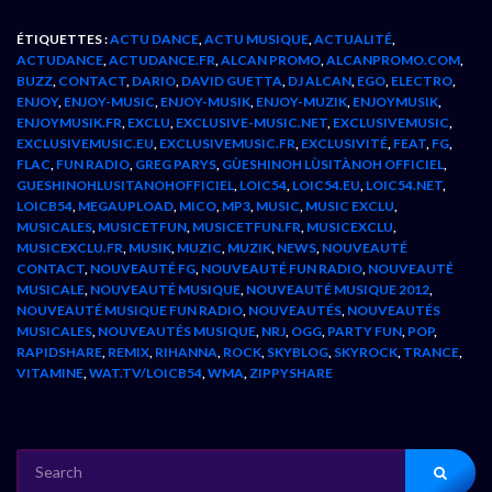
ÉTIQUETTES :
ACTU DANCE
,
ACTU MUSIQUE
,
ACTUALITÉ
,
ACTUDANCE
,
ACTUDANCE.FR
,
ALCAN PROMO
,
ALCANPROMO.COM
,
BUZZ
,
CONTACT
,
DARIO
,
DAVID GUETTA
,
DJ ALCAN
,
EGO
,
ELECTRO
,
ENJOY
,
ENJOY-MUSIC
,
ENJOY-MUSIK
,
ENJOY-MUZIK
,
ENJOYMUSIK
,
ENJOYMUSIK.FR
,
EXCLU
,
EXCLUSIVE-MUSIC.NET
,
EXCLUSIVEMUSIC
,
EXCLUSIVEMUSIC.EU
,
EXCLUSIVEMUSIC.FR
,
EXCLUSIVITÉ
,
FEAT
,
FG
,
FLAC
,
FUN RADIO
,
GREG PARYS
,
GÙESHINOH LÙSITÀNOH OFFICIEL
,
GUESHINOHLUSITANOHOFFICIEL
,
LOIC54
,
LOIC54.EU
,
LOIC54.NET
,
LOICB54
,
MEGAUPLOAD
,
MICO
,
MP3
,
MUSIC
,
MUSIC EXCLU
,
MUSICALES
,
MUSICETFUN
,
MUSICETFUN.FR
,
MUSICEXCLU
,
MUSICEXCLU.FR
,
MUSIK
,
MUZIC
,
MUZIK
,
NEWS
,
NOUVEAUTÉ
CONTACT
,
NOUVEAUTÉ FG
,
NOUVEAUTÉ FUN RADIO
,
NOUVEAUTÉ
MUSICALE
,
NOUVEAUTÉ MUSIQUE
,
NOUVEAUTÉ MUSIQUE 2012
,
NOUVEAUTÉ MUSIQUE FUN RADIO
,
NOUVEAUTÉS
,
NOUVEAUTÉS
MUSICALES
,
NOUVEAUTÉS MUSIQUE
,
NRJ
,
OGG
,
PARTY FUN
,
POP
,
RAPIDSHARE
,
REMIX
,
RIHANNA
,
ROCK
,
SKYBLOG
,
SKYROCK
,
TRANCE
,
VITAMINE
,
WAT.TV/LOICB54
,
WMA
,
ZIPPYSHARE
SEARCH
FOR: