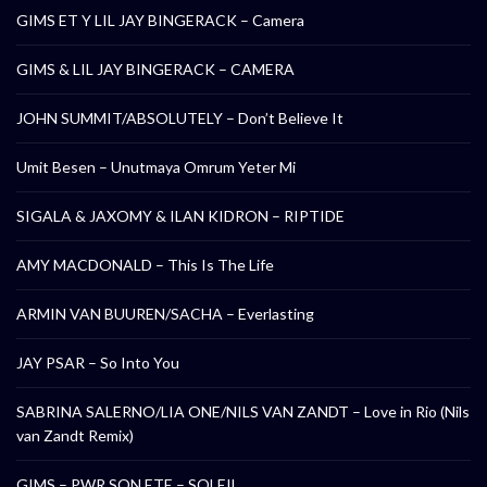
GIMS ET Y LIL JAY BINGERACK – Camera
GIMS & LIL JAY BINGERACK – CAMERA
JOHN SUMMIT/ABSOLUTELY – Don’t Believe It
Umit Besen – Unutmaya Omrum Yeter Mi
SIGALA & JAXOMY & ILAN KIDRON – RIPTIDE
AMY MACDONALD – This Is The Life
ARMIN VAN BUUREN/SACHA – Everlasting
JAY PSAR – So Into You
SABRINA SALERNO/LIA ONE/NILS VAN ZANDT – Love in Rio (Nils
van Zandt Remix)
GIMS – PWR SON ETE – SOLEIL