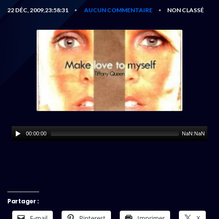
22 DÉC, 2009,23:58:31
AUCUN COMMENTAIRE
NON CLASSÉ
•
•
00:00:00
NaN:NaN
Partager :
E-mail
Pinterest
Imprimer
X