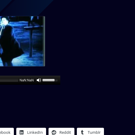
NaN:NaN
ebook
LinkedIn
Reddit
Tumblr