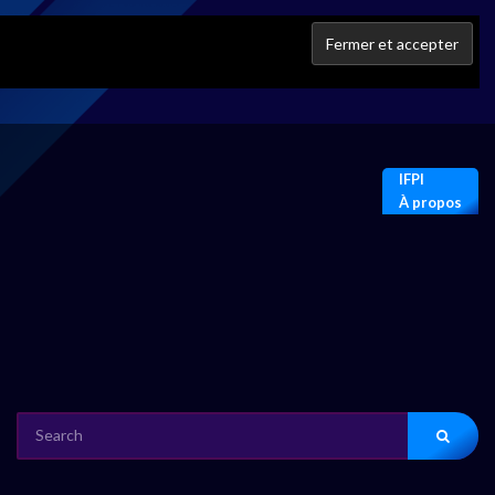
IFPI
À propos
SEARCH
FOR: