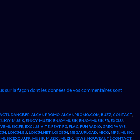
lus sur la façon dont les données de vos commentaires sont
ACTUDANCE.FR
,
ALCAN PROMO
,
ALCANPROMO.COM
,
BUZZ
,
CONTACT
,
ENJOY-MUSIK
,
ENJOY-MUZIK
,
ENJOYMUSIK
,
ENJOYMUSIK.FR
,
EXCLU
,
IVEMUSIC.FR
,
EXCLUSIVITÉ
,
FEAT
,
FG
,
FLAC
,
FUN RADIO
,
GREG PARYS
,
C54
,
LOIC54.EU
,
LOIC54.NET
,
LOICB54
,
MEGAUPLOAD
,
MICO
,
MP3
,
MUSIC
,
,
MUSICEXCLU.FR
,
MUSIK
,
MUZIC
,
MUZIK
,
NEWS
,
NOUVEAUTÉ CONTACT
,