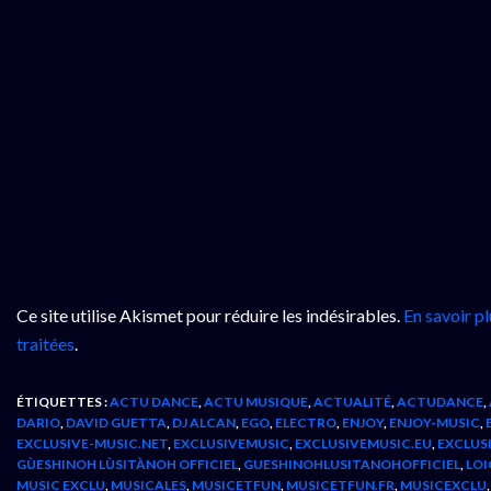
Ce site utilise Akismet pour réduire les indésirables.
En savoir p
traitées
.
ÉTIQUETTES :
ACTU DANCE
,
ACTU MUSIQUE
,
ACTUALITÉ
,
ACTUDANCE
,
DARIO
,
DAVID GUETTA
,
DJ ALCAN
,
EGO
,
ELECTRO
,
ENJOY
,
ENJOY-MUSIC
,
EXCLUSIVE-MUSIC.NET
,
EXCLUSIVEMUSIC
,
EXCLUSIVEMUSIC.EU
,
EXCLUS
GÙESHINOH LÙSITÀNOH OFFICIEL
,
GUESHINOHLUSITANOHOFFICIEL
,
LOI
MUSIC EXCLU
,
MUSICALES
,
MUSICETFUN
,
MUSICETFUN.FR
,
MUSICEXCLU