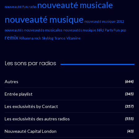
nouveauté musicale
nouveauté fun radio
nouveauté musique
nouveauté musique 2012
nouveautés musicales
NRJ
nouveautés
nouveautés musique
Party Fun
pop
remix
Rihanna
rock
Skyblog
Trance
Vitamine
Les sons par radios
Autres
(644)
Entrée playlist
(345)
Les exclusivités by Contact
(357)
Les exclusivités des autres radios
(555)
Nouveauté Capital London
(43)