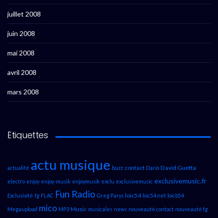
juillet 2008
juin 2008
mai 2008
avril 2008
mars 2008
Étiquettes
actu musique
contact
David Guetta
actualité
buzz
Dario
exclusivemusic.fr
electro
enjoy
enjoy-musik
enjoymusik
exclu
exclusivemusic
Fun Radio
loic54
Exclusivité
fg
FLAC
Greg Parys
loic54.net
loicb54
mico
Music
Megaupload
MP3
musicales
news
nouveauté contact
nouveauté fg