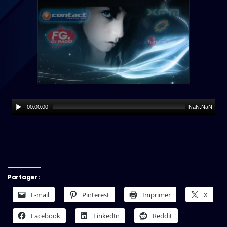
00:00:00
NaN:NaN
Partager :
E-mail
Pinterest
Imprimer
X
Facebook
LinkedIn
Reddit