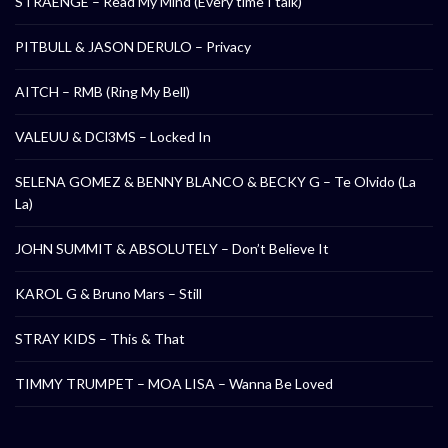
STRAENGE – Read My Mind (Every time I talk)
PITBULL & JASON DERULO – Privacy
AITCH – RMB (Ring My Bell)
VALEUU & DCl3MS – Locked In
SELENA GOMEZ & BENNY BLANCO & BECKY G – Te Olvido (La
La)
JOHN SUMMIT & ABSOLUTELY – Don’t Believe It
KAROL G & Bruno Mars – Still
STRAY KIDS – This & That
TIMMY TRUMPET – MOA LISA – Wanna Be Loved