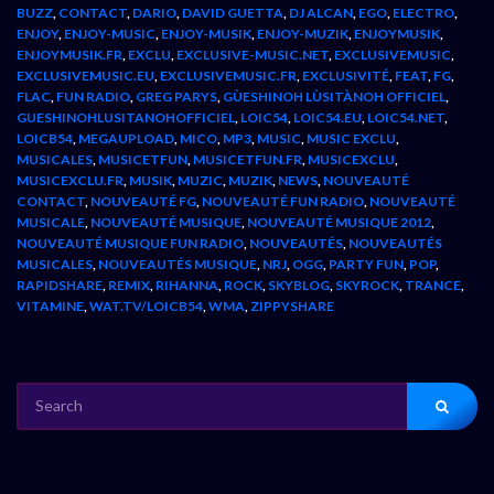
BUZZ
,
CONTACT
,
DARIO
,
DAVID GUETTA
,
DJ ALCAN
,
EGO
,
ELECTRO
,
ENJOY
,
ENJOY-MUSIC
,
ENJOY-MUSIK
,
ENJOY-MUZIK
,
ENJOYMUSIK
,
ENJOYMUSIK.FR
,
EXCLU
,
EXCLUSIVE-MUSIC.NET
,
EXCLUSIVEMUSIC
,
EXCLUSIVEMUSIC.EU
,
EXCLUSIVEMUSIC.FR
,
EXCLUSIVITÉ
,
FEAT
,
FG
,
FLAC
,
FUN RADIO
,
GREG PARYS
,
GÙESHINOH LÙSITÀNOH OFFICIEL
,
GUESHINOHLUSITANOHOFFICIEL
,
LOIC54
,
LOIC54.EU
,
LOIC54.NET
,
LOICB54
,
MEGAUPLOAD
,
MICO
,
MP3
,
MUSIC
,
MUSIC EXCLU
,
MUSICALES
,
MUSICETFUN
,
MUSICETFUN.FR
,
MUSICEXCLU
,
MUSICEXCLU.FR
,
MUSIK
,
MUZIC
,
MUZIK
,
NEWS
,
NOUVEAUTÉ
CONTACT
,
NOUVEAUTÉ FG
,
NOUVEAUTÉ FUN RADIO
,
NOUVEAUTÉ
MUSICALE
,
NOUVEAUTÉ MUSIQUE
,
NOUVEAUTÉ MUSIQUE 2012
,
NOUVEAUTÉ MUSIQUE FUN RADIO
,
NOUVEAUTÉS
,
NOUVEAUTÉS
MUSICALES
,
NOUVEAUTÉS MUSIQUE
,
NRJ
,
OGG
,
PARTY FUN
,
POP
,
RAPIDSHARE
,
REMIX
,
RIHANNA
,
ROCK
,
SKYBLOG
,
SKYROCK
,
TRANCE
,
VITAMINE
,
WAT.TV/LOICB54
,
WMA
,
ZIPPYSHARE
SEARCH
FOR: