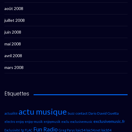
août 2008
juillet 2008
juin 2008
mai 2008
avril 2008
mars 2008
Étiquettes
actu musique
contact
David Guetta
actualité
buzz
Dario
exclusivemusic.fr
electro
enjoy
enjoy-musik
enjoymusik
exclu
exclusivemusic
Fun Radio
loic54
Exclusivité
fg
FLAC
Greg Parys
loic54.net
loicb54