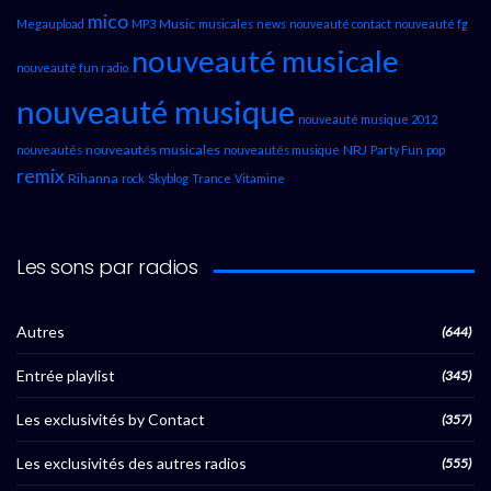
mico
Music
Megaupload
MP3
musicales
news
nouveauté contact
nouveauté fg
nouveauté musicale
nouveauté fun radio
nouveauté musique
nouveauté musique 2012
nouveautés musicales
NRJ
nouveautés
nouveautés musique
Party Fun
pop
remix
Rihanna
rock
Skyblog
Trance
Vitamine
Les sons par radios
Autres
(644)
Entrée playlist
(345)
Les exclusivités by Contact
(357)
Les exclusivités des autres radios
(555)