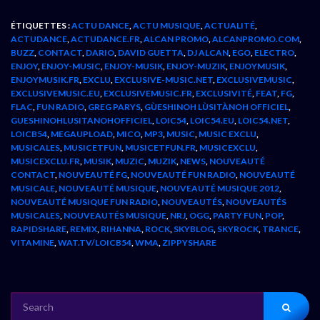
ÉTIQUETTES :
ACTU DANCE
,
ACTU MUSIQUE
,
ACTUALITÉ
,
ACTUDANCE
,
ACTUDANCE.FR
,
ALCAN PROMO
,
ALCANPROMO.COM
,
BUZZ
,
CONTACT
,
DARIO
,
DAVID GUETTA
,
DJ ALCAN
,
EGO
,
ELECTRO
,
ENJOY
,
ENJOY-MUSIC
,
ENJOY-MUSIK
,
ENJOY-MUZIK
,
ENJOYMUSIK
,
ENJOYMUSIK.FR
,
EXCLU
,
EXCLUSIVE-MUSIC.NET
,
EXCLUSIVEMUSIC
,
EXCLUSIVEMUSIC.EU
,
EXCLUSIVEMUSIC.FR
,
EXCLUSIVITÉ
,
FEAT
,
FG
,
FLAC
,
FUN RADIO
,
GREG PARYS
,
GÙESHINOH LÙSITÀNOH OFFICIEL
,
GUESHINOHLUSITANOHOFFICIEL
,
LOIC54
,
LOIC54.EU
,
LOIC54.NET
,
LOICB54
,
MEGAUPLOAD
,
MICO
,
MP3
,
MUSIC
,
MUSIC EXCLU
,
MUSICALES
,
MUSICETFUN
,
MUSICETFUN.FR
,
MUSICEXCLU
,
MUSICEXCLU.FR
,
MUSIK
,
MUZIC
,
MUZIK
,
NEWS
,
NOUVEAUTÉ
CONTACT
,
NOUVEAUTÉ FG
,
NOUVEAUTÉ FUN RADIO
,
NOUVEAUTÉ
MUSICALE
,
NOUVEAUTÉ MUSIQUE
,
NOUVEAUTÉ MUSIQUE 2012
,
NOUVEAUTÉ MUSIQUE FUN RADIO
,
NOUVEAUTÉS
,
NOUVEAUTÉS
MUSICALES
,
NOUVEAUTÉS MUSIQUE
,
NRJ
,
OGG
,
PARTY FUN
,
POP
,
RAPIDSHARE
,
REMIX
,
RIHANNA
,
ROCK
,
SKYBLOG
,
SKYROCK
,
TRANCE
,
VITAMINE
,
WAT.TV/LOICB54
,
WMA
,
ZIPPYSHARE
SEARCH
FOR: