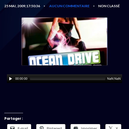
25 MAI, 2009,17:50:36
AUCUN COMMENTAIRE
NON CLASSÉ
•
•
00:00:00
NaN:NaN
Partager :
E-mail
Pinterest
Imprimer
X