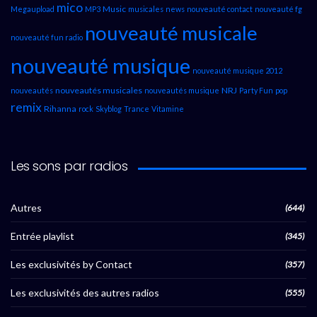
mico
Music
Megaupload
MP3
musicales
news
nouveauté contact
nouveauté fg
nouveauté musicale
nouveauté fun radio
nouveauté musique
nouveauté musique 2012
nouveautés musicales
NRJ
nouveautés
nouveautés musique
Party Fun
pop
remix
Rihanna
rock
Skyblog
Trance
Vitamine
Les sons par radios
Autres
(644)
Entrée playlist
(345)
Les exclusivités by Contact
(357)
Les exclusivités des autres radios
(555)