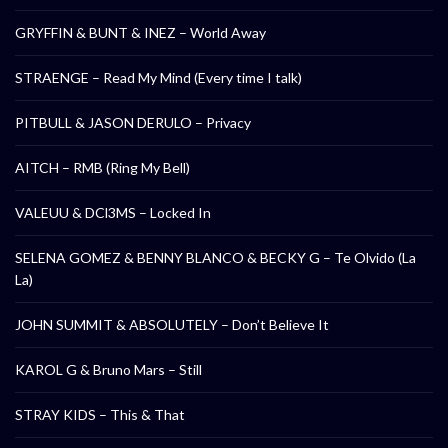
GRYFFIN & BUNT & INEZ – World Away
STRAENGE – Read My Mind (Every time I talk)
PITBULL & JASON DERULO – Privacy
AITCH – RMB (Ring My Bell)
VALEUU & DCl3MS – Locked In
SELENA GOMEZ & BENNY BLANCO & BECKY G – Te Olvido (La
La)
JOHN SUMMIT & ABSOLUTELY – Don’t Believe It
KAROL G & Bruno Mars – Still
STRAY KIDS – This & That