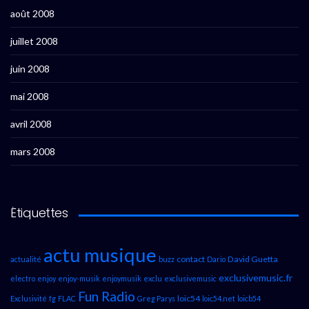
août 2008
juillet 2008
juin 2008
mai 2008
avril 2008
mars 2008
Étiquettes
actu musique
contact
David Guetta
actualité
buzz
Dario
exclusivemusic.fr
electro
enjoy
enjoy-musik
enjoymusik
exclu
exclusivemusic
Fun Radio
loic54
Exclusivité
fg
FLAC
Greg Parys
loic54.net
loicb54