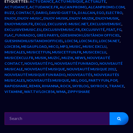
ÉTIQUETTES :
ACTU DANCE
,
ACTU MUSIQUE
,
ACTUALITÉ
,
ACTUDANCE
,
ACTUDANCE.FR
,
ALCAN PROMO
,
ALCANPROMO.COM
,
BUZZ
,
CONTACT
,
DARIO
,
DAVID GUETTA
,
DJ ALCAN
,
EGO
,
ELECTRO
,
ENJOY
,
ENJOY-MUSIC
,
ENJOY-MUSIK
,
ENJOY-MUZIK
,
ENJOYMUSIK
,
ENJOYMUSIK.FR
,
EXCLU
,
EXCLUSIVE-MUSIC.NET
,
EXCLUSIVEMUSIC
,
EXCLUSIVEMUSIC.EU
,
EXCLUSIVEMUSIC.FR
,
EXCLUSIVITÉ
,
FEAT
,
FG
,
FLAC
,
FUN RADIO
,
GREG PARYS
,
GÙESHINOH LÙSITÀNOH OFFICIEL
,
GUESHINOHLUSITANOHOFFICIEL
,
LOIC54
,
LOIC54.EU
,
LOIC54.NET
,
LOICB54
,
MEGAUPLOAD
,
MICO
,
MP3
,
MUSIC
,
MUSIC EXCLU
,
MUSICALES
,
MUSICETFUN
,
MUSICETFUN.FR
,
MUSICEXCLU
,
MUSICEXCLU.FR
,
MUSIK
,
MUZIC
,
MUZIK
,
NEWS
,
NOUVEAUTÉ
CONTACT
,
NOUVEAUTÉ FG
,
NOUVEAUTÉ FUN RADIO
,
NOUVEAUTÉ
MUSICALE
,
NOUVEAUTÉ MUSIQUE
,
NOUVEAUTÉ MUSIQUE 2012
,
NOUVEAUTÉ MUSIQUE FUN RADIO
,
NOUVEAUTÉS
,
NOUVEAUTÉS
MUSICALES
,
NOUVEAUTÉS MUSIQUE
,
NRJ
,
OGG
,
PARTY FUN
,
POP
,
RAPIDSHARE
,
REMIX
,
RIHANNA
,
ROCK
,
SKYBLOG
,
SKYROCK
,
TRANCE
,
VITAMINE
,
WAT.TV/LOICB54
,
WMA
,
ZIPPYSHARE
SEARCH
FOR: