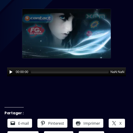
00:00:00
NaN:NaN
Partager :
E-mail
Pinterest
Imprimer
X