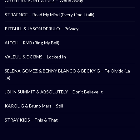
GRYFFIN & BUNT & INEZ – World Away
STRAENGE – Read My Mind (Every time I talk)
PITBULL & JASON DERULO – Privacy
AITCH – RMB (Ring My Bell)
VALEUU & DCl3MS – Locked In
SELENA GOMEZ & BENNY BLANCO & BECKY G – Te Olvido (La
La)
JOHN SUMMIT & ABSOLUTELY – Don’t Believe It
KAROL G & Bruno Mars – Still
STRAY KIDS – This & That