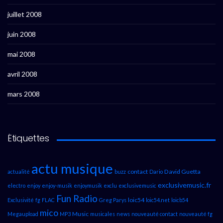
juillet 2008
juin 2008
mai 2008
avril 2008
mars 2008
Étiquettes
actu musique
contact
David Guetta
actualité
buzz
Dario
exclusivemusic.fr
electro
enjoy
enjoy-musik
enjoymusik
exclu
exclusivemusic
Fun Radio
loic54
Exclusivité
fg
FLAC
Greg Parys
loic54.net
loicb54
mico
Music
Megaupload
MP3
musicales
news
nouveauté contact
nouveauté fg