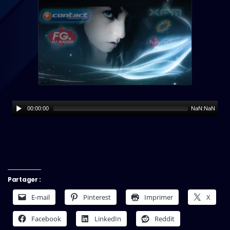
00:00:00
NaN:NaN
Partager :
E-mail
Pinterest
Imprimer
X
Facebook
LinkedIn
Reddit