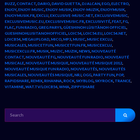
BUZZ
,
CONTACT
,
DARIO
,
DAVID GUETTA
,
DJ ALCAN
,
EGO
,
ELECTRO
,
ENJOY
,
ENJOY-MUSIC
,
ENJOY-MUSIK
,
ENJOY-MUZIK
,
ENJOYMUSIK
,
ENJOYMUSIK.FR
,
EXCLU
,
EXCLUSIVE-MUSIC.NET
,
EXCLUSIVEMUSIC
,
EXCLUSIVEMUSIC.EU
,
EXCLUSIVEMUSIC.FR
,
EXCLUSIVITÉ
,
FEAT
,
FG
,
FLAC
,
FUN RADIO
,
GREG PARYS
,
GÙESHINOH LÙSITÀNOH OFFICIEL
,
GUESHINOHLUSITANOHOFFICIEL
,
LOIC54
,
LOIC54.EU
,
LOIC54.NET
,
LOICB54
,
MEGAUPLOAD
,
MICO
,
MP3
,
MUSIC
,
MUSIC EXCLU
,
MUSICALES
,
MUSICETFUN
,
MUSICETFUN.FR
,
MUSICEXCLU
,
MUSICEXCLU.FR
,
MUSIK
,
MUZIC
,
MUZIK
,
NEWS
,
NOUVEAUTÉ
CONTACT
,
NOUVEAUTÉ FG
,
NOUVEAUTÉ FUN RADIO
,
NOUVEAUTÉ
MUSICALE
,
NOUVEAUTÉ MUSIQUE
,
NOUVEAUTÉ MUSIQUE 2012
,
NOUVEAUTÉ MUSIQUE FUN RADIO
,
NOUVEAUTÉS
,
NOUVEAUTÉS
MUSICALES
,
NOUVEAUTÉS MUSIQUE
,
NRJ
,
OGG
,
PARTY FUN
,
POP
,
RAPIDSHARE
,
REMIX
,
RIHANNA
,
ROCK
,
SKYBLOG
,
SKYROCK
,
TRANCE
,
VITAMINE
,
WAT.TV/LOICB54
,
WMA
,
ZIPPYSHARE
SEARCH
FOR: