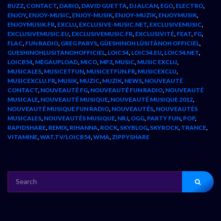
BUZZ
,
CONTACT
,
DARIO
,
DAVID GUETTA
,
DJ ALCAN
,
EGO
,
ELECTRO
,
ENJOY
,
ENJOY-MUSIC
,
ENJOY-MUSIK
,
ENJOY-MUZIK
,
ENJOYMUSIK
,
ENJOYMUSIK.FR
,
EXCLU
,
EXCLUSIVE-MUSIC.NET
,
EXCLUSIVEMUSIC
,
EXCLUSIVEMUSIC.EU
,
EXCLUSIVEMUSIC.FR
,
EXCLUSIVITÉ
,
FEAT
,
FG
,
FLAC
,
FUN RADIO
,
GREG PARYS
,
GÙESHINOH LÙSITÀNOH OFFICIEL
,
GUESHINOHLUSITANOHOFFICIEL
,
LOIC54
,
LOIC54.EU
,
LOIC54.NET
,
LOICB54
,
MEGAUPLOAD
,
MICO
,
MP3
,
MUSIC
,
MUSIC EXCLU
,
MUSICALES
,
MUSICETFUN
,
MUSICETFUN.FR
,
MUSICEXCLU
,
MUSICEXCLU.FR
,
MUSIK
,
MUZIC
,
MUZIK
,
NEWS
,
NOUVEAUTÉ
CONTACT
,
NOUVEAUTÉ FG
,
NOUVEAUTÉ FUN RADIO
,
NOUVEAUTÉ
MUSICALE
,
NOUVEAUTÉ MUSIQUE
,
NOUVEAUTÉ MUSIQUE 2012
,
NOUVEAUTÉ MUSIQUE FUN RADIO
,
NOUVEAUTÉS
,
NOUVEAUTÉS
MUSICALES
,
NOUVEAUTÉS MUSIQUE
,
NRJ
,
OGG
,
PARTY FUN
,
POP
,
RAPIDSHARE
,
REMIX
,
RIHANNA
,
ROCK
,
SKYBLOG
,
SKYROCK
,
TRANCE
,
VITAMINE
,
WAT.TV/LOICB54
,
WMA
,
ZIPPYSHARE
SEARCH
FOR: