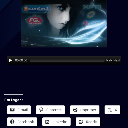
00:00:00
NaN:NaN
Partager :
E-mail
Pinterest
Imprimer
X
Facebook
LinkedIn
Reddit