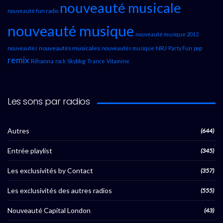
nouveauté musicale
nouveauté fun radio
nouveauté musique
nouveauté musique 2012
nouveautés musicales
NRJ
nouveautés
nouveautés musique
Party Fun
pop
remix
Rihanna
rock
Skyblog
Trance
Vitamine
Les sons par radios
Autres
(644)
Entrée playlist
(345)
Les exclusivités by Contact
(357)
Les exclusivités des autres radios
(555)
Nouveauté Capital London
(43)