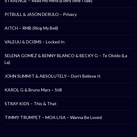
STRAENGE – Read My Mind (Every time I talk)
PITBULL & JASON DERULO – Privacy
AITCH – RMB (Ring My Bell)
VALEUU & DCl3MS – Locked In
SELENA GOMEZ & BENNY BLANCO & BECKY G – Te Olvido (La
La)
JOHN SUMMIT & ABSOLUTELY – Don’t Believe It
KAROL G & Bruno Mars – Still
STRAY KIDS – This & That
TIMMY TRUMPET – MOA LISA – Wanna Be Loved