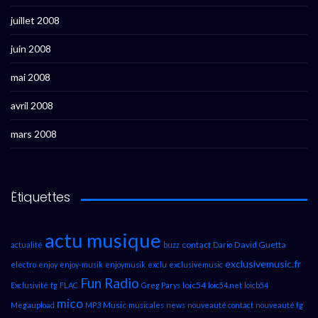
juillet 2008
juin 2008
mai 2008
avril 2008
mars 2008
Étiquettes
actu musique
contact
David Guetta
actualité
buzz
Dario
exclusivemusic.fr
electro
enjoy
enjoy-musik
enjoymusik
exclu
exclusivemusic
Fun Radio
loic54
Exclusivité
fg
FLAC
Greg Parys
loic54.net
loicb54
mico
Music
Megaupload
MP3
musicales
news
nouveauté contact
nouveauté fg