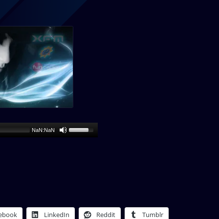
NaN:NaN
ebook
LinkedIn
Reddit
Tumblr