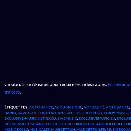
Ce site utilise Akismet pour réduire les indésirables.
En savoir p
traitées
.
ÉTIQUETTES :
ACTU DANCE
,
ACTU MUSIQUE
,
ACTUALITÉ
,
ACTUDANCE
,
DARIO
,
DAVID GUETTA
,
DJ ALCAN
,
EGO
,
ELECTRO
,
ENJOY
,
ENJOY-MUSIC
,
EXCLUSIVE-MUSIC.NET
,
EXCLUSIVEMUSIC
,
EXCLUSIVEMUSIC.EU
,
EXCLUS
GÙESHINOH LÙSITÀNOH OFFICIEL
,
GUESHINOHLUSITANOHOFFICIEL
,
LOI
MUSIC EXCLU
,
MUSICALES
,
MUSICETFUN
,
MUSICETFUN.FR
,
MUSICEXCLU