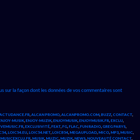
lus sur la façon dont les données de vos commentaires sont
ACTUDANCE.FR
,
ALCAN PROMO
,
ALCANPROMO.COM
,
BUZZ
,
CONTACT
,
ENJOY-MUSIK
,
ENJOY-MUZIK
,
ENJOYMUSIK
,
ENJOYMUSIK.FR
,
EXCLU
,
IVEMUSIC.FR
,
EXCLUSIVITÉ
,
FEAT
,
FG
,
FLAC
,
FUN RADIO
,
GREG PARYS
,
C54
,
LOIC54.EU
,
LOIC54.NET
,
LOICB54
,
MEGAUPLOAD
,
MICO
,
MP3
,
MUSIC
,
,
MUSICEXCLU.FR
,
MUSIK
,
MUZIC
,
MUZIK
,
NEWS
,
NOUVEAUTÉ CONTACT
,