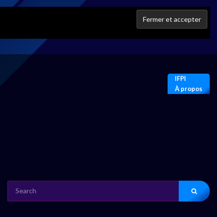
IFPI
À propos
SEARCH
FOR: