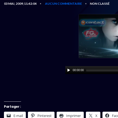
03 MAI, 2009,11:42:04
AUCUN COMMENTAIRE
NON CLASSÉ
•
•
00:00:00
Partager :
E-mail
Pinterest
Imprimer
X
Fac