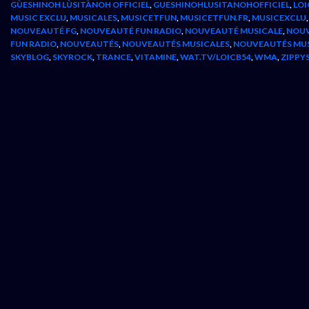
GÙESHINOH LÙSITÀNOH OFFICIEL
,
GUESHINOHLUSITANOHOFFICIEL
,
LOI
MUSIC EXCLU
,
MUSICALES
,
MUSICETFUN
,
MUSICETFUN.FR
,
MUSICEXCLU
NOUVEAUTÉ FG
,
NOUVEAUTÉ FUN RADIO
,
NOUVEAUTÉ MUSICALE
,
NOUV
FUN RADIO
,
NOUVEAUTÉS
,
NOUVEAUTÉS MUSICALES
,
NOUVEAUTÉS MU
SKYBLOG
,
SKYROCK
,
TRANCE
,
VITAMINE
,
WAT.TV/LOICB54
,
WMA
,
ZIPPY