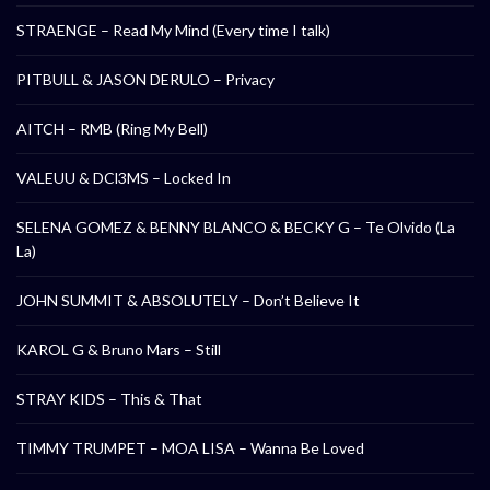
STRAENGE – Read My Mind (Every time I talk)
PITBULL & JASON DERULO – Privacy
AITCH – RMB (Ring My Bell)
VALEUU & DCl3MS – Locked In
SELENA GOMEZ & BENNY BLANCO & BECKY G – Te Olvido (La
La)
JOHN SUMMIT & ABSOLUTELY – Don’t Believe It
KAROL G & Bruno Mars – Still
STRAY KIDS – This & That
TIMMY TRUMPET – MOA LISA – Wanna Be Loved