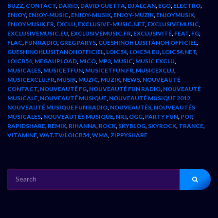
BUZZ
,
CONTACT
,
DARIO
,
DAVID GUETTA
,
DJ ALCAN
,
EGO
,
ELECTRO
,
ENJOY
,
ENJOY-MUSIC
,
ENJOY-MUSIK
,
ENJOY-MUZIK
,
ENJOYMUSIK
,
ENJOYMUSIK.FR
,
EXCLU
,
EXCLUSIVE-MUSIC.NET
,
EXCLUSIVEMUSIC
,
EXCLUSIVEMUSIC.EU
,
EXCLUSIVEMUSIC.FR
,
EXCLUSIVITÉ
,
FEAT
,
FG
,
FLAC
,
FUN RADIO
,
GREG PARYS
,
GÙESHINOH LÙSITÀNOH OFFICIEL
,
GUESHINOHLUSITANOHOFFICIEL
,
LOIC54
,
LOIC54.EU
,
LOIC54.NET
,
LOICB54
,
MEGAUPLOAD
,
MICO
,
MP3
,
MUSIC
,
MUSIC EXCLU
,
MUSICALES
,
MUSICETFUN
,
MUSICETFUN.FR
,
MUSICEXCLU
,
MUSICEXCLU.FR
,
MUSIK
,
MUZIC
,
MUZIK
,
NEWS
,
NOUVEAUTÉ
CONTACT
,
NOUVEAUTÉ FG
,
NOUVEAUTÉ FUN RADIO
,
NOUVEAUTÉ
MUSICALE
,
NOUVEAUTÉ MUSIQUE
,
NOUVEAUTÉ MUSIQUE 2012
,
NOUVEAUTÉ MUSIQUE FUN RADIO
,
NOUVEAUTÉS
,
NOUVEAUTÉS
MUSICALES
,
NOUVEAUTÉS MUSIQUE
,
NRJ
,
OGG
,
PARTY FUN
,
POP
,
RAPIDSHARE
,
REMIX
,
RIHANNA
,
ROCK
,
SKYBLOG
,
SKYROCK
,
TRANCE
,
VITAMINE
,
WAT.TV/LOICB54
,
WMA
,
ZIPPYSHARE
SEARCH
FOR: