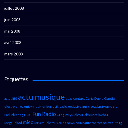
juillet 2008
juin 2008
mai 2008
avril 2008
mars 2008
Étiquettes
actu musique
contact
David Guetta
actualité
buzz
Dario
exclusivemusic.fr
electro
enjoy
enjoy-musik
enjoymusik
exclu
exclusivemusic
Fun Radio
loic54
Exclusivité
fg
FLAC
Greg Parys
loic54.net
loicb54
mico
Music
Megaupload
MP3
musicales
news
nouveauté contact
nouveauté fg