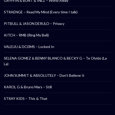
GRYFFIN & BUNT & INEZ – World Away
STRAENGE – Read My Mind (Every time I talk)
PITBULL & JASON DERULO – Privacy
AITCH – RMB (Ring My Bell)
VALEUU & DCl3MS – Locked In
SELENA GOMEZ & BENNY BLANCO & BECKY G – Te Olvido (La
La)
JOHN SUMMIT & ABSOLUTELY – Don’t Believe It
KAROL G & Bruno Mars – Still
STRAY KIDS – This & That