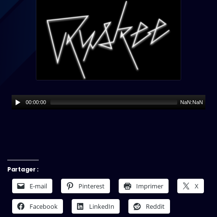
00:00:00
NaN:NaN
Partager :
E-mail
Pinterest
Imprimer
X
Facebook
LinkedIn
Reddit