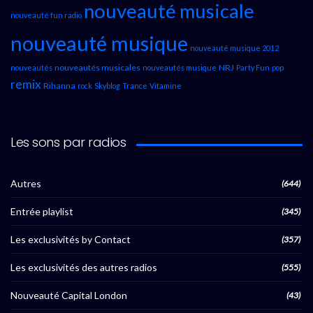
nouveauté musicale
nouveauté fun radio
nouveauté musique
nouveauté musique 2012
nouveautés musicales
NRJ
nouveautés
nouveautés musique
Party Fun
pop
remix
Rihanna
rock
Skyblog
Trance
Vitamine
Les sons par radios
Autres
(644)
Entrée playlist
(345)
Les exclusivités by Contact
(357)
Les exclusivités des autres radios
(555)
Nouveauté Capital London
(43)