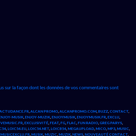
lus sur la façon dont les données de vos commentaires sont
ACTUDANCE.FR
,
ALCAN PROMO
,
ALCANPROMO.COM
,
BUZZ
,
CONTACT
,
ENJOY-MUSIK
,
ENJOY-MUZIK
,
ENJOYMUSIK
,
ENJOYMUSIK.FR
,
EXCLU
,
IVEMUSIC.FR
,
EXCLUSIVITÉ
,
FEAT
,
FG
,
FLAC
,
FUN RADIO
,
GREG PARYS
,
C54
,
LOIC54.EU
,
LOIC54.NET
,
LOICB54
,
MEGAUPLOAD
,
MICO
,
MP3
,
MUSIC
,
,
MUSICEXCLU.FR
,
MUSIK
,
MUZIC
,
MUZIK
,
NEWS
,
NOUVEAUTÉ CONTACT
,