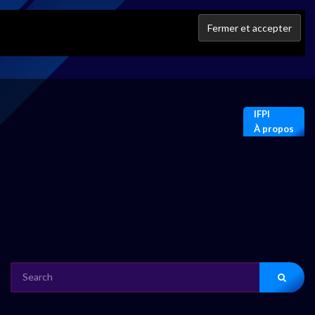
IFPI
À propos
SEARCH
FOR: