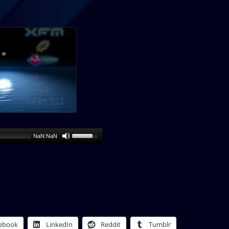
NaN:NaN
ebook
LinkedIn
Reddit
Tumblr