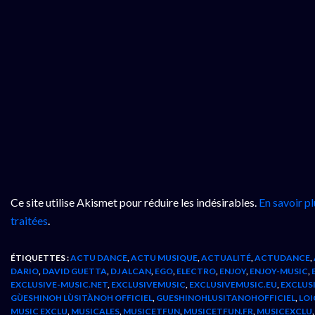
Ce site utilise Akismet pour réduire les indésirables.
En savoir p
traitées
.
ÉTIQUETTES :
ACTU DANCE
,
ACTU MUSIQUE
,
ACTUALITÉ
,
ACTUDANCE
,
DARIO
,
DAVID GUETTA
,
DJ ALCAN
,
EGO
,
ELECTRO
,
ENJOY
,
ENJOY-MUSIC
,
EXCLUSIVE-MUSIC.NET
,
EXCLUSIVEMUSIC
,
EXCLUSIVEMUSIC.EU
,
EXCLUS
GÙESHINOH LÙSITÀNOH OFFICIEL
,
GUESHINOHLUSITANOHOFFICIEL
,
LOI
MUSIC EXCLU
,
MUSICALES
,
MUSICETFUN
,
MUSICETFUN.FR
,
MUSICEXCLU