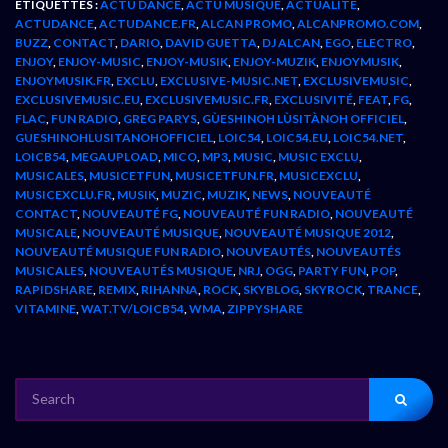
ÉTIQUETTES :
ACTU DANCE
,
ACTU MUSIQUE
,
ACTUALITÉ
,
ACTUDANCE
,
ACTUDANCE.FR
,
ALCAN PROMO
,
ALCANPROMO.COM
,
BUZZ
,
CONTACT
,
DARIO
,
DAVID GUETTA
,
DJ ALCAN
,
EGO
,
ELECTRO
,
ENJOY
,
ENJOY-MUSIC
,
ENJOY-MUSIK
,
ENJOY-MUZIK
,
ENJOYMUSIK
,
ENJOYMUSIK.FR
,
EXCLU
,
EXCLUSIVE-MUSIC.NET
,
EXCLUSIVEMUSIC
,
EXCLUSIVEMUSIC.EU
,
EXCLUSIVEMUSIC.FR
,
EXCLUSIVITÉ
,
FEAT
,
FG
,
FLAC
,
FUN RADIO
,
GREG PARYS
,
GÙESHINOH LÙSITÀNOH OFFICIEL
,
GUESHINOHLUSITANOHOFFICIEL
,
LOIC54
,
LOIC54.EU
,
LOIC54.NET
,
LOICB54
,
MEGAUPLOAD
,
MICO
,
MP3
,
MUSIC
,
MUSIC EXCLU
,
MUSICALES
,
MUSICETFUN
,
MUSICETFUN.FR
,
MUSICEXCLU
,
MUSICEXCLU.FR
,
MUSIK
,
MUZIC
,
MUZIK
,
NEWS
,
NOUVEAUTÉ
CONTACT
,
NOUVEAUTÉ FG
,
NOUVEAUTÉ FUN RADIO
,
NOUVEAUTÉ
MUSICALE
,
NOUVEAUTÉ MUSIQUE
,
NOUVEAUTÉ MUSIQUE 2012
,
NOUVEAUTÉ MUSIQUE FUN RADIO
,
NOUVEAUTÉS
,
NOUVEAUTÉS
MUSICALES
,
NOUVEAUTÉS MUSIQUE
,
NRJ
,
OGG
,
PARTY FUN
,
POP
,
RAPIDSHARE
,
REMIX
,
RIHANNA
,
ROCK
,
SKYBLOG
,
SKYROCK
,
TRANCE
,
VITAMINE
,
WAT.TV/LOICB54
,
WMA
,
ZIPPYSHARE
SEARCH
FOR: