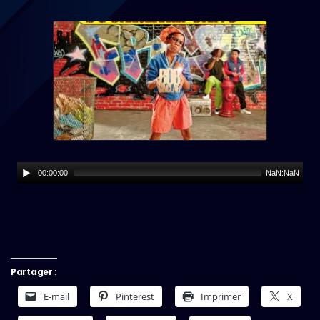
00:00:00
NaN:NaN
Partager :
E-mail
Pinterest
Imprimer
X