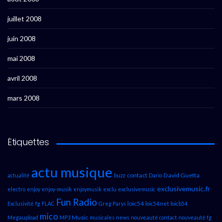
juillet 2008
juin 2008
mai 2008
avril 2008
mars 2008
Étiquettes
actu musique
contact
David Guetta
actualité
buzz
Dario
exclusivemusic.fr
electro
enjoy
enjoy-musik
enjoymusik
exclu
exclusivemusic
Fun Radio
loic54
Exclusivité
fg
FLAC
Greg Parys
loic54.net
loicb54
mico
Music
Megaupload
MP3
musicales
news
nouveauté contact
nouveauté fg