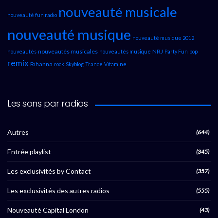
nouveauté musicale
nouveauté fun radio
nouveauté musique
nouveauté musique 2012
nouveautés musicales
NRJ
nouveautés
nouveautés musique
Party Fun
pop
remix
Rihanna
rock
Skyblog
Trance
Vitamine
Les sons par radios
Autres
(644)
Entrée playlist
(345)
Les exclusivités by Contact
(357)
Les exclusivités des autres radios
(555)
Nouveauté Capital London
(43)