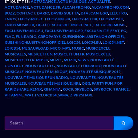
ÉTIQUETTES :
ACTU DANCE
,
ACTU MUSIQUE
,
ACTUALITÉ
,
ACTUDANCE
,
ACTUDANCE.FR
,
ALCAN PROMO
,
ALCANPROMO.COM
,
BUZZ
,
CONTACT
,
DARIO
,
DAVID GUETTA
,
DJ ALCAN
,
EGO
,
ELECTRO
,
ENJOY
,
ENJOY-MUSIC
,
ENJOY-MUSIK
,
ENJOY-MUZIK
,
ENJOYMUSIK
,
ENJOYMUSIK.FR
,
EXCLU
,
EXCLUSIVE-MUSIC.NET
,
EXCLUSIVEMUSIC
,
EXCLUSIVEMUSIC.EU
,
EXCLUSIVEMUSIC.FR
,
EXCLUSIVITÉ
,
FEAT
,
FG
,
FLAC
,
FUN RADIO
,
GREG PARYS
,
GÙESHINOH LÙSITÀNOH OFFICIEL
,
GUESHINOHLUSITANOHOFFICIEL
,
LOIC54
,
LOIC54.EU
,
LOIC54.NET
,
LOICB54
,
MEGAUPLOAD
,
MICO
,
MP3
,
MUSIC
,
MUSIC EXCLU
,
MUSICALES
,
MUSICETFUN
,
MUSICETFUN.FR
,
MUSICEXCLU
,
MUSICEXCLU.FR
,
MUSIK
,
MUZIC
,
MUZIK
,
NEWS
,
NOUVEAUTÉ
CONTACT
,
NOUVEAUTÉ FG
,
NOUVEAUTÉ FUN RADIO
,
NOUVEAUTÉ
MUSICALE
,
NOUVEAUTÉ MUSIQUE
,
NOUVEAUTÉ MUSIQUE 2012
,
NOUVEAUTÉ MUSIQUE FUN RADIO
,
NOUVEAUTÉS
,
NOUVEAUTÉS
MUSICALES
,
NOUVEAUTÉS MUSIQUE
,
NRJ
,
OGG
,
PARTY FUN
,
POP
,
RAPIDSHARE
,
REMIX
,
RIHANNA
,
ROCK
,
SKYBLOG
,
SKYROCK
,
TRANCE
,
VITAMINE
,
WAT.TV/LOICB54
,
WMA
,
ZIPPYSHARE
SEARCH
FOR: