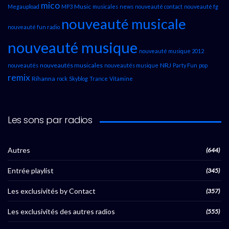
mico
Music
Megaupload
MP3
musicales
news
nouveauté contact
nouveauté fg
nouveauté musicale
nouveauté fun radio
nouveauté musique
nouveauté musique 2012
nouveautés musicales
NRJ
nouveautés
nouveautés musique
Party Fun
pop
remix
Rihanna
rock
Skyblog
Trance
Vitamine
Les sons par radios
Autres
(644)
Entrée playlist
(345)
Les exclusivités by Contact
(357)
Les exclusivités des autres radios
(555)