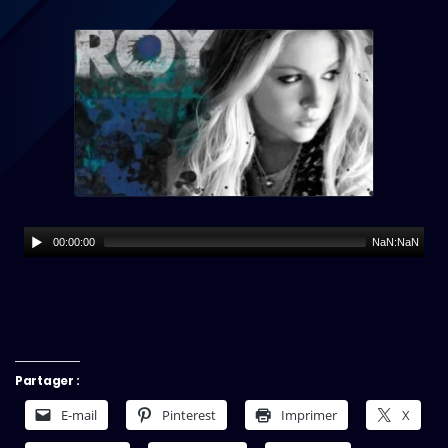
00:00:00
NaN:NaN
Partager :
E-mail
Pinterest
Imprimer
X