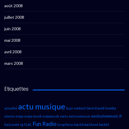
août 2008
juillet 2008
juin 2008
mai 2008
avril 2008
mars 2008
Étiquettes
actu musique
contact
David Guetta
actualité
buzz
Dario
exclusivemusic.fr
electro
enjoy
enjoy-musik
enjoymusik
exclu
exclusivemusic
Fun Radio
loic54
Exclusivité
fg
FLAC
Greg Parys
loic54.net
loicb54