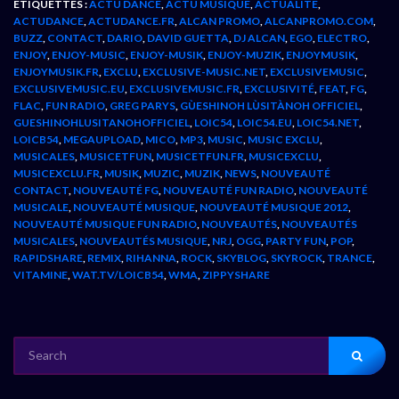
ÉTIQUETTES :
ACTU DANCE
,
ACTU MUSIQUE
,
ACTUALITÉ
,
ACTUDANCE
,
ACTUDANCE.FR
,
ALCAN PROMO
,
ALCANPROMO.COM
,
BUZZ
,
CONTACT
,
DARIO
,
DAVID GUETTA
,
DJ ALCAN
,
EGO
,
ELECTRO
,
ENJOY
,
ENJOY-MUSIC
,
ENJOY-MUSIK
,
ENJOY-MUZIK
,
ENJOYMUSIK
,
ENJOYMUSIK.FR
,
EXCLU
,
EXCLUSIVE-MUSIC.NET
,
EXCLUSIVEMUSIC
,
EXCLUSIVEMUSIC.EU
,
EXCLUSIVEMUSIC.FR
,
EXCLUSIVITÉ
,
FEAT
,
FG
,
FLAC
,
FUN RADIO
,
GREG PARYS
,
GÙESHINOH LÙSITÀNOH OFFICIEL
,
GUESHINOHLUSITANOHOFFICIEL
,
LOIC54
,
LOIC54.EU
,
LOIC54.NET
,
LOICB54
,
MEGAUPLOAD
,
MICO
,
MP3
,
MUSIC
,
MUSIC EXCLU
,
MUSICALES
,
MUSICETFUN
,
MUSICETFUN.FR
,
MUSICEXCLU
,
MUSICEXCLU.FR
,
MUSIK
,
MUZIC
,
MUZIK
,
NEWS
,
NOUVEAUTÉ
CONTACT
,
NOUVEAUTÉ FG
,
NOUVEAUTÉ FUN RADIO
,
NOUVEAUTÉ
MUSICALE
,
NOUVEAUTÉ MUSIQUE
,
NOUVEAUTÉ MUSIQUE 2012
,
NOUVEAUTÉ MUSIQUE FUN RADIO
,
NOUVEAUTÉS
,
NOUVEAUTÉS
MUSICALES
,
NOUVEAUTÉS MUSIQUE
,
NRJ
,
OGG
,
PARTY FUN
,
POP
,
RAPIDSHARE
,
REMIX
,
RIHANNA
,
ROCK
,
SKYBLOG
,
SKYROCK
,
TRANCE
,
VITAMINE
,
WAT.TV/LOICB54
,
WMA
,
ZIPPYSHARE
SEARCH
FOR: