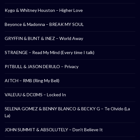
Kygo & Whitney Houston – Higher Love
Beyonce & Madonna – BREAK MY SOUL
GRYFFIN & BUNT & INEZ – World Away
STRAENGE – Read My Mind (Every time I talk)
PITBULL & JASON DERULO – Privacy
AITCH – RMB (Ring My Bell)
VALEUU & DCl3MS – Locked In
SELENA GOMEZ & BENNY BLANCO & BECKY G – Te Olvido (La
La)
JOHN SUMMIT & ABSOLUTELY – Don’t Believe It