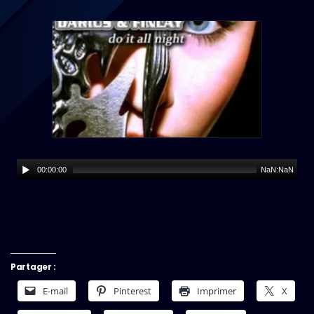
00:00:00
NaN:NaN
Partager :
E-mail
Pinterest
Imprimer
X