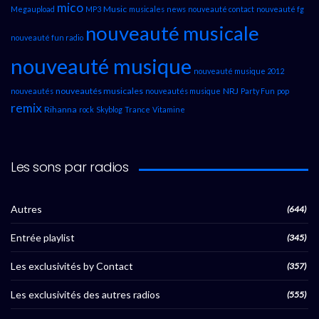
mico
Music
Megaupload
MP3
musicales
news
nouveauté contact
nouveauté fg
nouveauté musicale
nouveauté fun radio
nouveauté musique
nouveauté musique 2012
nouveautés musicales
NRJ
nouveautés
nouveautés musique
Party Fun
pop
remix
Rihanna
rock
Skyblog
Trance
Vitamine
Les sons par radios
Autres
(644)
Entrée playlist
(345)
Les exclusivités by Contact
(357)
Les exclusivités des autres radios
(555)