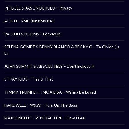
PITBULL & JASON DERULO – Privacy
AITCH – RMB (Ring My Bell)
VALEUU & DCl3MS – Locked In
SELENA GOMEZ & BENNY BLANCO & BECKY G – Te Olvido (La
La)
JOHN SUMMIT & ABSOLUTELY – Don’t Believe It
STRAY KIDS – This & That
TIMMY TRUMPET – MOA LISA – Wanna Be Loved
HARDWELL – W&W – Turn Up The Bass
MARSHMELLO – VIPERACTIVE – How I Feel