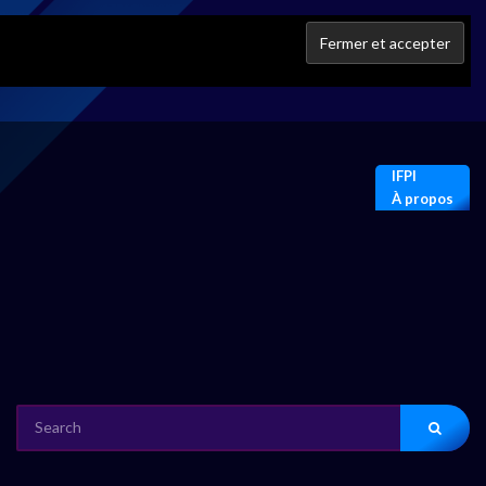
IFPI
À propos
SEARCH
FOR: