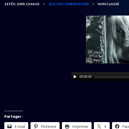
16 FÉV, 2009,13:46:01
AUCUN COMMENTAIRE
NON CLASSÉ
•
•
00:00:00
Partager :
E-mail
Pinterest
Imprimer
X
Fac