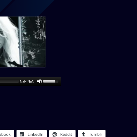
NaN:NaN
ebook
LinkedIn
Reddit
Tumblr