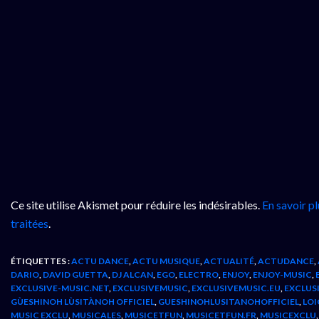
Ce site utilise Akismet pour réduire les indésirables.
En savoir p
traitées
.
ÉTIQUETTES :
ACTU DANCE
,
ACTU MUSIQUE
,
ACTUALITÉ
,
ACTUDANCE
,
DARIO
,
DAVID GUETTA
,
DJ ALCAN
,
EGO
,
ELECTRO
,
ENJOY
,
ENJOY-MUSIC
,
EXCLUSIVE-MUSIC.NET
,
EXCLUSIVEMUSIC
,
EXCLUSIVEMUSIC.EU
,
EXCLUS
GÙESHINOH LÙSITÀNOH OFFICIEL
,
GUESHINOHLUSITANOHOFFICIEL
,
LOI
MUSIC EXCLU
,
MUSICALES
,
MUSICETFUN
,
MUSICETFUN.FR
,
MUSICEXCLU