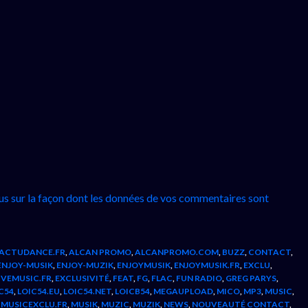
lus sur la façon dont les données de vos commentaires sont
ACTUDANCE.FR
,
ALCAN PROMO
,
ALCANPROMO.COM
,
BUZZ
,
CONTACT
,
ENJOY-MUSIK
,
ENJOY-MUZIK
,
ENJOYMUSIK
,
ENJOYMUSIK.FR
,
EXCLU
,
IVEMUSIC.FR
,
EXCLUSIVITÉ
,
FEAT
,
FG
,
FLAC
,
FUN RADIO
,
GREG PARYS
,
C54
,
LOIC54.EU
,
LOIC54.NET
,
LOICB54
,
MEGAUPLOAD
,
MICO
,
MP3
,
MUSIC
,
,
MUSICEXCLU.FR
,
MUSIK
,
MUZIC
,
MUZIK
,
NEWS
,
NOUVEAUTÉ CONTACT
,