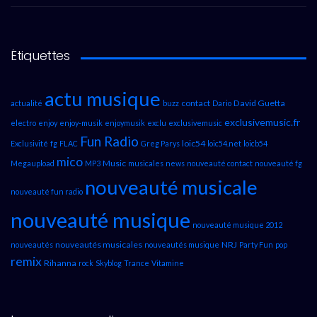
Étiquettes
actu musique
contact
David Guetta
actualité
buzz
Dario
exclusivemusic.fr
electro
enjoy
enjoy-musik
enjoymusik
exclu
exclusivemusic
Fun Radio
loic54
Exclusivité
fg
FLAC
Greg Parys
loic54.net
loicb54
mico
Music
Megaupload
MP3
musicales
news
nouveauté contact
nouveauté fg
nouveauté musicale
nouveauté fun radio
nouveauté musique
nouveauté musique 2012
nouveautés musicales
NRJ
nouveautés
nouveautés musique
Party Fun
pop
remix
Rihanna
rock
Skyblog
Trance
Vitamine