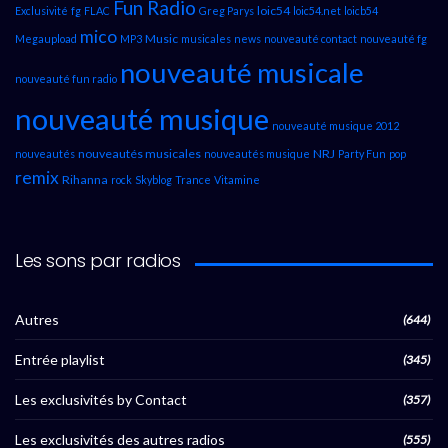
Fun Radio
loic54
Exclusivité
fg
FLAC
Greg Parys
loic54.net
loicb54
mico
Music
Megaupload
MP3
musicales
news
nouveauté contact
nouveauté fg
nouveauté musicale
nouveauté fun radio
nouveauté musique
nouveauté musique 2012
nouveautés musicales
NRJ
nouveautés
nouveautés musique
Party Fun
pop
remix
Rihanna
rock
Skyblog
Trance
Vitamine
Les sons par radios
Autres
(644)
Entrée playlist
(345)
Les exclusivités by Contact
(357)
Les exclusivités des autres radios
(555)