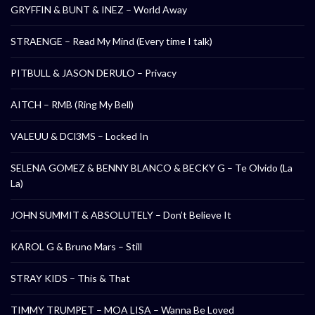
GRYFFIN & BUNT & INEZ – World Away
STRAENGE – Read My Mind (Every time I talk)
PITBULL & JASON DERULO – Privacy
AITCH – RMB (Ring My Bell)
VALEUU & DCl3MS – Locked In
SELENA GOMEZ & BENNY BLANCO & BECKY G – Te Olvido (La
La)
JOHN SUMMIT & ABSOLUTELY – Don’t Believe It
KAROL G & Bruno Mars – Still
STRAY KIDS – This & That
TIMMY TRUMPET – MOA LISA – Wanna Be Loved