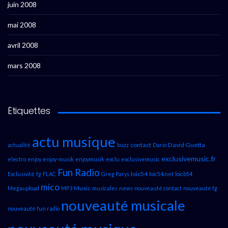
juin 2008
mai 2008
avril 2008
mars 2008
Étiquettes
actu musique
contact
David Guetta
actualité
buzz
Dario
exclusivemusic.fr
electro
enjoy
enjoy-musik
enjoymusik
exclu
exclusivemusic
Fun Radio
loic54
Exclusivité
fg
FLAC
Greg Parys
loic54.net
loicb54
mico
Music
Megaupload
MP3
musicales
news
nouveauté contact
nouveauté fg
nouveauté musicale
nouveauté fun radio