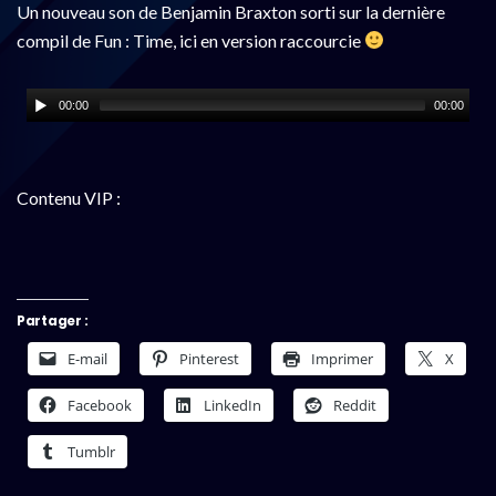
Un nouveau son de Benjamin Braxton sorti sur la dernière
compil de Fun : Time, ici en version raccourcie
00:00
00:00
Contenu VIP :
Partager :
E-mail
Pinterest
Imprimer
X
Facebook
LinkedIn
Reddit
Tumblr