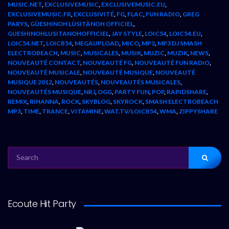
MUSIC.NET
,
EXCLUSIVEMUSIC
,
EXCLUSIVEMUSIC.EU
,
EXCLUSIVEMUSIC.FR
,
EXCLUSIVITÉ
,
FG
,
FLAC
,
FUN RADIO
,
GREG
PARYS
,
GÙESHINOH LÙSITÀNOH OFFICIEL
,
GUESHINOHLUSITANOHOFFICIEL
,
JAY STYLE
,
LOIC54
,
LOIC54.EU
,
LOIC54.NET
,
LOICB54
,
MEGAUPLOAD
,
MICO
,
MP3
,
MP3 DJ SMASH
ELECTROBEACH
,
MUSIC
,
MUSICALES
,
MUSIK
,
MUZIC
,
MUZIK
,
NEWS
,
NOUVEAUTÉ CONTACT
,
NOUVEAUTÉ FG
,
NOUVEAUTÉ FUN RADIO
,
NOUVEAUTÉ MUSICALE
,
NOUVEAUTÉ MUSIQUE
,
NOUVEAUTÉ
MUSIQUE 2012
,
NOUVEAUTÉS
,
NOUVEAUTÉS MUSICALES
,
NOUVEAUTÉS MUSIQUE
,
NRJ
,
OGG
,
PARTY FUN
,
POP
,
RAPIDSHARE
,
REMIX
,
RIHANNA
,
ROCK
,
SKYBLOG
,
SKYROCK
,
SMASH ELECTROBEACH
MP3
,
TIME
,
TRANCE
,
VITAMINE
,
WAT.TV/LOICB54
,
WMA
,
ZIPPYSHARE
SEARCH
FOR:
Ecoute Hit Party