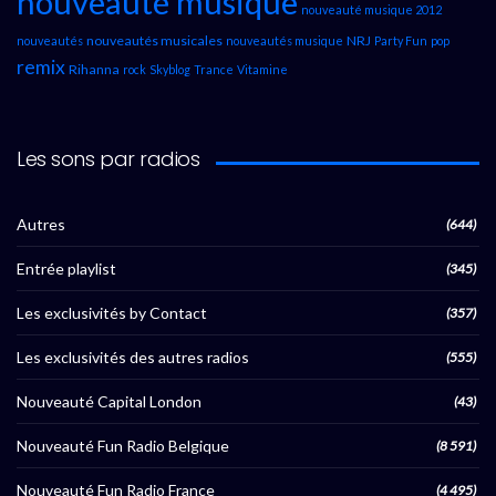
nouveauté musique
nouveauté musique 2012
nouveautés musicales
NRJ
nouveautés
nouveautés musique
Party Fun
pop
remix
Rihanna
rock
Skyblog
Trance
Vitamine
Les sons par radios
Autres
(644)
Entrée playlist
(345)
Les exclusivités by Contact
(357)
Les exclusivités des autres radios
(555)
Nouveauté Capital London
(43)
Nouveauté Fun Radio Belgique
(8 591)
Nouveauté Fun Radio France
(4 495)