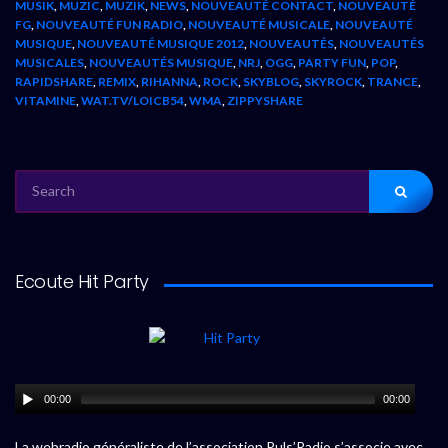
MUSIK
,
MUZIC
,
MUZIK
,
NEWS
,
NOUVEAUTÉ CONTACT
,
NOUVEAUTÉ
FG
,
NOUVEAUTÉ FUN RADIO
,
NOUVEAUTÉ MUSICALE
,
NOUVEAUTÉ
MUSIQUE
,
NOUVEAUTÉ MUSIQUE 2012
,
NOUVEAUTÉS
,
NOUVEAUTÉS
MUSICALES
,
NOUVEAUTÉS MUSIQUE
,
NRJ
,
OGG
,
PARTY FUN
,
POP
,
RAPIDSHARE
,
REMIX
,
RIHANNA
,
ROCK
,
SKYBLOG
,
SKYROCK
,
TRANCE
,
VITAMINE
,
WAT.TV/LOICB54
,
WMA
,
ZIPPYSHARE
SEARCH
FOR:
Ecoute Hit Party
00:00
00:00
La webradio généraliste de l’association Puls’Radio s’associe avec