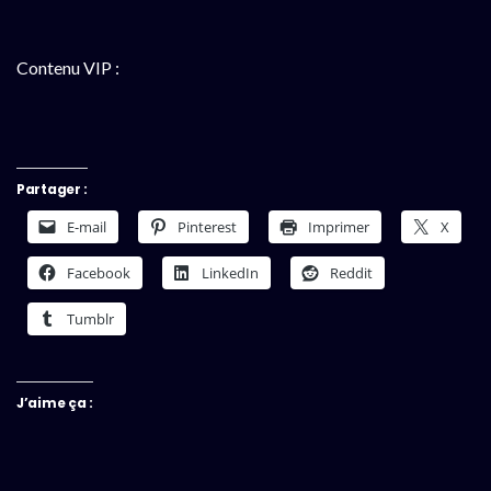
Contenu VIP :
Partager :
E-mail
Pinterest
Imprimer
X
Facebook
LinkedIn
Reddit
Tumblr
J’aime ça :