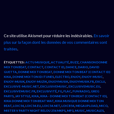
Ce site utilise Akismet pour réduire les indésirables.
En savoir
plus sur la façon dont les données de vos commentaires sont
traitées
.
ÉTIQUETTES :
ACTU MUSIQUE
,
ACTUALITÉ
,
BUZZ
,
CHANSON DONNE
MOI TON BEAT
,
CONTACT
,
CONTACT ID
,
DANCE
,
DARIO
,
DAVID
GUETTA
,
DONNE MOI TON BEAT
,
DONNE MOI TON BEAT (CONTACT ID)
KIKA
,
DONNE MOI TON ID ITUNES
,
ELECTRO
,
ENJOY
,
ENJOY-MUSIC
,
ENJOY-MUSIK
,
ENJOY-MUZIK
,
ENJOYMUSIK
,
ENJOYMUSIK.FR
,
EXCLU
,
EXCLUSIVE-MUSIC.NET
,
EXCLUSIVEMUSIC
,
EXCLUSIVEMUSIC.EU
,
EXCLUSIVEMUSIC.FR
,
EXCLUSIVITÉ
,
FG
,
FLAC
,
FUN RADIO
,
GREG
PARYS
,
JAY STYLE
,
KIKA
,
KIKA - DONNE MOI TON BEAT (CONTACT ID)
,
KIKA DONNE MOI TON BEAT WAT
,
KIKA MUSIQUE DONNE MOI TON
BEAT
,
LOIC54
,
LOIC54.EU
,
LOIC54.NET
,
LOICB54
,
MEGAUPLOAD
,
MICO
,
MISTER V PARTY NIGHT RELOU 256 MKPS
,
MP3
,
MUSIC
,
MUSICALES
,