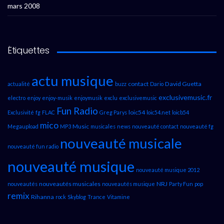
mars 2008
Étiquettes
actu musique
contact
David Guetta
actualité
buzz
Dario
exclusivemusic.fr
electro
enjoy
enjoy-musik
enjoymusik
exclu
exclusivemusic
Fun Radio
loic54
Exclusivité
fg
FLAC
Greg Parys
loic54.net
loicb54
mico
Music
Megaupload
MP3
musicales
news
nouveauté contact
nouveauté fg
nouveauté musicale
nouveauté fun radio
nouveauté musique
nouveauté musique 2012
nouveautés musicales
NRJ
nouveautés
nouveautés musique
Party Fun
pop
remix
Rihanna
rock
Skyblog
Trance
Vitamine