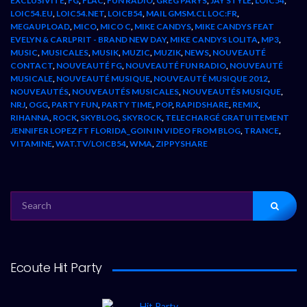
EXCLUSIVITÉ
,
FG
,
FLAC
,
FUN RADIO
,
GREG PARYS
,
JAY STYLE
,
LOIC54
,
LOIC54.EU
,
LOIC54.NET
,
LOICB54
,
MAIL GMSM.CL LOC:FR
,
MEGAUPLOAD
,
MICO
,
MICO C
,
MIKE CANDYS
,
MIKE CANDYS FEAT
EVELYN & CARLPRIT - BRAND NEW DAY
,
MIKE CANDYS LOLITA
,
MP3
,
MUSIC
,
MUSICALES
,
MUSIK
,
MUZIC
,
MUZIK
,
NEWS
,
NOUVEAUTÉ
CONTACT
,
NOUVEAUTÉ FG
,
NOUVEAUTÉ FUN RADIO
,
NOUVEAUTÉ
MUSICALE
,
NOUVEAUTÉ MUSIQUE
,
NOUVEAUTÉ MUSIQUE 2012
,
NOUVEAUTÉS
,
NOUVEAUTÉS MUSICALES
,
NOUVEAUTÉS MUSIQUE
,
NRJ
,
OGG
,
PARTY FUN
,
PARTY TIME
,
POP
,
RAPIDSHARE
,
REMIX
,
RIHANNA
,
ROCK
,
SKYBLOG
,
SKYROCK
,
TELECHARGÉ GRATUITEMENT
JENNIFER LOPEZ FT FLORIDA_GOIN IN VIDEO FROM BLOG
,
TRANCE
,
VITAMINE
,
WAT.TV/LOICB54
,
WMA
,
ZIPPYSHARE
SEARCH
FOR:
Ecoute Hit Party