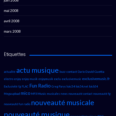
juin 2008
mai 2008
avril 2008
mars 2008
Étiquettes
actu musique
contact
David Guetta
actualité
buzz
Dario
exclusivemusic.fr
electro
enjoy
enjoy-musik
enjoymusik
exclu
exclusivemusic
Fun Radio
loic54
Exclusivité
fg
FLAC
Greg Parys
loic54.net
loicb54
mico
Music
Megaupload
MP3
musicales
news
nouveauté contact
nouveauté fg
nouveauté musicale
nouveauté fun radio
nouveauté musique