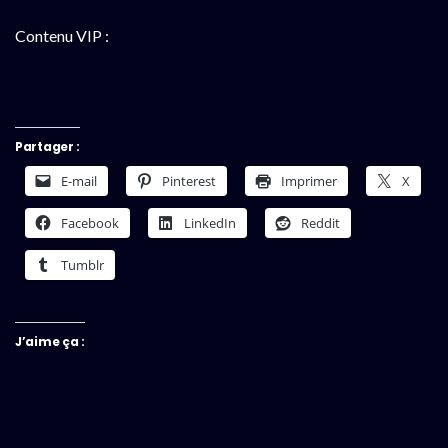
Contenu VIP :
Partager :
E-mail
Pinterest
Imprimer
X
Facebook
LinkedIn
Reddit
Tumblr
J’aime ça :