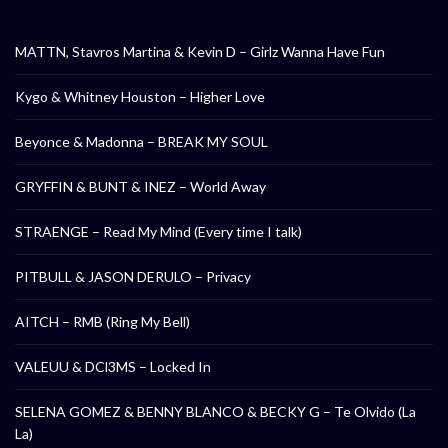
MATTN, Stavros Martina & Kevin D – Girlz Wanna Have Fun
Kygo & Whitney Houston – Higher Love
Beyonce & Madonna – BREAK MY SOUL
GRYFFIN & BUNT & INEZ – World Away
STRAENGE – Read My Mind (Every time I talk)
PITBULL & JASON DERULO – Privacy
AITCH – RMB (Ring My Bell)
VALEUU & DCl3MS – Locked In
SELENA GOMEZ & BENNY BLANCO & BECKY G – Te Olvido (La
La)