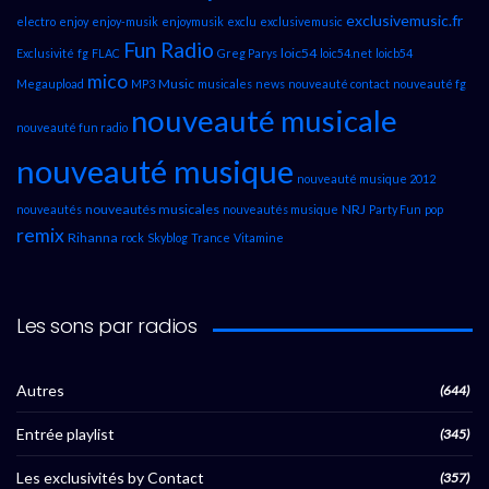
exclusivemusic.fr
electro
enjoy
enjoy-musik
enjoymusik
exclu
exclusivemusic
Fun Radio
loic54
Exclusivité
fg
FLAC
Greg Parys
loic54.net
loicb54
mico
Music
Megaupload
MP3
musicales
news
nouveauté contact
nouveauté fg
nouveauté musicale
nouveauté fun radio
nouveauté musique
nouveauté musique 2012
nouveautés musicales
NRJ
nouveautés
nouveautés musique
Party Fun
pop
remix
Rihanna
rock
Skyblog
Trance
Vitamine
Les sons par radios
Autres
(644)
Entrée playlist
(345)
Les exclusivités by Contact
(357)