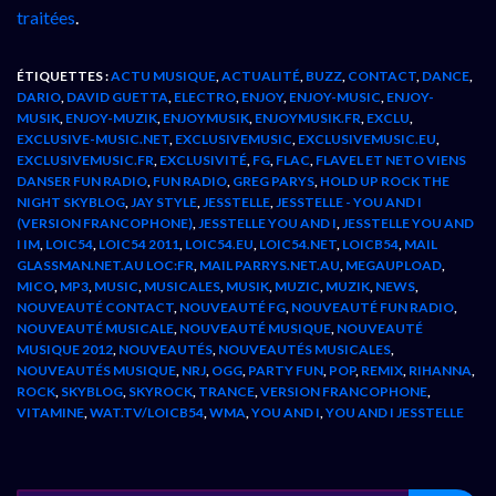
traitées
.
ÉTIQUETTES :
ACTU MUSIQUE
,
ACTUALITÉ
,
BUZZ
,
CONTACT
,
DANCE
,
DARIO
,
DAVID GUETTA
,
ELECTRO
,
ENJOY
,
ENJOY-MUSIC
,
ENJOY-
MUSIK
,
ENJOY-MUZIK
,
ENJOYMUSIK
,
ENJOYMUSIK.FR
,
EXCLU
,
EXCLUSIVE-MUSIC.NET
,
EXCLUSIVEMUSIC
,
EXCLUSIVEMUSIC.EU
,
EXCLUSIVEMUSIC.FR
,
EXCLUSIVITÉ
,
FG
,
FLAC
,
FLAVEL ET NETO VIENS
DANSER FUN RADIO
,
FUN RADIO
,
GREG PARYS
,
HOLD UP ROCK THE
NIGHT SKYBLOG
,
JAY STYLE
,
JESSTELLE
,
JESSTELLE - YOU AND I
(VERSION FRANCOPHONE)
,
JESSTELLE YOU AND I
,
JESSTELLE YOU AND
I IM
,
LOIC54
,
LOIC54 2011
,
LOIC54.EU
,
LOIC54.NET
,
LOICB54
,
MAIL
GLASSMAN.NET.AU LOC:FR
,
MAIL PARRYS.NET.AU
,
MEGAUPLOAD
,
MICO
,
MP3
,
MUSIC
,
MUSICALES
,
MUSIK
,
MUZIC
,
MUZIK
,
NEWS
,
NOUVEAUTÉ CONTACT
,
NOUVEAUTÉ FG
,
NOUVEAUTÉ FUN RADIO
,
NOUVEAUTÉ MUSICALE
,
NOUVEAUTÉ MUSIQUE
,
NOUVEAUTÉ
MUSIQUE 2012
,
NOUVEAUTÉS
,
NOUVEAUTÉS MUSICALES
,
NOUVEAUTÉS MUSIQUE
,
NRJ
,
OGG
,
PARTY FUN
,
POP
,
REMIX
,
RIHANNA
,
ROCK
,
SKYBLOG
,
SKYROCK
,
TRANCE
,
VERSION FRANCOPHONE
,
VITAMINE
,
WAT.TV/LOICB54
,
WMA
,
YOU AND I
,
YOU AND I JESSTELLE