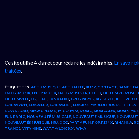
Ce site utilise Akismet pour réduire les indésirables.
En savoir p
traitées
.
ÉTIQUETTES :
ACTU MUSIQUE
,
ACTUALITÉ
,
BUZZ
,
CONTACT
,
DANCE
,
DA
ENJOY-MUZIK
,
ENJOYMUSIK
,
ENJOYMUSIK.FR
,
EXCLU
,
EXCLUSIVE-MUSIC.
EXCLUSIVITÉ
,
FG
,
FLAC
,
FUN RADIO
,
GREG PARYS
,
JAY STYLE
,
JE TE VEU F
LOIC54 2011
,
LOIC54.EU
,
LOIC54.NET
,
LOICB54
,
MARLON ROUDETTE FEAT LA
DOWNLOAD
,
MEGAUPLOAD
,
MICO
,
MP3
,
MUSIC
,
MUSICALES
,
MUSIK
,
MUZ
FUN RADIO
,
NOUVEAUTÉ MUSICALE
,
NOUVEAUTÉ MUSIQUE
,
NOUVEAUTÉ
NOUVEAUTÉS MUSIQUE
,
NRJ
,
OGG
,
PARTY FUN
,
POP
,
REMIX
,
RIHANNA
,
R
TRANCE
,
VITAMINE
,
WAT.TV/LOICB54
,
WMA