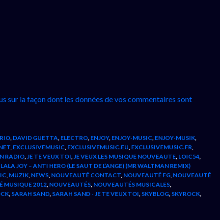
lus sur la façon dont les données de vos commentaires sont
RIO
,
DAVID GUETTA
,
ELECTRO
,
ENJOY
,
ENJOY-MUSIC
,
ENJOY-MUSIK
,
NET
,
EXCLUSIVEMUSIC
,
EXCLUSIVEMUSIC.EU
,
EXCLUSIVEMUSIC.FR
,
UN RADIO
,
JE TE VEUX TOI
,
JE VEUX LES MUSIQUE NOUVEAUTE
,
LOIC54
,
LA JOY – ANTI HERO (LE SAUT DE L’ANGE) (MR WALTMAN REMIX)
IC
,
MUZIK
,
NEWS
,
NOUVEAUTÉ CONTACT
,
NOUVEAUTÉ FG
,
NOUVEAUTÉ
 MUSIQUE 2012
,
NOUVEAUTÉS
,
NOUVEAUTÉS MUSICALES
,
OCK
,
SARAH SAND
,
SARAH SAND - JE TE VEUX TOI
,
SKYBLOG
,
SKYROCK
,