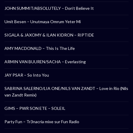
JOHN SUMMIT/ABSOLUTELY – Don’t Believe It
Umit Besen – Unutmaya Omrum Yeter Mi
SIGALA & JAXOMY & ILAN KIDRON – RIPTIDE
AMY MACDONALD – This Is The Life
ARMIN VAN BUUREN/SACHA – Everlasting
JAY PSAR – So Into You
SABRINA SALERNO/LIA ONE/NILS VAN ZANDT – Love in Rio (Nils
van Zandt Remix)
GIMS – PWR SON ETE – SOLEIL
Party Fun – Tr3nacria mixe sur Fun Radio