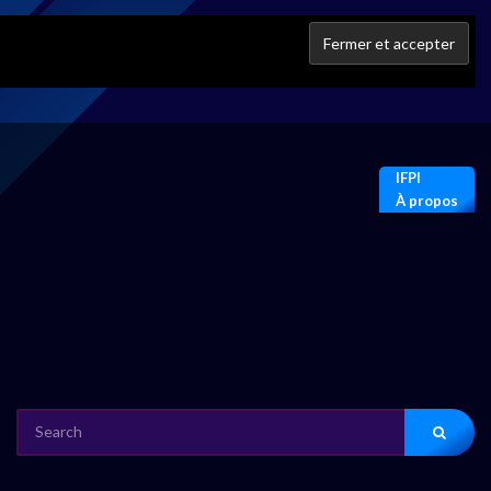
IFPI
À propos
SEARCH
FOR: