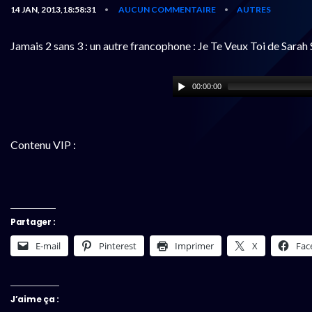
14 JAN, 2013,18:58:31
AUCUN COMMENTAIRE
AUTRES
•
•
Jamais 2 sans 3 : un autre francophone : Je Te Veux Toi de Sarah 
00:00:00
Contenu VIP :
Partager :
E-mail
Pinterest
Imprimer
X
Fac
J’aime ça :