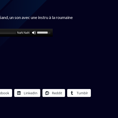
Sand, un son avec une instru à la roumaine
NaN:NaN
ebook
LinkedIn
Reddit
Tumblr