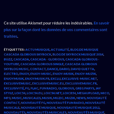
Ce site utilise Akismet pour réduire les indésirables.
En savoir
plus sur la façon dont les données de vos commentaires sont
traitées
.
ÉTIQUETTES :
ACTU MUSIQUE
,
ACTUALITÉ
,
BLOG DE MUSIQUE
CASCADA GLORIOUS SKYROCK
,
BLOG DE SKYROCK MUSIQUE 2014
,
BUZZ
,
CASCADA
,
CASCADA - GLORIOUS
,
CASCADA GLORIOUS -
YOUTUBE
,
CASCADA GLORIOUS SINGLE
,
CASCADA GLORIOUS
SKYBLOG MUSIC
,
CONTACT
,
DANCE
,
DARIO
,
DAVID GUETTA
,
ELECTRO
,
ENJOY
,
ENJOY-MUSIC
,
ENJOY-MUSIK
,
ENJOY-MUZIK
,
ENJOYMUSIK
,
ENJOYMUSIK.FR
,
EXCLU
,
EXCLUSIVE-MUSIC.NET
,
EXCLUSIVEMUSIC
,
EXCLUSIVEMUSIC.EU
,
EXCLUSIVEMUSIC.FR
,
EXCLUSIVITÉ
,
FG
,
FLAC
,
FUN RADIO
,
GLORIOUS
,
GREG PARYS
,
JAY
STYLE
,
LOIC54
,
LOIC54.EU
,
LOIC54.NET
,
LOICB54
,
MEGAUPLOAD
,
MICO
,
MP3
,
MUSIC
,
MUSICALES
,
MUSIK
,
MUZIC
,
MUZIK
,
NEWS
,
NOUVEAUTÉ
CONTACT
,
NOUVEAUTÉ FG
,
NOUVEAUTÉ FUN RADIO
,
NOUVEAUTÉ
MUSICALE
,
NOUVEAUTÉ MUSIQUE
,
NOUVEAUTÉ MUSIQUE 2012
,
NOUVEAUTÉS
,
NOUVEAUTÉS MUSICALES
,
NOUVEAUTÉS MUSIQUE
,