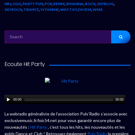
NRJ
,
OGG
,
PARTY FUN
,
POP
,
REMIX
,
RIHANNA
,
ROCK
,
SKYBLOG
,
SKYROCK
,
TRANCE
,
VITAMINE
,
WAT.TV/LOICB54
,
WMA
SEARCH
FOR:
Ecoute Hit Party
00:00
00:00
La webradio généraliste de l’association Puls’Radio s’associe avec
exclusivemusic.fr/loic54.net pour vous garantir encore plus de
nouveautés :
Hit Party
, c’est tous les hits, les nouveautés et les
golds Dance et Club ! Retrouvez également
Puls’Radio
la première