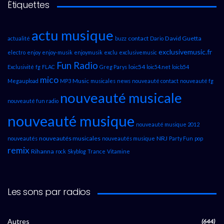
Étiquettes
actu musique
contact
David Guetta
actualité
buzz
Dario
exclusivemusic.fr
electro
enjoy
enjoy-musik
enjoymusik
exclu
exclusivemusic
Fun Radio
loic54
Exclusivité
fg
FLAC
Greg Parys
loic54.net
loicb54
mico
Music
Megaupload
MP3
musicales
news
nouveauté contact
nouveauté fg
nouveauté musicale
nouveauté fun radio
nouveauté musique
nouveauté musique 2012
nouveautés musicales
NRJ
nouveautés
nouveautés musique
Party Fun
pop
remix
Rihanna
rock
Skyblog
Trance
Vitamine
Les sons par radios
Autres
(644)