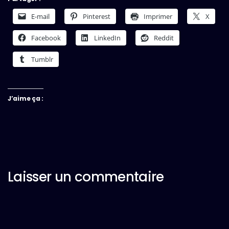
E-mail
Pinterest
Imprimer
X
Facebook
LinkedIn
Reddit
Tumblr
J’aime ça :
Laisser un commentaire