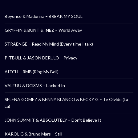
Beyonce & Madonna – BREAK MY SOUL
GRYFFIN & BUNT & INEZ – World Away
STRAENGE – Read My Mind (Every time I talk)
PITBULL & JASON DERULO – Privacy
AITCH – RMB (Ring My Bell)
VALEUU & DCl3MS – Locked In
SELENA GOMEZ & BENNY BLANCO & BECKY G – Te Olvido (La
La)
JOHN SUMMIT & ABSOLUTELY – Don’t Believe It
KAROL G & Bruno Mars – Still