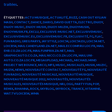
traitées
.
ÉTIQUETTES :
ACTU MUSIQUE
,
ACTUALITÉ
,
BUZZ
,
CASH OUT KYLIAN
MASH
,
CONTACT
,
DANCE
,
DARIO
,
DAVID GUETTA
,
ELECTRO
,
ENJOY
,
ENJOY-MUSIC
,
ENJOY-MUSIK
,
ENJOY-MUZIK
,
ENJOYMUSIK
,
ENJOYMUSIK.FR
,
EXCLU
,
EXCLUSIVE-MUSIC.NET
,
EXCLUSIVEMUSIC
,
EXCLUSIVEMUSIC.EU
,
EXCLUSIVEMUSIC.FR
,
EXCLUSIVITÉ
,
FG
,
FLAC
,
FUN RADIO
,
GREG PARYS
,
JAY STYLE
,
LOIC54
,
LOIC54.EU
,
LOIC54.NET
,
LOICB54
,
MAIL CANDYLAND.ZA.NET
,
MAIL ECCOMP.RU LOC:FR
,
MAIL
EHB.CO.ZA LOC:FR
,
MAIL FUNPRIX.ZA.NET
,
MAIL
GRAPHICAUTO.CO.ZA
,
MAIL NICCI.CO.ZA LOC:FR
,
MAIL UNI-
AUTO.CO.ZA LOC:FR
,
MEGAUPLOAD
,
MICHAEL
,
MICHAEL MIND
PROJECT WE BOUNCE
,
MICO
,
MP3
,
MUSIC
,
MUSICALES
,
MUSIK
,
MUZIC
,
MUZIK
,
NEWS
,
NOUVEAUTÉ CONTACT
,
NOUVEAUTÉ FG
,
NOUVEAUTÉ
FUN RADIO
,
NOUVEAUTÉ MUSICALE
,
NOUVEAUTÉ MUSIQUE
,
NOUVEAUTÉ MUSIQUE 2012
,
NOUVEAUTÉS
,
NOUVEAUTÉS
MUSICALES
,
NOUVEAUTÉS MUSIQUE
,
NRJ
,
OGG
,
PARTY FUN
,
POP
,
REMIX
,
RIHANNA
,
ROCK
,
SKYBLOG
,
SKYROCK
,
TRANCE
,
VITAMINE
,
WAT.TV/LOICB54
,
WMA