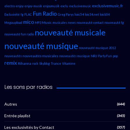
exclusivemusic.fr
electro
enjoy
enjoy-musik
enjoymusik
exclu
exclusivemusic
Fun Radio
loic54
Exclusivité
fg
FLAC
Greg Parys
loic54.net
loicb54
mico
Music
Megaupload
MP3
musicales
news
nouveauté contact
nouveauté fg
nouveauté musicale
nouveauté fun radio
nouveauté musique
nouveauté musique 2012
nouveautés musicales
NRJ
nouveautés
nouveautés musique
Party Fun
pop
remix
Rihanna
rock
Skyblog
Trance
Vitamine
Les sons par radios
Autres
(644)
Entrée playlist
(345)
Les exclusivités by Contact
(357)