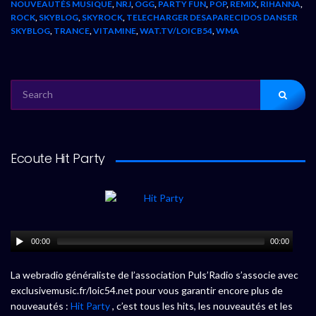
NOUVEAUTÉS MUSIQUE
,
NRJ
,
OGG
,
PARTY FUN
,
POP
,
REMIX
,
RIHANNA
,
ROCK
,
SKYBLOG
,
SKYROCK
,
TELECHARGER DESAPARECIDOS DANSER
SKYBLOG
,
TRANCE
,
VITAMINE
,
WAT.TV/LOICB54
,
WMA
SEARCH
FOR:
Ecoute Hit Party
00:00
00:00
La webradio généraliste de l’association Puls’Radio s’associe avec
exclusivemusic.fr/loic54.net pour vous garantir encore plus de
nouveautés :
Hit Party
, c’est tous les hits, les nouveautés et les