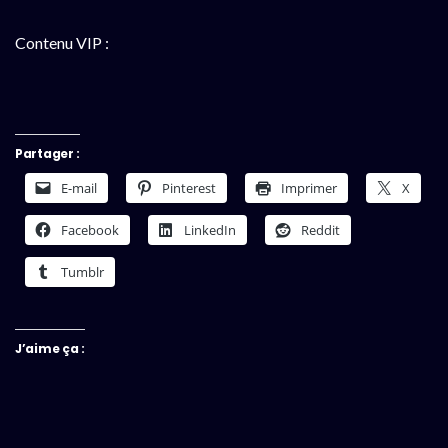
Contenu VIP :
Partager :
E-mail
Pinterest
Imprimer
X
Facebook
LinkedIn
Reddit
Tumblr
J’aime ça :