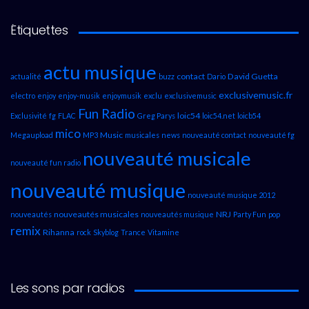
Étiquettes
actu musique
contact
David Guetta
actualité
buzz
Dario
exclusivemusic.fr
electro
enjoy
enjoy-musik
enjoymusik
exclu
exclusivemusic
Fun Radio
loic54
Exclusivité
fg
FLAC
Greg Parys
loic54.net
loicb54
mico
Music
Megaupload
MP3
musicales
news
nouveauté contact
nouveauté fg
nouveauté musicale
nouveauté fun radio
nouveauté musique
nouveauté musique 2012
nouveautés musicales
NRJ
nouveautés
nouveautés musique
Party Fun
pop
remix
Rihanna
rock
Skyblog
Trance
Vitamine
Les sons par radios