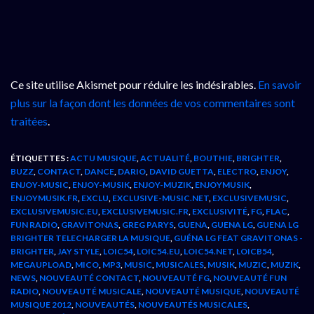
Ce site utilise Akismet pour réduire les indésirables.
En savoir
plus sur la façon dont les données de vos commentaires sont
traitées
.
ÉTIQUETTES :
ACTU MUSIQUE
,
ACTUALITÉ
,
BOUTHIE
,
BRIGHTER
,
BUZZ
,
CONTACT
,
DANCE
,
DARIO
,
DAVID GUETTA
,
ELECTRO
,
ENJOY
,
ENJOY-MUSIC
,
ENJOY-MUSIK
,
ENJOY-MUZIK
,
ENJOYMUSIK
,
ENJOYMUSIK.FR
,
EXCLU
,
EXCLUSIVE-MUSIC.NET
,
EXCLUSIVEMUSIC
,
EXCLUSIVEMUSIC.EU
,
EXCLUSIVEMUSIC.FR
,
EXCLUSIVITÉ
,
FG
,
FLAC
,
FUN RADIO
,
GRAVITONAS
,
GREG PARYS
,
GUENA
,
GUENA LG
,
GUENA LG
BRIGHTER TELECHARGER LA MUSIQUE
,
GUÉNA LG FEAT GRAVITONAS -
BRIGHTER
,
JAY STYLE
,
LOIC54
,
LOIC54.EU
,
LOIC54.NET
,
LOICB54
,
MEGAUPLOAD
,
MICO
,
MP3
,
MUSIC
,
MUSICALES
,
MUSIK
,
MUZIC
,
MUZIK
,
NEWS
,
NOUVEAUTÉ CONTACT
,
NOUVEAUTÉ FG
,
NOUVEAUTÉ FUN
RADIO
,
NOUVEAUTÉ MUSICALE
,
NOUVEAUTÉ MUSIQUE
,
NOUVEAUTÉ
MUSIQUE 2012
,
NOUVEAUTÉS
,
NOUVEAUTÉS MUSICALES
,