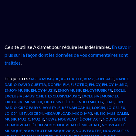
Ce site utilise Akismet pour réduire les indésirables.
En savoir
plus sur la façon dont les données de vos commentaires sont
traitées
.
ÉTIQUETTES :
ACTU MUSIQUE
,
ACTUALITÉ
,
BUZZ
,
CONTACT
,
DANCE
,
DARIO
,
DAVID GUETTA
,
DOREMI FLY
,
ELECTRO
,
ENJOY
,
ENJOY-MUSIC
,
ENJOY-MUSIK
,
ENJOY-MUZIK
,
ENJOYMUSIK
,
ENJOYMUSIK.FR
,
EXCLU
,
EXCLUSIVE-MUSIC.NET
,
EXCLUSIVEMUSIC
,
EXCLUSIVEMUSIC.EU
,
EXCLUSIVEMUSIC.FR
,
EXCLUSIVITÉ
,
EXTENDED MIX
,
FG
,
FLAC
,
FUN
RADIO
,
GREG PARYS
,
JAY STYLE
,
KEENAN CAHILL
,
LOIC54
,
LOIC54.EU
,
LOIC54.NET
,
LOICB54
,
MEGAUPLOAD
,
MICO
,
MP3
,
MUSIC
,
MUSICALES
,
MUSIK
,
MUZIC
,
MUZIK
,
NEWS
,
NOUVEAUTÉ CONTACT
,
NOUVEAUTÉ
FG
,
NOUVEAUTÉ FUN RADIO
,
NOUVEAUTÉ MUSICALE
,
NOUVEAUTÉ
MUSIQUE
,
NOUVEAUTÉ MUSIQUE 2012
,
NOUVEAUTÉS
,
NOUVEAUTÉS