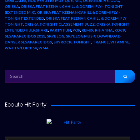
MUSICALES
,
NOUVEAUTÉS MUSIQUE
,
NRJ
,
OCEAN DRIVE
,
OGG
,
ORISKA
,
ORISKA FEAT KEENAN CAHILL & DOREMI FLY - TONIGHT
(EXTENDED MIX)
,
ORISKA FEAT KEENAN CAHILL & DOREMI FLY -
TONIGHT EXTENDED
,
ORISKA FEAT KEENAN CAHILL & DOREMI FLY
TONIGHT
,
ORISKA TONIGHT CLASSEMENT BUZZ
,
ORISKA TONIGHT
EXTENDED HULKSHARE
,
PARTY FUN
,
POP
,
REMIX
,
RIHANNA
,
ROCK
,
SESAPARECIDOS 2013
,
SKYBLOG
,
SKYBLOG MUSIC DOWNLOAD
DANSER SESAPARECIDOS
,
SKYROCK
,
TONIGHT
,
TRANCE
,
VITAMINE
,
WAT.TV/LOICB54
,
WMA
SEARCH
FOR:
Ecoute Hit Party