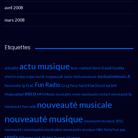
avril 2008
mars 2008
Étiquettes
actu musique
contact
David Guetta
actualité
buzz
Dario
exclusivemusic.fr
electro
enjoy
enjoy-musik
enjoymusik
exclu
exclusivemusic
Fun Radio
loic54
Exclusivité
fg
FLAC
Greg Parys
loic54.net
loicb54
mico
Music
Megaupload
MP3
musicales
news
nouveauté contact
nouveauté fg
nouveauté musicale
nouveauté fun radio
nouveauté musique
nouveauté musique 2012
nouveautés musicales
NRJ
nouveautés
nouveautés musique
Party Fun
pop
remix
Rihanna
rock
Skyblog
Trance
Vitamine