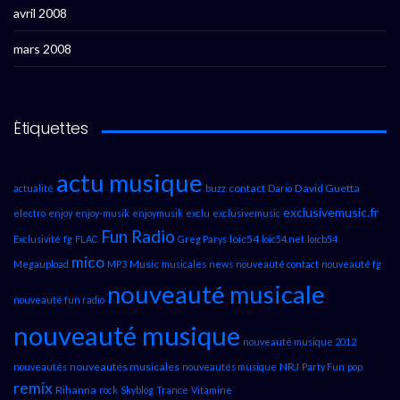
avril 2008
mars 2008
Étiquettes
actu musique
contact
David Guetta
actualité
buzz
Dario
exclusivemusic.fr
electro
enjoy
enjoy-musik
enjoymusik
exclu
exclusivemusic
Fun Radio
loic54
Exclusivité
fg
FLAC
Greg Parys
loic54.net
loicb54
mico
Music
Megaupload
MP3
musicales
news
nouveauté contact
nouveauté fg
nouveauté musicale
nouveauté fun radio
nouveauté musique
nouveauté musique 2012
nouveautés musicales
NRJ
nouveautés
nouveautés musique
Party Fun
pop
remix
Rihanna
rock
Skyblog
Trance
Vitamine