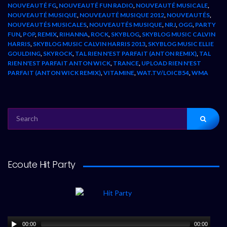
NOUVEAUTÉ FG
,
NOUVEAUTÉ FUN RADIO
,
NOUVEAUTÉ MUSICALE
,
NOUVEAUTÉ MUSIQUE
,
NOUVEAUTÉ MUSIQUE 2012
,
NOUVEAUTÉS
,
NOUVEAUTÉS MUSICALES
,
NOUVEAUTÉS MUSIQUE
,
NRJ
,
OGG
,
PARTY
FUN
,
POP
,
REMIX
,
RIHANNA
,
ROCK
,
SKYBLOG
,
SKYBLOG MUSIC CALVIN
HARRIS
,
SKYBLOG MUSIC CALVIN HARRIS 2013
,
SKYBLOG MUSIC ELLIE
GOULDING
,
SKYROCK
,
TAL RIEN N'EST PARFAIT (ANTON REMIX)
,
TAL
RIEN N'EST PARFAIT ANTON WICK
,
TRANCE
,
UPLOAD RIEN N'EST
PARFAIT (ANTON WICK REMIX)
,
VITAMINE
,
WAT.TV/LOICB54
,
WMA
SEARCH
FOR:
Ecoute Hit Party
00:00
00:00