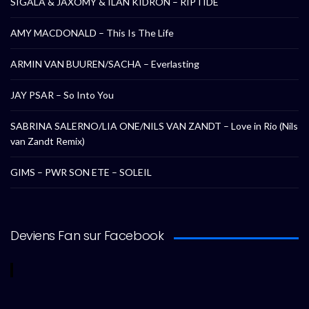
SIGALA & JAXOMY & ILAN KIDRON – RIPTIDE
AMY MACDONALD – This Is The Life
ARMIN VAN BUUREN/SACHA – Everlasting
JAY PSAR – So Into You
SABRINA SALERNO/LIA ONE/NILS VAN ZANDT – Love in Rio (Nils
van Zandt Remix)
GIMS – PWR SON ETE – SOLEIL
Deviens Fan sur Facebook