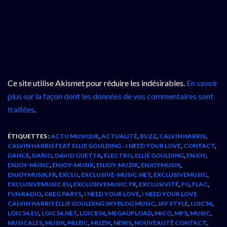
Ce site utilise Akismet pour réduire les indésirables.
En savoir
plus sur la façon dont les données de vos commentaires sont
traitées
.
ÉTIQUETTES :
ACTU MUSIQUE
,
ACTUALITÉ
,
BUZZ
,
CALVIN HARRIS
,
CALVIN HARRIS FEAT ELLIE GOULDING - I NEED YOUR LOVE
,
CONTACT
,
DANCE
,
DARIO
,
DAVID GUETTA
,
ELECTRO
,
ELLIE GOULDING
,
ENJOY
,
ENJOY-MUSIC
,
ENJOY-MUSIK
,
ENJOY-MUZIK
,
ENJOYMUSIK
,
ENJOYMUSIK.FR
,
EXCLU
,
EXCLUSIVE-MUSIC.NET
,
EXCLUSIVEMUSIC
,
EXCLUSIVEMUSIC.EU
,
EXCLUSIVEMUSIC.FR
,
EXCLUSIVITÉ
,
FG
,
FLAC
,
FUN RADIO
,
GREG PARYS
,
I NEED YOUR LOVE
,
I NEED YOUR LOVE
CALVIN HARRIS ELLIE GOULDING SKYBLOG MUSIC
,
JAY STYLE
,
LOIC54
,
LOIC54.EU
,
LOIC54.NET
,
LOICB54
,
MEGAUPLOAD
,
MICO
,
MP3
,
MUSIC
,
MUSICALES
,
MUSIK
,
MUZIC
,
MUZIK
,
NEWS
,
NOUVEAUTÉ CONTACT
,