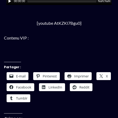
00:00:00
NaN:NaN
[youtube AtKZKl7Bgu0]
Contenu VIP :
Partager :
E-mail
Pinterest
Imprimer
X
Facebook
LinkedIn
Reddit
Tumblr