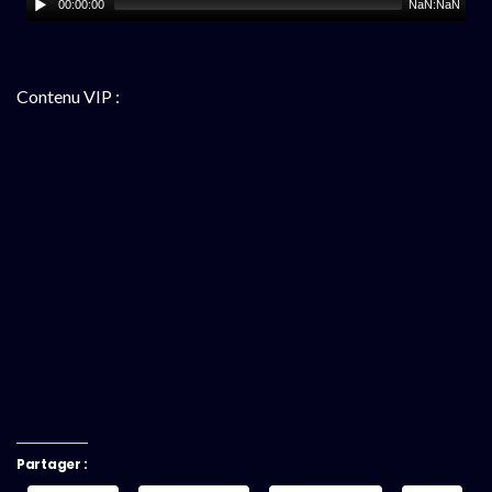
00:00:00
NaN:NaN
Contenu VIP :
Partager :