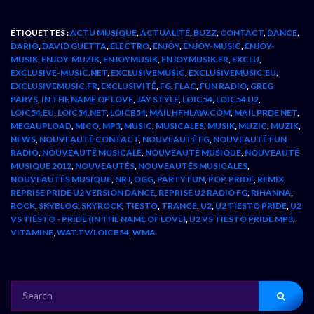
ÉTIQUETTES :
ACTU MUSIQUE
,
ACTUALITÉ
,
BUZZ
,
CONTACT
,
DANCE
,
DARIO
,
DAVID GUETTA
,
ELECTRO
,
ENJOY
,
ENJOY-MUSIC
,
ENJOY-
MUSIK
,
ENJOY-MUZIK
,
ENJOYMUSIK
,
ENJOYMUSIK.FR
,
EXCLU
,
EXCLUSIVE-MUSIC.NET
,
EXCLUSIVEMUSIC
,
EXCLUSIVEMUSIC.EU
,
EXCLUSIVEMUSIC.FR
,
EXCLUSIVITÉ
,
FG
,
FLAC
,
FUN RADIO
,
GREG
PARYS
,
IN THE NAME OF LOVE
,
JAY STYLE
,
LOIC54
,
LOIC54 U2
,
LOIC54.EU
,
LOIC54.NET
,
LOICB54
,
MAIL HFHLAW.COM
,
MAIL PRDE NET
,
MEGAUPLOAD
,
MICO
,
MP3
,
MUSIC
,
MUSICALES
,
MUSIK
,
MUZIC
,
MUZIK
,
NEWS
,
NOUVEAUTÉ CONTACT
,
NOUVEAUTÉ FG
,
NOUVEAUTÉ FUN
RADIO
,
NOUVEAUTÉ MUSICALE
,
NOUVEAUTÉ MUSIQUE
,
NOUVEAUTÉ
MUSIQUE 2012
,
NOUVEAUTÉS
,
NOUVEAUTÉS MUSICALES
,
NOUVEAUTÉS MUSIQUE
,
NRJ
,
OGG
,
PARTY FUN
,
POP
,
PRIDE
,
REMIX
,
REPRISE PRIDE U2 VERSION DANCE
,
REPRISE U2 RADIO FG
,
RIHANNA
,
ROCK
,
SKYBLOG
,
SKYROCK
,
TIESTO
,
TRANCE
,
U2
,
U2 TIESTO PRIDE
,
U2
VS TIËSTO - PRIDE (IN THE NAME OF LOVE)
,
U2 VS TIESTO PRIDE MP3
,
VITAMINE
,
WAT.TV/LOICB54
,
WMA
SEARCH
FOR: