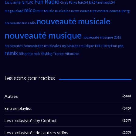
Fun Radio
loic54
Exclusivité
fg
FLAC
Greg Parys
loic54.net
loicb54
mico
Music
Megaupload
MP3
musicales
news
nouveauté contact
nouveauté fg
nouveauté musicale
nouveauté fun radio
nouveauté musique
nouveauté musique 2012
nouveautés musicales
NRJ
nouveautés
nouveautés musique
Party Fun
pop
remix
Rihanna
rock
Skyblog
Trance
Vitamine
Les sons par radios
Autres
(644)
Entrée playlist
(345)
Les exclusivités by Contact
(357)
Les exclusivités des autres radios
(555)