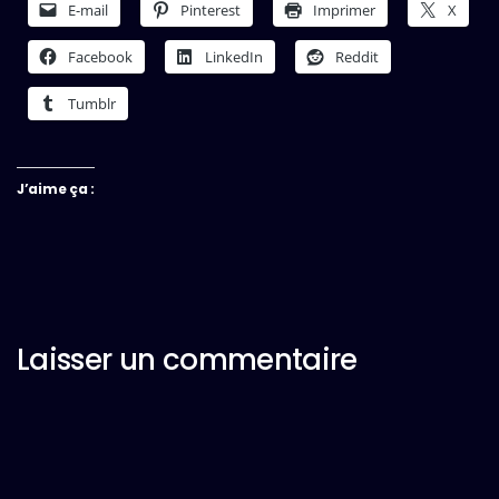
E-mail
Pinterest
Imprimer
X
Facebook
LinkedIn
Reddit
Tumblr
J’aime ça :
Laisser un commentaire