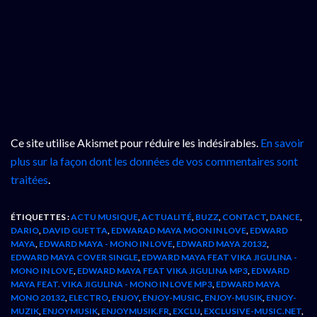
Ce site utilise Akismet pour réduire les indésirables.
En savoir
plus sur la façon dont les données de vos commentaires sont
traitées
.
ÉTIQUETTES :
ACTU MUSIQUE
,
ACTUALITÉ
,
BUZZ
,
CONTACT
,
DANCE
,
DARIO
,
DAVID GUETTA
,
EDWARAD MAYA MOON IN LOVE
,
EDWARD
MAYA
,
EDWARD MAYA - MONO IN LOVE
,
EDWARD MAYA 20132
,
EDWARD MAYA COVER SINGLE
,
EDWARD MAYA FEAT VIKA JIGULINA -
MONO IN LOVE
,
EDWARD MAYA FEAT VIKA JIGULINA MP3
,
EDWARD
MAYA FEAT. VIKA JIGULINA - MONO IN LOVE MP3
,
EDWARD MAYA
MONO 20132
,
ELECTRO
,
ENJOY
,
ENJOY-MUSIC
,
ENJOY-MUSIK
,
ENJOY-
MUZIK
,
ENJOYMUSIK
,
ENJOYMUSIK.FR
,
EXCLU
,
EXCLUSIVE-MUSIC.NET
,