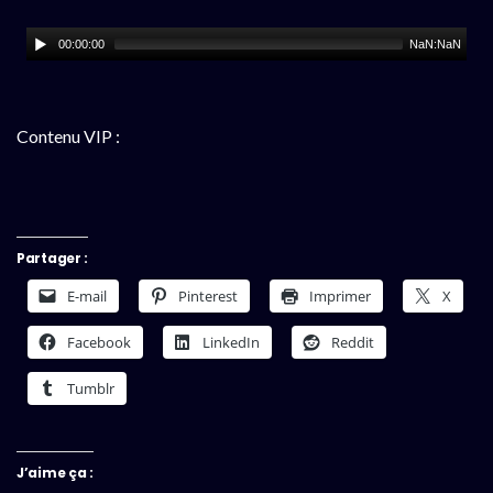
00:00:00
NaN:NaN
Contenu VIP :
Partager :
E-mail
Pinterest
Imprimer
X
Facebook
LinkedIn
Reddit
Tumblr
J’aime ça :