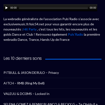
00:00
00:00
La webradio généraliste de l’association Puls’Radio s’associe avec
exclusivemusic.fr/loic54.net pour vous garantir encore plus de
nouveautés :
Hit Party
, c’est tous les hits, les nouveautés et les
golds Dance et Club ! Retrouvez également
Puls’Radio
la première
webradio Dance, Trance, Hands Up de France
Les 10 derniers sons
PITBULL & JASON DERULO – Privacy
AITCH – RMB (Ring My Bell)
VALEUU & DCl3MS – Locked In
SELENA GOMEZ & BENNY BLANCO & BECKY G – Te Olvido (La