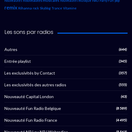
nouveautés musicales
NRJ
nouveautés
nouveautés musique
Party Fun
pop
remix
Rihanna
rock
Skyblog
Trance
Vitamine
Les sons par radios
Autres
(644)
Entrée playlist
(345)
Les exclusivités by Contact
(357)
Les exclusivités des autres radios
(555)
Nouveauté Capital London
(43)
Nouveauté Fun Radio Belgique
(8 589)
Nouveauté Fun Radio France
(4 495)
Nouveauté NRJ ou NRJ Webradios
(5 563)