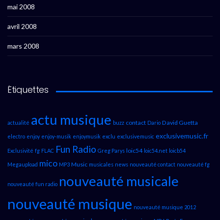
mai 2008
avril 2008
mars 2008
Étiquettes
actu musique
contact
David Guetta
actualité
buzz
Dario
exclusivemusic.fr
electro
enjoy
enjoy-musik
enjoymusik
exclu
exclusivemusic
Fun Radio
loic54
Exclusivité
fg
FLAC
Greg Parys
loic54.net
loicb54
mico
Music
Megaupload
MP3
musicales
news
nouveauté contact
nouveauté fg
nouveauté musicale
nouveauté fun radio
nouveauté musique
nouveauté musique 2012