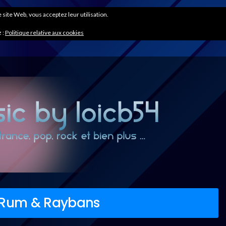
ce site Web, vous acceptez leur utilisation.
 :
Politique relative aux cookies
– Rum & Raybans