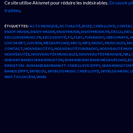
Ce site utilise Akismet pour réduire les indésirables.
En savoir p
traitées
.
ÉTIQUETTES :
ACTU MUSIQUE
,
ACTUALITÉ
,
BUZZ
,
CHER LLOYD
,
CONTAC
ENJOY-MUSIK
,
ENJOY-MUZIK
,
ENJOYMUSIK
,
ENJOYMUSIK.FR
,
EXCLU
,
EXCL
EXCLUSIVEMUSIC.FR
,
EXCLUSIVITÉ
,
FG
,
FLAC
,
FUN RADIO
,
GREG PARYS
,
J
LOIC54.NET
,
LOICB54
,
MEGAUPLOAD
,
MICO
,
MP3
,
MUSIC
,
MUSICALES
,
MU
CONTACT
,
NOUVEAUTÉ FG
,
NOUVEAUTÉ FUN RADIO
,
NOUVEAUTÉ MUSI
NOUVEAUTÉS
,
NOUVEAUTÉS MUSICALES
,
NOUVEAUTÉS MUSIQUE
,
NRJ
,
AND RAY BANDS SEAN KINGSTON
,
RUM AND RAY BANS MEGAUPLOAD
,
RU
KINGSTON - RUM AND RAYBANS FT. CHER LLOYD ZIPPY
,
SEAN KINGSTON F
BANDS ZIPPY
,
SKYBLOG
,
SKYBLOG MUSIC CHER LLOYD
,
SKYBLOG MUSIC 
WAT.TV/LOICB54
,
WMA