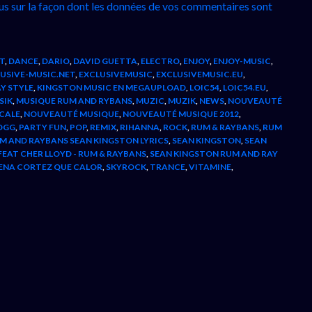
lus sur la façon dont les données de vos commentaires sont
T
,
DANCE
,
DARIO
,
DAVID GUETTA
,
ELECTRO
,
ENJOY
,
ENJOY-MUSIC
,
USIVE-MUSIC.NET
,
EXCLUSIVEMUSIC
,
EXCLUSIVEMUSIC.EU
,
AY STYLE
,
KINGSTON MUSIC EN MEGAUPLOAD
,
LOIC54
,
LOIC54.EU
,
SIK
,
MUSIQUE RUM AND RYBANS
,
MUZIC
,
MUZIK
,
NEWS
,
NOUVEAUTÉ
CALE
,
NOUVEAUTÉ MUSIQUE
,
NOUVEAUTÉ MUSIQUE 2012
,
OGG
,
PARTY FUN
,
POP
,
REMIX
,
RIHANNA
,
ROCK
,
RUM & RAYBANS
,
RUM
M AND RAYBANS SEAN KINGSTON LYRICS
,
SEAN KINGSTON
,
SEAN
EAT CHER LLOYD - RUM & RAYBANS
,
SEAN KINGSTON RUM AND RAY
LENA CORTEZ QUE CALOR
,
SKYROCK
,
TRANCE
,
VITAMINE
,