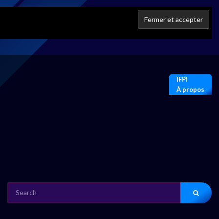
IFPI
À propos
SEARCH
FOR: