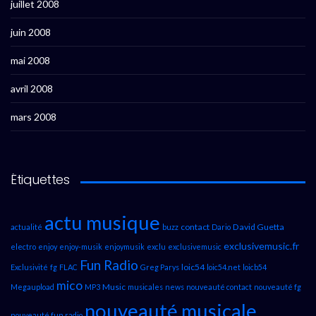
juillet 2008
juin 2008
mai 2008
avril 2008
mars 2008
Étiquettes
actu musique
contact
David Guetta
actualité
buzz
Dario
exclusivemusic.fr
electro
enjoy
enjoy-musik
enjoymusik
exclu
exclusivemusic
Fun Radio
loic54
Exclusivité
fg
FLAC
Greg Parys
loic54.net
loicb54
mico
Music
Megaupload
MP3
musicales
news
nouveauté contact
nouveauté fg
nouveauté musicale
nouveauté fun radio