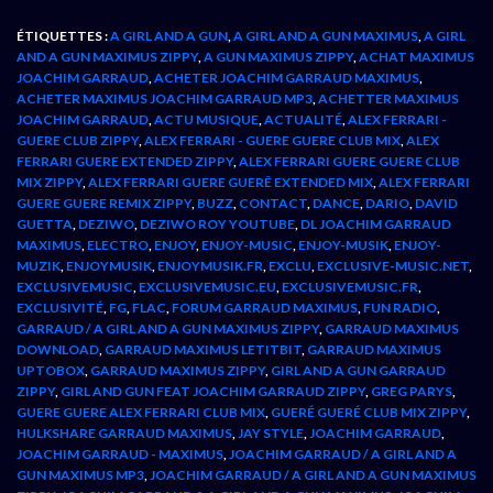
ÉTIQUETTES :
A GIRL AND A GUN
,
A GIRL AND A GUN MAXIMUS
,
A GIRL
AND A GUN MAXIMUS ZIPPY
,
A GUN MAXIMUS ZIPPY
,
ACHAT MAXIMUS
JOACHIM GARRAUD
,
ACHETER JOACHIM GARRAUD MAXIMUS
,
ACHETER MAXIMUS JOACHIM GARRAUD MP3
,
ACHETTER MAXIMUS
JOACHIM GARRAUD
,
ACTU MUSIQUE
,
ACTUALITÉ
,
ALEX FERRARI -
GUERE CLUB ZIPPY
,
ALEX FERRARI - GUERE GUERE CLUB MIX
,
ALEX
FERRARI GUERE EXTENDED ZIPPY
,
ALEX FERRARI GUERE GUERE CLUB
MIX ZIPPY
,
ALEX FERRARI GUERE GUERÊ EXTENDED MIX
,
ALEX FERRARI
GUERE GUERE REMIX ZIPPY
,
BUZZ
,
CONTACT
,
DANCE
,
DARIO
,
DAVID
GUETTA
,
DEZIWO
,
DEZIWO ROY YOUTUBE
,
DL JOACHIM GARRAUD
MAXIMUS
,
ELECTRO
,
ENJOY
,
ENJOY-MUSIC
,
ENJOY-MUSIK
,
ENJOY-
MUZIK
,
ENJOYMUSIK
,
ENJOYMUSIK.FR
,
EXCLU
,
EXCLUSIVE-MUSIC.NET
,
EXCLUSIVEMUSIC
,
EXCLUSIVEMUSIC.EU
,
EXCLUSIVEMUSIC.FR
,
EXCLUSIVITÉ
,
FG
,
FLAC
,
FORUM GARRAUD MAXIMUS
,
FUN RADIO
,
GARRAUD / A GIRL AND A GUN MAXIMUS ZIPPY
,
GARRAUD MAXIMUS
DOWNLOAD
,
GARRAUD MAXIMUS LETITBIT
,
GARRAUD MAXIMUS
UPTOBOX
,
GARRAUD MAXIMUS ZIPPY
,
GIRL AND A GUN GARRAUD
ZIPPY
,
GIRL AND GUN FEAT JOACHIM GARRAUD ZIPPY
,
GREG PARYS
,
GUERE GUERE ALEX FERRARI CLUB MIX
,
GUERÉ GUERÉ CLUB MIX ZIPPY
,
HULKSHARE GARRAUD MAXIMUS
,
JAY STYLE
,
JOACHIM GARRAUD
,
JOACHIM GARRAUD - MAXIMUS
,
JOACHIM GARRAUD / A GIRL AND A
GUN MAXIMUS MP3
,
JOACHIM GARRAUD / A GIRL AND A GUN MAXIMUS