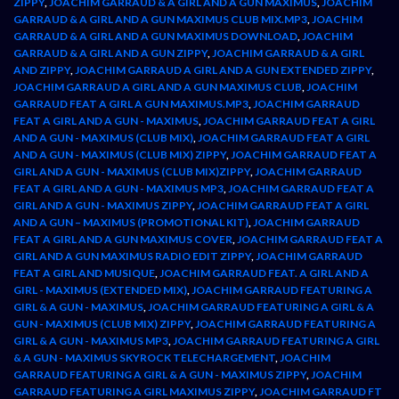
ZIPPY
,
JOACHIM GARRAUD & A GIRL AND A GUN MAXIMUS
,
JOACHIM
GARRAUD & A GIRL AND A GUN MAXIMUS CLUB MIX.MP3
,
JOACHIM
GARRAUD & A GIRL AND A GUN MAXIMUS DOWNLOAD
,
JOACHIM
GARRAUD & A GIRL AND A GUN ZIPPY
,
JOACHIM GARRAUD & A GIRL
AND ZIPPY
,
JOACHIM GARRAUD A GIRL AND A GUN EXTENDED ZIPPY
,
JOACHIM GARRAUD A GIRL AND A GUN MAXIMUS CLUB
,
JOACHIM
GARRAUD FEAT A GIRL A GUN MAXIMUS.MP3
,
JOACHIM GARRAUD
FEAT A GIRL AND A GUN - MAXIMUS
,
JOACHIM GARRAUD FEAT A GIRL
AND A GUN - MAXIMUS (CLUB MIX)
,
JOACHIM GARRAUD FEAT A GIRL
AND A GUN - MAXIMUS (CLUB MIX) ZIPPY
,
JOACHIM GARRAUD FEAT A
GIRL AND A GUN - MAXIMUS (CLUB MIX)ZIPPY
,
JOACHIM GARRAUD
FEAT A GIRL AND A GUN - MAXIMUS MP3
,
JOACHIM GARRAUD FEAT A
GIRL AND A GUN - MAXIMUS ZIPPY
,
JOACHIM GARRAUD FEAT A GIRL
AND A GUN – MAXIMUS (PROMOTIONAL KIT)
,
JOACHIM GARRAUD
FEAT A GIRL AND A GUN MAXIMUS COVER
,
JOACHIM GARRAUD FEAT A
GIRL AND A GUN MAXIMUS RADIO EDIT ZIPPY
,
JOACHIM GARRAUD
FEAT A GIRL AND MUSIQUE
,
JOACHIM GARRAUD FEAT. A GIRL AND A
GIRL - MAXIMUS (EXTENDED MIX)
,
JOACHIM GARRAUD FEATURING A
GIRL & A GUN - MAXIMUS
,
JOACHIM GARRAUD FEATURING A GIRL & A
GUN - MAXIMUS (CLUB MIX) ZIPPY
,
JOACHIM GARRAUD FEATURING A
GIRL & A GUN - MAXIMUS MP3
,
JOACHIM GARRAUD FEATURING A GIRL
& A GUN - MAXIMUS SKYROCK TELECHARGEMENT
,
JOACHIM
GARRAUD FEATURING A GIRL & A GUN - MAXIMUS ZIPPY
,
JOACHIM
GARRAUD FEATURING A GIRL MAXIMUS ZIPPY
,
JOACHIM GARRAUD FT