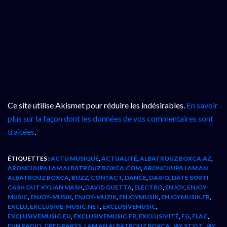
Ce site utilise Akismet pour réduire les indésirables.
En savoir
plus sur la façon dont les données de vos commentaires sont
traitées
.
ÉTIQUETTES :
ACTU MUSIQUE
,
ACTUALITÉ
,
ALBATROUZ BOXCA.AZ
,
ARONCHUPA I AM ALBATROUZ BOXCA.COM
,
ARONCHUPA I AM AN
ALBATROUZ BOXCA
,
BUZZ
,
CONTACT
,
DANCE
,
DARIO
,
DATE SORTI
CASH OUT KYLIAN MASH
,
DAVID GUETTA
,
ELECTRO
,
ENJOY
,
ENJOY-
MUSIC
,
ENJOY-MUSIK
,
ENJOY-MUZIK
,
ENJOYMUSIK
,
ENJOYMUSIK.FR
,
EXCLU
,
EXCLUSIVE-MUSIC.NET
,
EXCLUSIVEMUSIC
,
EXCLUSIVEMUSIC.EU
,
EXCLUSIVEMUSIC.FR
,
EXCLUSIVITÉ
,
FG
,
FLAC
,
FUN RADIO
,
GREG PARYS
,
I AM AN ALBATROUZ BOXCA
,
JAY STYLE
,
JAY