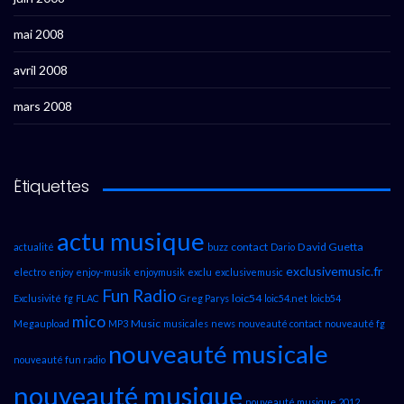
mai 2008
avril 2008
mars 2008
Étiquettes
actu musique
contact
David Guetta
actualité
buzz
Dario
exclusivemusic.fr
electro
enjoy
enjoy-musik
enjoymusik
exclu
exclusivemusic
Fun Radio
loic54
Exclusivité
fg
FLAC
Greg Parys
loic54.net
loicb54
mico
Music
Megaupload
MP3
musicales
news
nouveauté contact
nouveauté fg
nouveauté musicale
nouveauté fun radio
nouveauté musique
nouveauté musique 2012