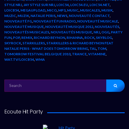
STYLE NRJ
,
JAY STYLE SUR NRJ
,
LOIC54
,
LOIC54.EU
,
LOIC54.NET
,
LOICB54
,
MEGAUPLOAD
,
MICO
,
MP3
,
MUSIC
,
MUSICALES
,
MUSIK
,
MUZIC
,
MUZIK
,
NATALIE PERIS
,
NEWS
,
NOUVEAUTÉ CONTACT
,
NOUVEAUTÉ FG
,
NOUVEAUTÉ FUN RADIO
,
NOUVEAUTÉ MUSICALE
,
NOUVEAUTÉ MUSIQUE
,
NOUVEAUTÉ MUSIQUE 2012
,
NOUVEAUTÉS
,
NOUVEAUTÉS MUSICALES
,
NOUVEAUTÉS MUSIQUE
,
NRJ
,
OGG
,
PARTY
FUN
,
POP
,
REMIX
,
RICHARD BEYNON
,
RIHANNA
,
ROCK
,
SKYBLOG
,
SKYROCK
,
STARKILLERS
,
STARKILLERS & RICHARD BEYNON FEAT
NATALIE PERIS - WHAT DOES TOMORROW BRING
,
TAL
,
TOM
,
TOMORROW FESTIVAL BELGIQUE 2010
,
TRANCE
,
VITAMINE
,
WAT.TV/LOICB54
,
WMA
SEARCH
FOR:
Ecoute Hit Party