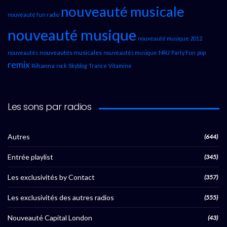
nouveauté musicale
nouveauté fun radio
nouveauté musique
nouveauté musique 2012
nouveautés musicales
NRJ
nouveautés
nouveautés musique
Party Fun
pop
remix
Rihanna
rock
Skyblog
Trance
Vitamine
Les sons par radios
Autres
(644)
Entrée playlist
(345)
Les exclusivités by Contact
(357)
Les exclusivités des autres radios
(555)
Nouveauté Capital London
(43)