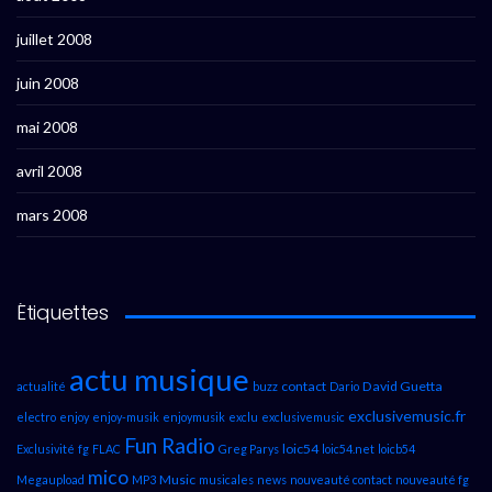
juillet 2008
juin 2008
mai 2008
avril 2008
mars 2008
Étiquettes
actu musique
contact
David Guetta
actualité
buzz
Dario
exclusivemusic.fr
electro
enjoy
enjoy-musik
enjoymusik
exclu
exclusivemusic
Fun Radio
loic54
Exclusivité
fg
FLAC
Greg Parys
loic54.net
loicb54
mico
Music
Megaupload
MP3
musicales
news
nouveauté contact
nouveauté fg