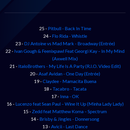
25 -
Pitbull - Back In Time
24 -
Flo Rida - Whistle
23 -
DJ Antoine vs Mad Mark - Broadway (Entrée)
22 -
Ivan Gough & Feenixpawl Feat Georgi Kay – In My Mind
(Axwell Mix)
21 -
ItaloBrothers - My Life Is A Party (R.I.O. Video Edit)
20 -
Asaf Avidan - One Day (Entrée)
19 -
Claydee - Mamacita Buena
18 -
Tacabro - Tacata
17 -
Inna - OK
16 -
Lucenzo feat Sean Paul – Wine It Up (Minha Lady Lady)
15 -
Zedd feat Matthew Koma – Spectrum
14 -
Brisby & Jingles - Donnersong
13 -
Avicii - Last Dance