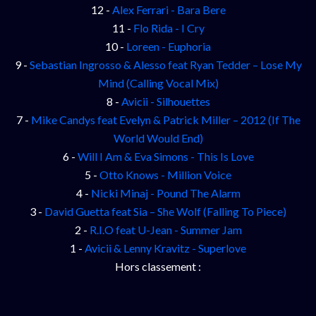
12 -
Alex Ferrari - Bara Bere
11 -
Flo Rida - I Cry
10 -
Loreen - Euphoria
9 -
Sebastian Ingrosso & Alesso feat Ryan Tedder – Lose My
Mind (Calling Vocal Mix)
8 -
Avicii - Silhouettes
7 -
Mike Candys feat Evelyn & Patrick Miller – 2012 (If The
World Would End)
6 -
Will I Am & Eva Simons - This Is Love
5 -
Otto Knows - Million Voice
4 -
Nicki Minaj - Pound The Alarm
3 -
David Guetta feat Sia – She Wolf (Falling To Piece)
2 -
R.I.O feat U-Jean - Summer Jam
1 -
Avicii & Lenny Kravitz - Superlove
Hors classement :