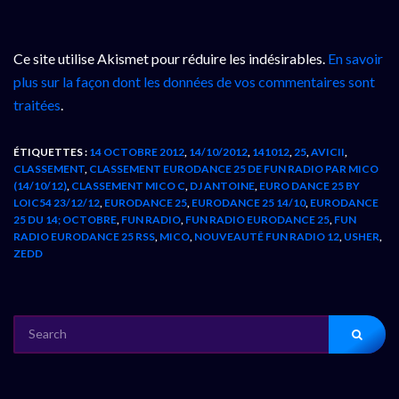
Ce site utilise Akismet pour réduire les indésirables.
En savoir
plus sur la façon dont les données de vos commentaires sont
traitées
.
ÉTIQUETTES :
14 OCTOBRE 2012
,
14/10/2012
,
141012
,
25
,
AVICII
,
CLASSEMENT
,
CLASSEMENT EURODANCE 25 DE FUN RADIO PAR MICO
(14/10/12)
,
CLASSEMENT MICO C
,
DJ ANTOINE
,
EURO DANCE 25 BY
LOIC54 23/12/12
,
EURODANCE 25
,
EURODANCE 25 14/10
,
EURODANCE
25 DU 14; OCTOBRE
,
FUN RADIO
,
FUN RADIO EURODANCE 25
,
FUN
RADIO EURODANCE 25 RSS
,
MICO
,
NOUVEAUTÊ FUN RADIO 12
,
USHER
,
ZEDD
SEARCH
FOR: