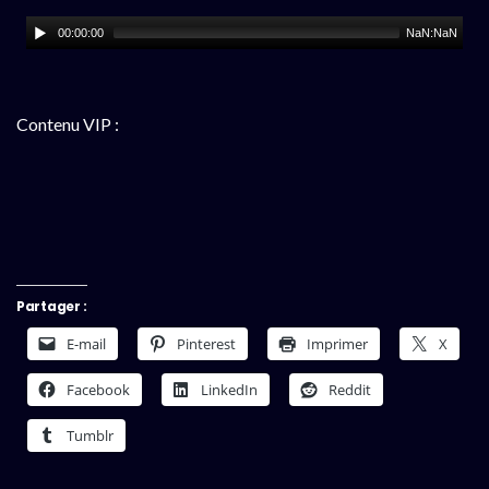
00:00:00
NaN:NaN
Contenu VIP :
Partager :
E-mail
Pinterest
Imprimer
X
Facebook
LinkedIn
Reddit
Tumblr