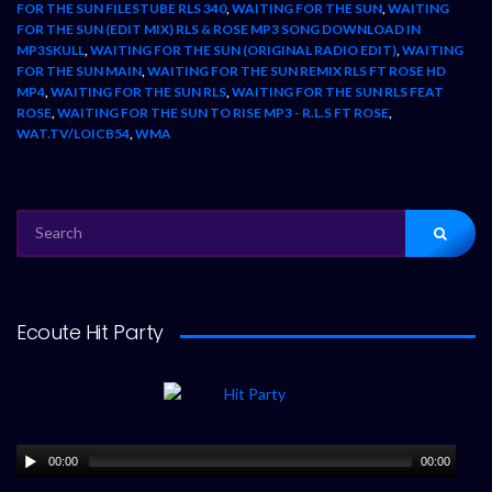
FOR THE SUN FILESTUBE RLS 340
,
WAITING FOR THE SUN
,
WAITING
FOR THE SUN (EDIT MIX) RLS & ROSE MP3 SONG DOWNLOAD IN
MP3SKULL
,
WAITING FOR THE SUN (ORIGINAL RADIO EDIT)
,
WAITING
FOR THE SUN MAIN
,
WAITING FOR THE SUN REMIX RLS FT ROSE HD
MP4
,
WAITING FOR THE SUN RLS
,
WAITING FOR THE SUN RLS FEAT
ROSE
,
WAITING FOR THE SUN TO RISE MP3 - R.L.S FT ROSE
,
WAT.TV/LOICB54
,
WMA
SEARCH
FOR:
Ecoute Hit Party
00:00
00:00