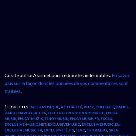
Ce site utilise Akismet pour réduire les indésirables.
En savoir
plus sur la façon dont les données de vos commentaires sont
traitées
.
ÉTIQUETTES :
ACTU MUSIQUE
,
ACTUALITÉ
,
BUZZ
,
CONTACT
,
DANCE
,
DARIO
,
DAVID GUETTA
,
ELECTRO
,
ENJOY
,
ENJOY-MUSIC
,
ENJOY-
MUSIK
,
ENJOY-MUZIK
,
ENJOYMUSIK
,
ENJOYMUSIK.FR
,
EXCLU
,
EXCLUSIVE-MUSIC.NET
,
EXCLUSIVEMUSIC
,
EXCLUSIVEMUSIC.EU
,
EXCLUSIVEMUSIC.FR
,
EXCLUSIVITÉ
,
FG
,
FLAC
,
FUN RADIO
,
GREG
PARYS
,
HD VIDEO DOWNLOAD WAITING FOR THE SUN RLS FEAT.ROSE
,