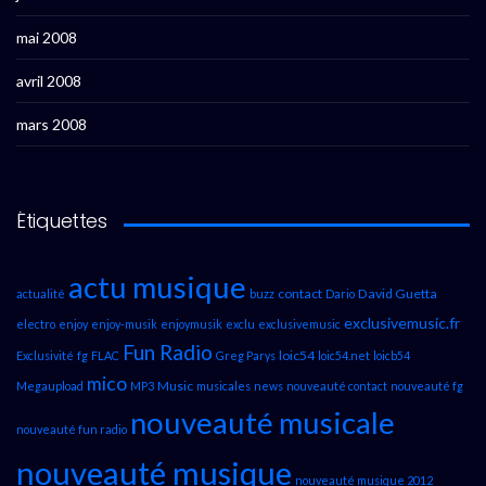
mai 2008
avril 2008
mars 2008
Étiquettes
actu musique
contact
David Guetta
actualité
buzz
Dario
exclusivemusic.fr
electro
enjoy
enjoy-musik
enjoymusik
exclu
exclusivemusic
Fun Radio
loic54
Exclusivité
fg
FLAC
Greg Parys
loic54.net
loicb54
mico
Music
Megaupload
MP3
musicales
news
nouveauté contact
nouveauté fg
nouveauté musicale
nouveauté fun radio
nouveauté musique
nouveauté musique 2012