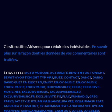
Ce site utilise Akismet pour réduire les indésirables.
En savoir
plus sur la façon dont les données de vos commentaires sont
traitées
.
ÉTIQUETTES :
ACTU MUSIQUE
,
ACTUALITÉ
,
BE WITH YOU TONIGHT
,
BE WITH YOU TONIGHT TYP MP3
,
BUZZ
,
CONTACT
,
DANCE
,
DARIO
,
DAVID GUETTA
,
ELECTRO
,
ENJOY
,
ENJOY-MUSIC
,
ENJOY-MUSIK
,
ENJOY-MUZIK
,
ENJOYMUSIK
,
ENJOYMUSIK.FR
,
EXCLU
,
EXCLUSIVE-
MUSIC.NET
,
EXCLUSIVEMUSIC
,
EXCLUSIVEMUSIC.EU
,
EXCLUSIVEMUSIC.FR
,
EXCLUSIVITÉ
,
FG
,
FLAC
,
FUN RADIO
,
GREG
PARYS
,
JAY STYLE
,
KYLIAN MASH ANGELIKA VEE
,
KYLIAN MASH FEAT.
ANGELICA V CASH OUT
,
KYLIAN MASH FEAT. ANGELIKA VEE
,
KYLIAN
MASH FEATURING ANGELIKA VEE -CASH OUT
,
LOIC54
,
LOIC54.EU
,