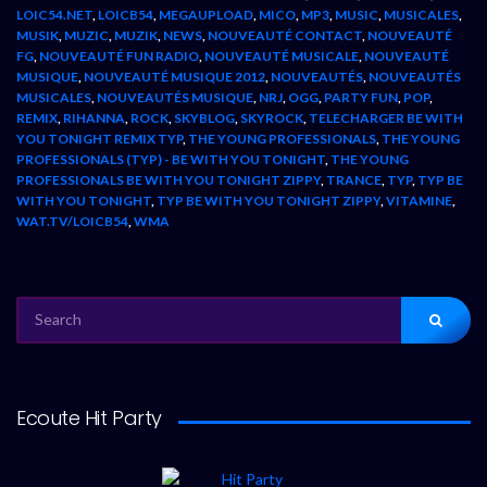
LOIC54.NET
,
LOICB54
,
MEGAUPLOAD
,
MICO
,
MP3
,
MUSIC
,
MUSICALES
,
MUSIK
,
MUZIC
,
MUZIK
,
NEWS
,
NOUVEAUTÉ CONTACT
,
NOUVEAUTÉ
FG
,
NOUVEAUTÉ FUN RADIO
,
NOUVEAUTÉ MUSICALE
,
NOUVEAUTÉ
MUSIQUE
,
NOUVEAUTÉ MUSIQUE 2012
,
NOUVEAUTÉS
,
NOUVEAUTÉS
MUSICALES
,
NOUVEAUTÉS MUSIQUE
,
NRJ
,
OGG
,
PARTY FUN
,
POP
,
REMIX
,
RIHANNA
,
ROCK
,
SKYBLOG
,
SKYROCK
,
TELECHARGER BE WITH
YOU TONIGHT REMIX TYP
,
THE YOUNG PROFESSIONALS
,
THE YOUNG
PROFESSIONALS (TYP) - BE WITH YOU TONIGHT
,
THE YOUNG
PROFESSIONALS BE WITH YOU TONIGHT ZIPPY
,
TRANCE
,
TYP
,
TYP BE
WITH YOU TONIGHT
,
TYP BE WITH YOU TONIGHT ZIPPY
,
VITAMINE
,
WAT.TV/LOICB54
,
WMA
SEARCH
FOR:
Ecoute Hit Party