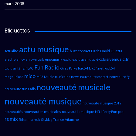
mars 2008
Étiquettes
actu musique
contact
David Guetta
actualité
buzz
Dario
exclusivemusic.fr
electro
enjoy
enjoy-musik
enjoymusik
exclu
exclusivemusic
Fun Radio
loic54
Exclusivité
fg
FLAC
Greg Parys
loic54.net
loicb54
mico
Music
Megaupload
MP3
musicales
news
nouveauté contact
nouveauté fg
nouveauté musicale
nouveauté fun radio
nouveauté musique
nouveauté musique 2012
nouveautés musicales
NRJ
nouveautés
nouveautés musique
Party Fun
pop
remix
Rihanna
rock
Skyblog
Trance
Vitamine