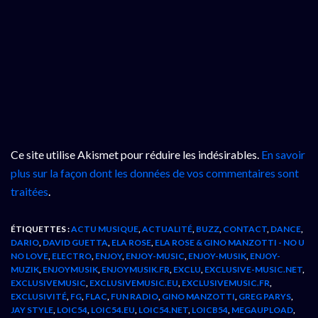
Ce site utilise Akismet pour réduire les indésirables.
En savoir
plus sur la façon dont les données de vos commentaires sont
traitées
.
ÉTIQUETTES :
ACTU MUSIQUE
,
ACTUALITÉ
,
BUZZ
,
CONTACT
,
DANCE
,
DARIO
,
DAVID GUETTA
,
ELA ROSE
,
ELA ROSE & GINO MANZOTTI - NO U
NO LOVE
,
ELECTRO
,
ENJOY
,
ENJOY-MUSIC
,
ENJOY-MUSIK
,
ENJOY-
MUZIK
,
ENJOYMUSIK
,
ENJOYMUSIK.FR
,
EXCLU
,
EXCLUSIVE-MUSIC.NET
,
EXCLUSIVEMUSIC
,
EXCLUSIVEMUSIC.EU
,
EXCLUSIVEMUSIC.FR
,
EXCLUSIVITÉ
,
FG
,
FLAC
,
FUN RADIO
,
GINO MANZOTTI
,
GREG PARYS
,
JAY STYLE
,
LOIC54
,
LOIC54.EU
,
LOIC54.NET
,
LOICB54
,
MEGAUPLOAD
,