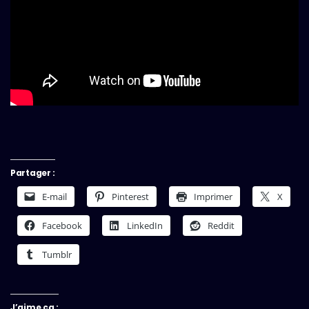
Partager :
E-mail
Pinterest
Imprimer
X
Facebook
LinkedIn
Reddit
Tumblr
J’aime ça :