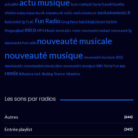
actu musique
contact
David Guetta
actualité
buzz
Dario
exclusivemusic.fr
electro
enjoy
enjoy-musik
enjoymusik
exclu
exclusivemusic
Fun Radio
loic54
Exclusivité
fg
FLAC
Greg Parys
loic54.net
loicb54
mico
Music
Megaupload
MP3
musicales
news
nouveauté contact
nouveauté fg
nouveauté musicale
nouveauté fun radio
nouveauté musique
nouveauté musique 2012
nouveautés musicales
NRJ
nouveautés
nouveautés musique
Party Fun
pop
remix
Rihanna
rock
Skyblog
Trance
Vitamine
Les sons par radios
Autres
(644)
Entrée playlist
(345)