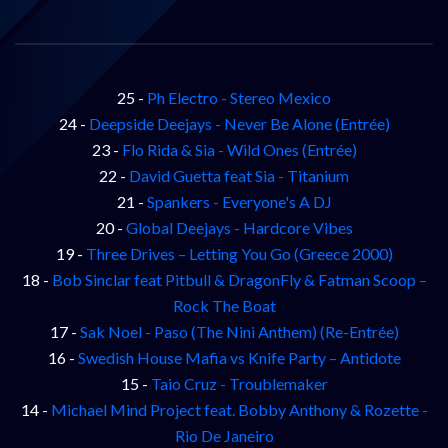
25 -
Ph Electro - Stereo Mexico
24 -
Deepside Deejays - Never Be Alone (Entrée)
23 -
Flo Rida & Sia - Wild Ones (Entrée)
22 -
David Guetta feat Sia - Titanium
21 -
Spankers - Everyone's A DJ
20 -
Global Deejays - Hardcore Vibes
19 -
Three Drives – Letting You Go (Greece 2000)
18 -
Bob Sinclar feat Pitbull & DragonFly & Fatman Scoop –
Rock The Boat
17 -
Sak Noel - Paso (The Nini Anthem) (Re-Entrée)
16 -
Swedish House Mafia vs Knife Party – Antidote
15 -
Taio Cruz - Troublemaker
14 -
Michael Mind Project feat. Bobby Anthony & Rozette -
Rio De Janeiro