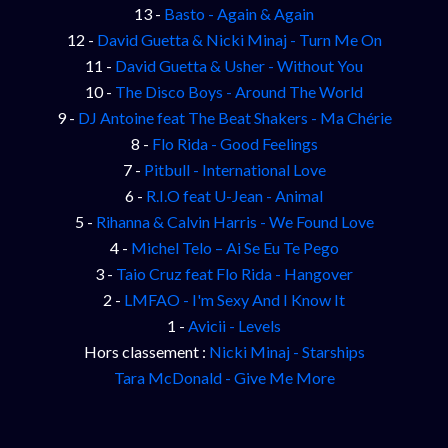
13 -
Basto - Again & Again
12 -
David Guetta & Nicki Minaj - Turn Me On
11 -
David Guetta & Usher - Without You
10 -
The Disco Boys - Around The World
9 -
DJ Antoine feat The Beat Shakers - Ma Chérie
8 -
Flo Rida - Good Feelings
7 -
Pitbull - International Love
6 -
R.I.O feat U-Jean - Animal
5 -
Rihanna & Calvin Harris - We Found Love
4 -
Michel Telo – Ai Se Eu Te Pego
3 -
Taio Cruz feat Flo Rida - Hangover
2 -
LMFAO - I'm Sexy And I Know It
1 -
Avicii - Levels
Hors classement :
Nicki Minaj - Starships
Tara McDonald - Give Me More