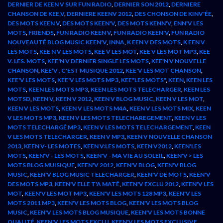
DERNIER DE KEEN V SUR FUN RADIO
,
DERNIER SON 2012
,
DERNIERE
CHANSON DE KEE,V
,
DERNIERE KEENV 2012
,
DES CHONSON DE KINV'ÉE
,
DES MOTS KEEN V
,
DES MOTS KEEN'V
,
DES MOTS KENN'V
,
ENN'V LES
MOTS
,
FRIENDS
,
FUN RADIO KEEN V
,
FUN RADIO KEEN'V
,
FUN RADIO
NOUVEAUTÉ BLOG MUSIC KEEN'V
,
INNA
,
K EEN V DES MOTS
,
K EEN V
LES MOTS
,
KEE N V LES MOTS
,
KEE V LES MOT
,
KEE V LES MOT MP3
,
KEE
V. LES. MOTS
,
KEE'N V DERNIER SINGLE LES MOTS
,
KEE'N V NOUVELLE
CHANSON
,
KEE'V , C'EST MUSIQUE 2012
,
KEE'V LES MOT CHANSON
,
KEE'V LES MOTS
,
KEE'V LES MOTS MP3
,
KEE"LES MOTS"
,
KEEN
,
KEEN LES
MOTS
,
KEEN LES MOTS MP3
,
KEEN LES MOTS TELECHARGER
,
KEEN LES
MOTSD
,
KEEN V
,
KEEN V 2012
,
KEEN V BLOG MUSIC
,
KEEN V LES MOT
,
KEEN V LES MOTS
,
KEEN V LES MOTS M4A
,
KEEN V LES MOTS MIX
,
KEEN
V LES MOTS MP3
,
KEEN V LES MOTS TELECHAREGEMENT
,
KEEN V LES
MOTS TELECHARGÉ MP3
,
KEEN V LES MOTS TELECHARGEMENT
,
KEEN
V LES MOTS TELECHARGER
,
KEEN V MP3
,
KEEN V NOUVELLE CHANSON
2013
,
KEEN V- LES MOTES
,
KEEN V:LES MOTS
,
KEEN V2012
,
KEEN'LES
MOTS
,
KEEN'V - LES MOTS
,
KEEN'V - MA VIE AU SOLEIL
,
KEEN'V > LES
MOTS BLOG MUISIQUE
,
KEEN'V 2012
,
KEEN'V BLOG
,
KEEN'V BLOG
MUSIC
,
KEEN'V BLOG MUSIC TELECHARGER
,
KEEN'V DE MOTS
,
KEEN'V
DES MOTS MP3
,
KEEN'V ELLE T'A MATÉ
,
KEEN'V EXCLU 2012
,
KEEN'V LES
MOT
,
KEEN'V LES MOT MP3
,
KEEN'V LES MOTS 128 MP3
,
KEEN'V LES
MOTS 2011 MP3
,
KEEN'V LES MOTS BLOG
,
KEEN'V LES MOTS BLOG
MUSIC
,
KEEN'V LES MOTS BLOG MUSIQUE
,
KEEN'V LES MOTS BONNE
QUALITÉ
,
KEEN'V LES MOTS EXCLU
,
KEEN'V LES MOTS EXCLUSIVE