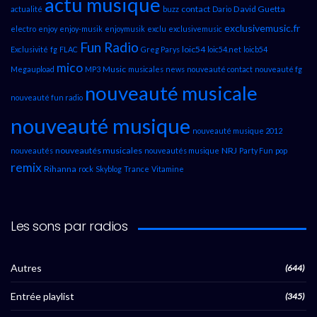
actu musique
contact
David Guetta
actualité
buzz
Dario
exclusivemusic.fr
electro
enjoy
enjoy-musik
enjoymusik
exclu
exclusivemusic
Fun Radio
loic54
Exclusivité
fg
FLAC
Greg Parys
loic54.net
loicb54
mico
Music
Megaupload
MP3
musicales
news
nouveauté contact
nouveauté fg
nouveauté musicale
nouveauté fun radio
nouveauté musique
nouveauté musique 2012
nouveautés musicales
NRJ
nouveautés
nouveautés musique
Party Fun
pop
remix
Rihanna
rock
Skyblog
Trance
Vitamine
Les sons par radios
Autres
(644)
Entrée playlist
(345)