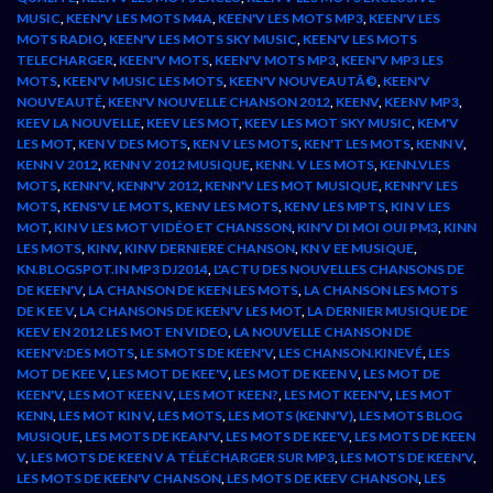
MUSIC
,
KEEN'V LES MOTS M4A
,
KEEN'V LES MOTS MP3
,
KEEN'V LES
MOTS RADIO
,
KEEN'V LES MOTS SKY MUSIC
,
KEEN'V LES MOTS
TELECHARGER
,
KEEN'V MOTS
,
KEEN'V MOTS MP3
,
KEEN'V MP3 LES
MOTS
,
KEEN'V MUSIC LES MOTS
,
KEEN'V NOUVEAUTÃ©
,
KEEN'V
NOUVEAUTÉ
,
KEEN'V NOUVELLE CHANSON 2012
,
KEENV
,
KEENV MP3
,
KEEV LA NOUVELLE
,
KEEV LES MOT
,
KEEV LES MOT SKY MUSIC
,
KEM'V
LES MOT
,
KEN V DES MOTS
,
KEN V LES MOTS
,
KEN'T LES MOTS
,
KENN V
,
KENN V 2012
,
KENN V 2012 MUSIQUE
,
KENN. V LES MOTS
,
KENN.VLES
MOTS
,
KENN'V
,
KENN'V 2012
,
KENN'V LES MOT MUSIQUE
,
KENN'V LES
MOTS
,
KENS'V LE MOTS
,
KENV LES MOTS
,
KENV LES MPTS
,
KIN V LES
MOT
,
KIN V LES MOT VIDÉO ET CHANSSON
,
KIN'V DI MOI OUI PM3
,
KINN
LES MOTS
,
KINV
,
KINV DERNIERE CHANSON
,
KN V EE MUSIQUE
,
KN.BLOGSPOT.IN MP3 DJ2014
,
L'ACTU DES NOUVELLES CHANSONS DE
DE KEEN'V
,
LA CHANSON DE KEEN LES MOTS
,
LA CHANSON LES MOTS
DE K EE V
,
LA CHANSONS DE KEEN'V LES MOT
,
LA DERNIER MUSIQUE DE
KEEV EN 2012 LES MOT EN VIDEO
,
LA NOUVELLE CHANSON DE
KEEN'V:DES MOTS
,
LE SMOTS DE KEEN'V
,
LES CHANSON.KINEVÉ
,
LES
MOT DE KEE V
,
LES MOT DE KEE'V
,
LES MOT DE KEEN V
,
LES MOT DE
KEEN'V
,
LES MOT KEEN V
,
LES MOT KEEN?
,
LES MOT KEEN'V
,
LES MOT
KENN
,
LES MOT KIN V
,
LES MOTS
,
LES MOTS (KENN'V)
,
LES MOTS BLOG
MUSIQUE
,
LES MOTS DE KEAN'V
,
LES MOTS DE KEE'V
,
LES MOTS DE KEEN
V
,
LES MOTS DE KEEN V A TÉLÉCHARGER SUR MP3
,
LES MOTS DE KEEN'V
,
LES MOTS DE KEEN'V CHANSON
,
LES MOTS DE KEEV CHANSON
,
LES