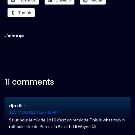
Tumblr
J’aime ça :
11 comments
djo
dit :
1 JANVIER 2012 À 16 H 41 MIN
Salut pour le mix de 1h10 c’est un remix de This is what rock n
roll looks like de Porcelain Black ft Lil Wayne 😉