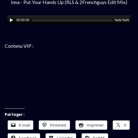
Inna - Put Your Hands Up (RLS & 2Frenchguys Edit Mix)
00:00:00
NaN:NaN
Contenu VIP :
Partager :
E-mail
Pinterest
Imprimer
X
Facebook
LinkedIn
Reddit