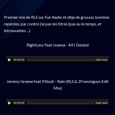
Premier mix de RLS sur Fun Radio et déjà de grosses bombes
repérées, par contre j'ai pas les titres (pas eu le temps, et
introuvables ...)
RightLess Feat Joanna - All I Denied
00:00:00
NaN:NaN
Jeremy Greene feat Pitbull – Rain (RLS & 2Frenchguys Edit
Mix)
00:00:00
NaN:NaN