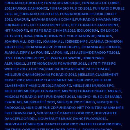
FUN RADIO LE ROLL UP
,
FUN RADIO MUSIQUE
,
FUN RADIO OCTOBRE
2012 MUSIQUE ANNONCE
,
FUN RADIO PUB CD 2012
,
FUN RADIO PUB LE
ROLL UP
,
FUN RADIO RIGHTLESS
,
FUNRADIODANCEFLOOR JUILLET
2012
,
GRADUR
,
HAVANA BROWN COMPIL FUN RADIO
,
HAVANA MIXE
SUR RADIO FG
,
HIT CLASSEMENT 2012
,
HIT FG RADIO CLASSEMENT
,
HIT RADIO FG
,
HITS FG RADIO HIVER 2012
,
ID3 LOICB54
,
ID4 LOIC54
31.12.2011
,
INNA
,
INNA ID
,
INNA PUT YOUR HANDS UP
,
INNA RLS
,
JOANNA ALL I DENIED
,
JOANNA ALL I DENIED MP3
,
JOANNA CHANSON
RIGHTLESS
,
JOHANNA ALIVE 2FRENCHGUYS
,
JOHANNA ALL I DENIED
,
JUANNA ZIPPY
,
LA FOUIBE
,
LAFOUINE
,
LES ALBUM DE RADIO FG2012
,
LEVE TON VERRE ZIPPY
,
LIL WAYN
,
LIL WAYNE
,
LINKIN PARK
ALBUM2012
,
LISTE MORCEAUX FG WINTER 2012
,
LISTE TITRES FG
WINTER 2012
,
LOICB54
,
MAIL RADIOSANFRANCISCO.COM.AR
,
MEILLEUR CHANSON DANS FG RADIO 2012
,
MEILLEUR CLASSEMENT
MUSIC 2012
,
MEILLEUR CLASSEMENT MUSIQUE 2012
,
MEILLEUR
CLASSEMENT MUSIQUE 2012 RADIO FG
,
MEILLEURS MUSIQUE FG
,
MEILLEURS MUSIQUE FUN RADIO
,
MIX 2012 FG RADIO SPACE
,
MIX RLS
,
MIX2012 FG RADIO
,
MP3 FUN DANCE 2012
,
MUCHO - EL SOL DE MARIA
FRANCAIS
,
MUSIPUEÉTÉ 2012
,
MUSIQUE 2012 FUN FG
,
MUSIQUE FG
RADIO2012
,
MUSIQUE PUB CD FUN RADIO
,
NETTO INTRU NANNA MP3
FREE DOWNLOAD
,
NOUVEAUTÉ DANCEFLOOR 2012
,
NOUVEAUTE
DANCEFLOOR DDL
,
NOUVEAUTE MUSIC DANCE FLOOR2012.
,
NOUVEAUTÉ MUSIQUE DANCEFLOOR 2012
,
ON THE FLOOR 2012 DDL
,
ON THE FLOOR 2012 TELECHARGER
,
PITBULL
,
POUQUOI RADIO