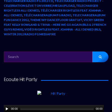
TÉLÉCHARGER RADIO FG 2012 CD
,
TELECHARGER RADIO PROJECT -
CELEBRATION (LÈVE TON VERRE) MEGAUPLOAD
,
TELECHARGER
RIGHTLESS ALL I DENIED
,
TÉLÈCHARGER RIGHTLESS FEAT JOANNA –
ALL I DENIED
,
TÉLÉCHARGERALBUM FG RADIO
,
TELECHARGERALBUM
FUN DANCE 2012
,
THEME WP DANCEFLOOR GRATUIT
,
VICKY GREEN
FEAT KELLY ROWLAND & TRINA – HERE WE GO AGAIN (RLS & 2 FRENCH
GUYS REMIX)
,
VIDÉO RIGHTLESS FEAT. JOANNA - ALL I DENIED (RLS
,
WINTER 2012 RADIO FG MEDIAFIRE
SEARCH
FOR:
Ecoute Hit Party
00:00
00:00