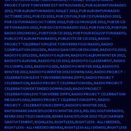
PROJECT LEVE TON VERRE EST INTROUVABLE
,
PUB ALBUM FUN RADIO
2012
,
PUB ALBUM FUN RADIO JUILLET 2012
,
PUB ALBUM FUN RADIO
OCTOBRE 2012
,
PUB CD 2012
,
PUB CD FUN
,
PUB CD FUN RADIO 2012
,
PUB CD FUN RADIO OCTOBRE 2012
,
PUB CD MUSIQUE 2012
,
PUB DE CD
DE FUN RADIO 2012
,
PUB DU CD FUN RADIO 2012
,
PUB FUN CD
,
PUB FUN
RADIO 2012 MUSIC
,
PUB POUR CD 2012
,
PUB POUR ROLL'UP FUN RADIO
,
PUBLICITÉ ALBUM FUN RADIO
,
PUBLICITE DE CD 2012
,
RADIO -
PROJECT "CELEBRATION LÈVE TON VERRE FG DJ RADIO
,
RADIO
COMPILATION 2012 DDL
,
RADIO DAN CEFLOR EN LIGNE
,
RADIO FG 2012
,
RADIO FG 2012 DDL
,
RADIO FG ALBUM
,
RADIO FG ALBUM WINTER 2012
,
RADIO FG ALBUMS
,
RADIO FG CD 2012
,
RADIO FG CLASSEMENT
,
RADIO
FG COMPIL 2012
,
RADIO FG DDL
,
RADIO FG WIBTER 2012
,
RADIO FG
WINTER 2012
,
RADIO FG WINTER 2012 DOWNLOAD
,
RADIO PROJECT -
CELEBRATION (LÈVE TON VERRE) REMIX ZIPPY
,
RADIO PROJECT
CELEBRATION
,
RADIO PROJECT CELEBRATION DDL
,
RADIO PROJECT
CELEBRATION EXTENDED DOWNLOAD
,
RADIO PROJECT
CELEBRATION LEVE TON VERRE ZIPPY
,
RADIO PROJECT CELEBRATION
MEGAUPLOAD
,
RADIO PROJECT CELEBRATION ZIPPY
,
RADIO-
PROJECT - CELEBRATION DJ ZIPPY
,
RADIOFG WINTER 2012
,
RAPIDSHARE DANCEFLOOR FG WINTER 2011
,
REL DEL SOLFUN RADIO
,
REMIX 2012 TELECHARGER
,
REMIX DANCEFLOOR 2012 TELECHARGER
GRATUITEMENT
,
RIGHLLESS
,
RIGHTLESS
,
RIGHTLESS - ALL I NEEDED
,
RIGHTLESS - ALL I NEEDED (REMIX)
,
RIGHTLESS ALL I DENIED
,
RIGHTLESS