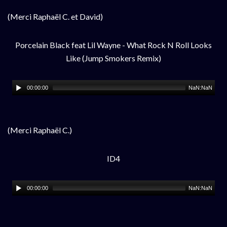
(Merci Raphaël C. et David)
Porcelain Black feat Lil Wayne - What Rock N Roll Looks
Like (Jump Smokers Remix)
00:00:00
NaN:NaN
(Merci Raphaël C.)
ID4
00:00:00
NaN:NaN