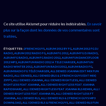
Ce site utilise Akismet pour réduire les indésirables.
En savoir
plus sur la façon dont les données de vos commentaires sont
traitées
.
ÉTIQUETTES :
2FRENCHGUYS
,
ALBUM 2012 BY FG
,
ALBUM 2012 FG DJ
RADIO
,
ALBUM 2012 RADIO FG
,
ALBUM FG 2012
,
ALBUM FG DJ RADIO
,
ALBUM FG RADIO
,
ALBUM FG RADIO 2012
,
ALBUM FUN DANCEFLOOR
2012 MP3
,
ALBUM FUN RADIO 2012 A TELECHARGER
,
ALBUM FUN
RADIO WINTER 2012
,
ALBUM FUN RADIO2012
,
ALBUM RADIO FG
,
ALBUM RADIO FG TÉLÉCHARGER
,
ALL DENIED JOANNA EDIT MIX FUN
RADIO
,
ALL I DENIED
,
ALL I DENIED (RLS & 2 FRENCH GUYS EDIT MIX)
ZIPPY
,
ALL I DENIED JOANNA
,
ALL I DENIED RIGHTLESS
,
ALL I DENIED
RIGHTLESS FEAT JOANNA
,
ALL I DENIED RIGHTLESS FEAT JOANNA
RAPIDSHARE
,
ALL I DENIED RIGHTLESS FEAT JOANNA RLS REMIX
,
ALL I
DENIED RIGHTLESS FEAT JOANNA RS
,
ALL I DENIED RIGHTLESS FT
JOANNA
,
ALL I DENIED RLS
,
ALL I DENIED RLS & 2 FRENCH GUYS MP3
DOWNLOAD
,
ALL I DENIED RLS & FRENCHGUYS
,
ALL I DENIED RLS FUN