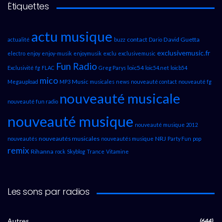
Étiquettes
actu musique
contact
David Guetta
actualité
buzz
Dario
exclusivemusic.fr
electro
enjoy
enjoy-musik
enjoymusik
exclu
exclusivemusic
Fun Radio
loic54
Exclusivité
fg
FLAC
Greg Parys
loic54.net
loicb54
mico
Music
Megaupload
MP3
musicales
news
nouveauté contact
nouveauté fg
nouveauté musicale
nouveauté fun radio
nouveauté musique
nouveauté musique 2012
nouveautés musicales
NRJ
nouveautés
nouveautés musique
Party Fun
pop
remix
Rihanna
rock
Skyblog
Trance
Vitamine
Les sons par radios
Autres
(644)