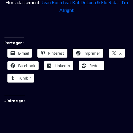
Hors classement :
Jean Roch feat Kat DeLuna & Flo Rida – I’m
Alright
Partager :
E-mail
Pinterest
Imprimer
X
Facebook
LinkedIn
Reddit
Tumblr
J’aime ça :