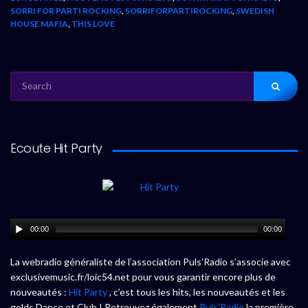
SORRI FOR PARTI ROCKING
,
SORRIFORPARTIROCKING
,
SWEDISH
HOUSE MAFIA
,
THIS LOVE
SEARCH
FOR:
Ecoute Hit Party
00:00
00:00
La webradio généraliste de l’association Puls’Radio s’associe avec
exclusivemusic.fr/loic54.net pour vous garantir encore plus de
nouveautés :
Hit Party
, c’est tous les hits, les nouveautés et les
golds Dance et Club ! Retrouvez également
Puls’Radio
la première