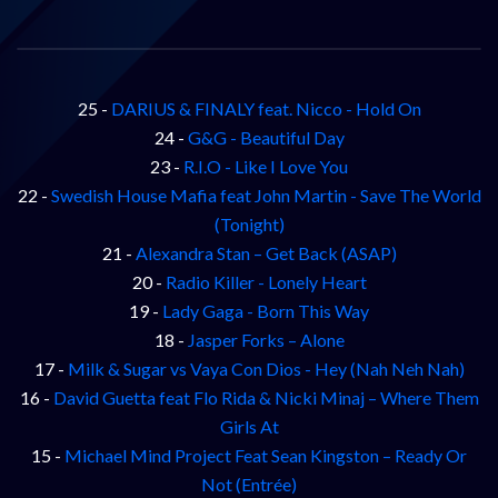
25 -
DARIUS & FINALY feat. Nicco - Hold On
24 -
G&G - Beautiful Day
23 -
R.I.O - Like I Love You
22 -
Swedish House Mafia feat John Martin - Save The World
(Tonight)
21 -
Alexandra Stan – Get Back (ASAP)
20 -
Radio Killer - Lonely Heart
19 -
Lady Gaga - Born This Way
18 -
Jasper Forks – Alone
17 -
Milk & Sugar vs Vaya Con Dios - Hey (Nah Neh Nah)
16 -
David Guetta feat Flo Rida & Nicki Minaj – Where Them
Girls At
15 -
Michael Mind Project Feat Sean Kingston – Ready Or
Not (Entrée)