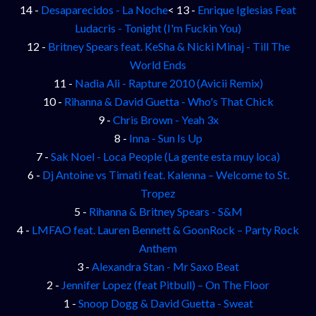
14 -
Desaparecidos - La Noche
< 13 -
Enrique Iglesias Feat
Ludacris - Tonight (I'm Fuckin You)
12 -
Britney Spears feat. KeSha & Nicki Minaj - Till The
World Ends
11 -
Nadia Ali - Rapture 2010 (Avicii Remix)
10 -
Rihanna & David Guetta - Who's That Chick
9 -
Chris Brown - Yeah 3x
8 -
Inna - Sun Is Up
7 -
Sak Noel - Loca People (La gente esta muy loca)
6 -
Dj Antoine vs Timati feat. Kalenna – Welcome to St.
Tropez
5 -
Rihanna & Britney Spears - S&M
4 -
LMFAO feat. Lauren Bennett & GoonRock – Party Rock
Anthem
3 -
Alexandra Stan - Mr Saxo Beat
2 -
Jennifer Lopez (feat Pitbull) – On The Floor
1 -
Snoop Dogg & David Guetta - Sweat