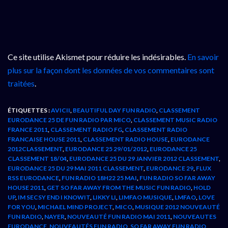
Ce site utilise Akismet pour réduire les indésirables.
En savoir
plus sur la façon dont les données de vos commentaires sont
traitées
.
ÉTIQUETTES :
AVICII
,
BEAUTIFUL DAY FUN RADIO
,
CLASSEMENT
EURODANCE 25 DE FUN RADIO PAR MICO
,
CLASSEMENT MUSIC RADIO
FRANCE 2011
,
CLASSEMENT RADIO FG
,
CLASSEMENT RADIO
FRANCAISE HOUSE 2011
,
CLASSEMENT RADIO HOUSE
,
EURODANCE
2012CLASSEMENT
,
EURODANCE 25 29/01/2012
,
EURODANCE 25
CLASSEMENT 18/04
,
EURODANCE 25 DU 29 JANVIER 2012 CLASSEMENT
,
EURODANCE 25 DU 29 MAI 2011 CLASSEMENT
,
EURODANCE 29
,
FLUX
RSS EURODANCE
,
FUN RADIO 18H22 25 MAI
,
FUN RADIO SO FAR AWAY
HOUSE 2011
,
GET SO FAR AWAY FROM THE MUSIC FUN RADIO
,
HOLD
UP
,
IM SECSY END I KNOWIT
,
LIKKY LI
,
LIMFAO MUSIQUE
,
LMFAO
,
LOVE
FOR YOU
,
MICHAEL MIND PROJECT
,
MICO
,
MUSIQUE 2012 NOUVEAUTÉ
FUN RADIO
,
NAYER
,
NOUVEAUTÉ FUN RADIO MAI 2011
,
NOUVEAUTES
EURODANCE
,
NOUVEAUTÉS FUN RADIO
,
SO FAR AWAY FUN RADIO
,